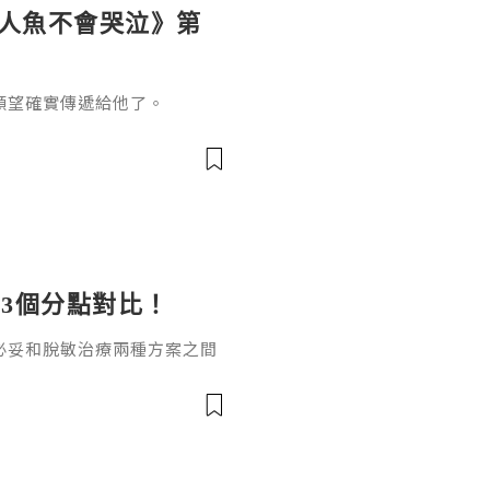
《人魚不會哭泣》第
願望確實傳遞給他了。
3個分點對比！
必妥和脫敏治療兩種方案之間
數副作用可控的友好治療方
，達必妥和脫敏治療哪個好？
案。一、作用原理差異達必妥
製劑，通過抑制白介素-4（I
性，直接阻斷過敏反應中的關鍵炎