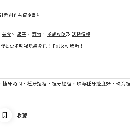
社群創作有價企劃》
】
丶
美食
丶
親子
丶
寵物
丶
扮靚攻略
及
活動情報
p啦！發掘更多吃喝玩樂資訊！
Follow 我哋
！
，植牙時間，種牙過程，植牙過程，珠海種牙邊度好，珠海
收藏