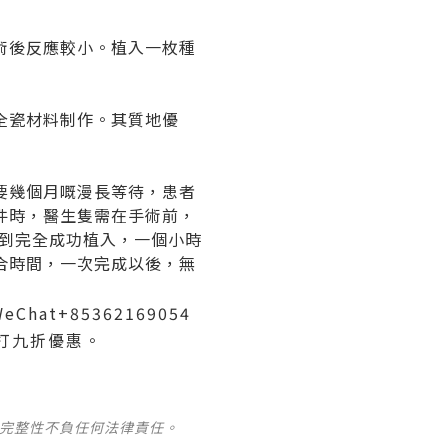
術後反應較小。植入一枚種
全瓷材料制作。其質地優
要幾個月嘅漫長等待，患者
件時，醫生隻需在手術前，
備到完全成功植入，一個小時
合時間，一次完成以後，無
t+85362169054
打九折優惠。
及完整性不負任何法律責任。