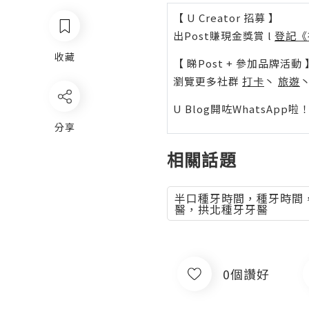
【 U Creator 招募 】
出Post賺現金獎賞 l
登記《
收藏
【 睇Post + 參加品牌活動 
瀏覽更多社群
打卡
丶
旅遊
U Blog開咗WhatsAp
分享
相關話題
半口種牙時間，種牙時間
醫，拱北種牙牙醫
0個讚好