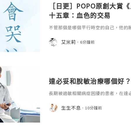
［日更］POPO原創大賞
十五章：血色的交易
不管那個是哪個平行時空的自己，他的
艾米莉
6分鐘前
達必妥和脫敏治療哪個好？
長期被過敏相關病症困擾的患者，在達
糾結，二者都是臨床中不良反應少、多
式，卻很少有回復寫清它們的核心差異
生生不息
10分鐘前
通過分維度的清晰對比就能得到明確答
和脫敏治療哪個好？達必妥作為靶向生物
L-4）和白介素-13（IL-13）的活
症信號通路，快速減輕已出現的