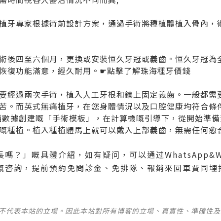
植牙專家根據術前設計方案，通過手術將種植體植入骨內，
術後四至六個月，更換或安裝恒久牙冠或義齒。恒久牙冠為
恢復功能滿意，經久耐用。☛點擊了解
珠海種牙價錢
要經過兩次手術，植入人工牙根和鑲上固定義齒。一般都需
苦。而英式無痛植牙，在您身體情況以及口腔健康均符合條
描數據創建嘅「手術模板」，在計算機嘅引導下，從開始準
嘅種植。植入種植體馬上就可以戴入上部義齒，無需任何愈
？」嘅具體介紹，如有疑问，可以通过WhatsApp&WeCha
嘅咨詢，提前預約免問診金、免排隊、報銷來回車費同埋
並不代表本站的立場。因此本站對所有博客的立場、真實性、準確性