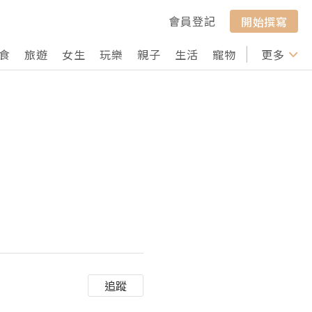
會員登記
開始撰寫
食
旅遊
女生
玩樂
親子
生活
寵物
行山
更多
打卡
追蹤