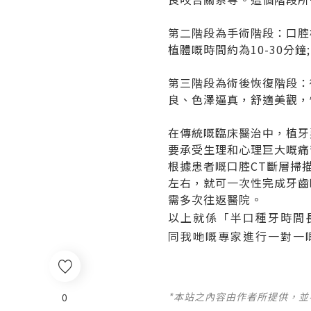
第二階段為手術階段：口腔
植體嘅時間約為10-30分鐘;
第三階段為術後恢復階段：
良、色澤逼真，舒適美觀，
在傳統嘅臨床醫治中，植牙
要承受生理和心理巨大嘅痛
根據患者嘅口腔CT斷層掃
左右，就可一次性完成牙齒
需多次往返醫院。
以上就係「半口種牙時間長嗎
同我哋嘅專家進行一對一
*本站之內容由作者所提供，
0