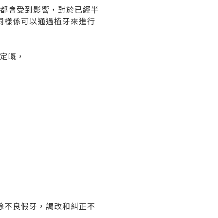
面都會受到影響，對於已經半
同樣係可以通過植牙來進行
而定嘅，
除不良假牙，調改和糾正不