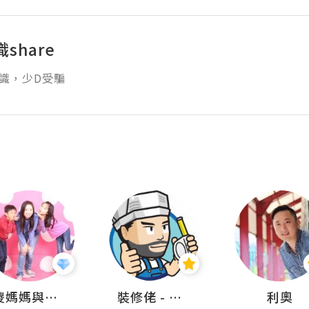
share
識，少D受騙
儍媽媽與兩隻小魔怪之家
裝修佬 - 香港一站式網上裝修平台
利奧