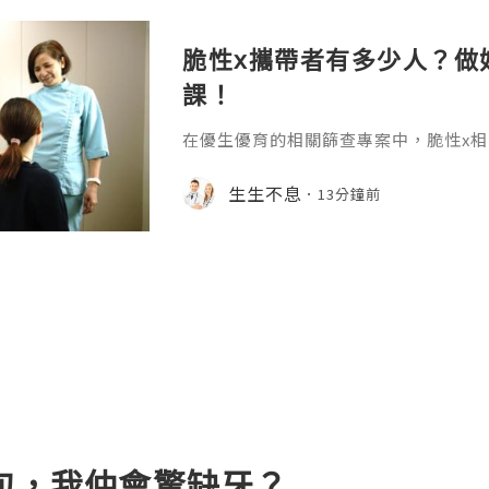
脆性x攜帶者有多少人？做
課！
在優生優育的相關篩查專案中，脆性x
庭的重視，作為導致遺傳性智力障礙和
因病，大多數人對脆性x染色體綜合征
生生不息
13分鐘前
少瞭解隱性攜帶者的群體體量，脆性x
認的流行病學數據就能得到清晰的答案。
性x染色體綜合征是x染色體上的一種遺
關行為問題，約99%的脆性x綜合征由
全包，我仲會驚缺牙？