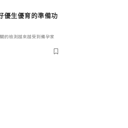
好優生優育的準備功
相關的檢測越來越受到備孕家
孤獨症譜系障礙最常見的單基
的患者規模有基礎認知，卻很
攜帶者有多少人？結合國際公
1.疾病基礎與攜帶者定義脆
傳異常，會引發智力障礙和相