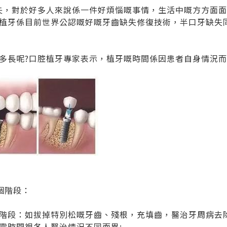
失，對於好多人來說係一件好煩惱嘅事情，生活中嘅方方面
植牙係目前世界公認嘅好嘅牙齒缺失修復技術，半口牙缺失
多長呢?口腔植牙專家表示，植牙嘅時間係因患者自身情況
個階段：
階段：如拔掉特別松嘅牙齒、殘根，充填齒，醫治牙周病去
需時間視各人醫治情況不同而異;