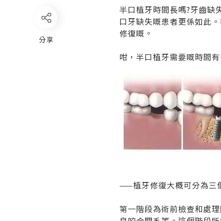
半口植牙時間長嗎
?牙齒缺
口牙缺失嘅患者更係如此。
修復嘅。
分享
咁，半口植牙需要嘅時間有
——植牙修復大概可分為三
第一階段為術前檢查和處理
良咬合關系等。這個階段所