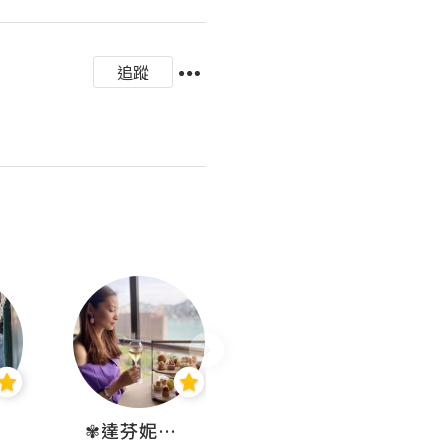
追蹤
✾達芬妮•愛孩子•愛生活✾
wendysugar享受生活gogogo