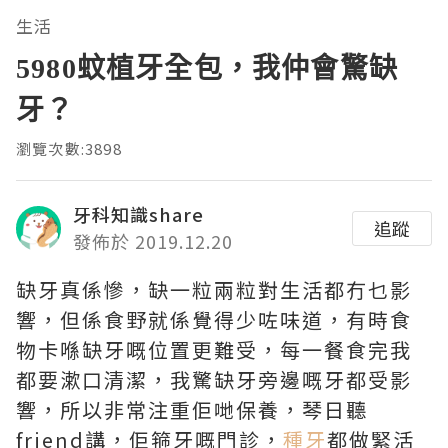
生活
5980蚊植牙全包，我仲會驚缺
牙？
瀏覽次數:3898
牙科知識share
追蹤
發佈於 2019.12.20
缺牙真係慘，缺一粒兩粒對生活都冇乜影
響，但係食野就係覺得少咗味道，有時食
物卡喺缺牙嘅位置更難受，每一餐食完我
都要漱口清潔，我驚缺牙旁邊嘅牙都受影
響，所以非常注重佢哋保養，琴日聽
friend講，佢箍牙嘅門診，
種牙
都做緊活