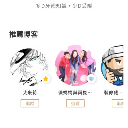
多D牙齒知識，少D受騙
推薦博客
點滴
艾米莉
儍媽媽與兩隻小魔怪之家
追蹤
追蹤
追蹤