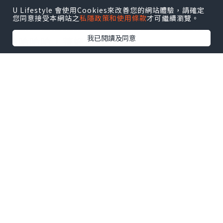
野。係啦，佢哋就係果間珠海皓齒門診，
U Lifestyle 會使用Cookies來改善您的網站體驗，請確定
您同意接受本網站之
私隱政策和使用條款
才可繼續瀏覽。
我朋友去搞箍牙活動，我搞做植牙活動哈
我已閱讀及同意
哈哈哈哈，整好就放心過年。
*本站之內容由作者所提供，並不代表本站的立場。因此本站對
所有博客的立場、真實性、準確性及完整性不負任何法律責
任。
【 U Creator 招募 】
出Post賺現金獎賞 l
登記《社群創作有價企劃》
【 睇Post + 參加品牌活動 】
瀏覽更多社群
打卡
丶
旅遊
丶
美食
丶
親子
丶
寵物
丶
扮靚
攻略
及
活動情報
U Blog開咗WhatsApp啦！發掘更多吃喝玩樂資訊！
Follow 我哋
！