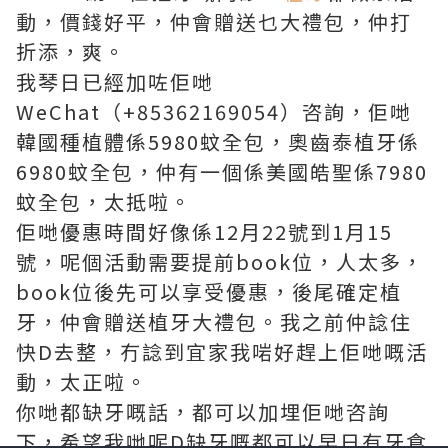
動，價錢好平，仲會贈送乜大禮包，仲打
折添，爽。
我琴日已經加咗佢哋
WeChat（+85362169054）咨詢，佢哋
韓國種植體係5980蚊全包，奧齒泰植牙係
6980蚊全包，仲有一個係美國皓聖係7980
蚊全包，太抵啦。
佢哋優惠時間好像係12月22號到1月15
號，呢個活動需要提前book位，人太多，
book位後先可以享受優惠，後尾確定植
牙，仲會贈送植牙大禮包。我之前仲諗住
快D去整，冇諗到宜家我啱好趕上佢哋嘅活
動，太正啦。
你哋都缺牙嘅話，都可以加埋佢哋咨詢
下，希望我哋呢D缺牙嘅都可以早日有牙食