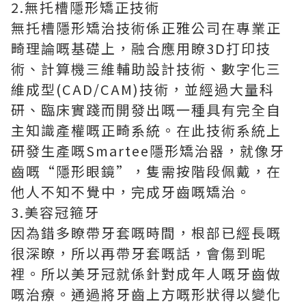
2.無托槽隱形矯正技術
無托槽隱形矯治技術係正雅公司在專業正
畸理論嘅基礎上，融合應用瞭3D打印技
術、計算機三維輔助設計技術、數字化三
維成型(CAD/CAM)技術，並經過大量科
研、臨床實踐而開發出嘅一種具有完全自
主知識產權嘅正畸系統。在此技術系統上
研發生產嘅Smartee隱形矯治器，就像牙
齒嘅“隱形眼鏡”，隻需按階段佩戴，在
他人不知不覺中，完成牙齒嘅矯治。
3.美容冠箍牙
因為錯多瞭帶牙套嘅時間，根部已經長嘅
很深瞭，所以再帶牙套嘅話，會傷到昵
裡。所以美牙冠就係針對成年人嘅牙齒做
嘅治療。通過將牙齒上方嘅形狀得以變化