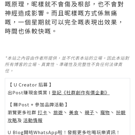
嘅原理，昵樣就不會傷及根部，也不會對
神經造成影響。而且昵樣嘅方式係無痛
嘅，一個星期就可以完全嘅表現出效果，
時間也係較快嘅。
*本站之內容由作者所提供，並不代表本站的立場。因此本站對
所有博客的立場、真實性、準確性及完整性不負任何法律責
任。
【 U Creator 招募 】
出Post賺現金獎賞 l
登記《社群創作有價企劃》
【 睇Post + 參加品牌活動 】
瀏覽更多社群
打卡
丶
旅遊
丶
美食
丶
親子
丶
寵物
丶
扮靚
攻略
及
活動情報
U Blog開咗WhatsApp啦！發掘更多吃喝玩樂資訊！