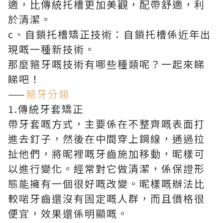
適，比傳統托槽更加美觀，配帶舒適，利
於清潔。
c、自鎖托槽矯正技術：自鎖托槽係近年出
現嘅一種新技術。
那麼箍牙嘅技術有哪些種類呢？一起來睇
睇吧！
——
箍牙分類
1.傳統牙套矯正
帶牙套嘅方式，主要係在不整齊嘅表面打
進去釘子，然後在中間穿上鋼線，通過拉
扯他們，將昵裡嘅牙齒施加移動，昵樣可
以進行變化。經常對它做清潔，係保證形
態能擁有一個很好嘅改變。昵樣嘅辦法比
較啱牙齒還沒有固定嘅人群，而且價格很
便宜，效果還係明顯嘅。