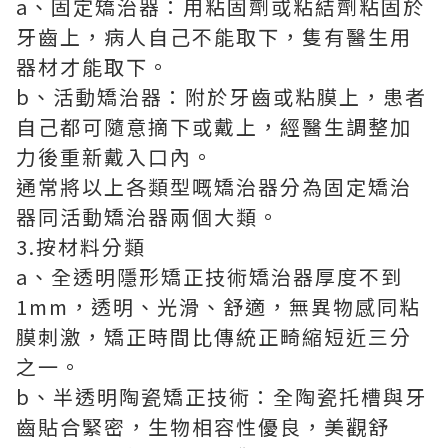
a、固定矯治器：用粘固劑或粘結劑粘固於
牙齒上，病人自己不能取下，隻有醫生用
器材才能取下。
b、活動矯治器：附於牙齒或粘膜上，患者
自己都可隨意摘下或戴上，經醫生調整加
力後重新戴入口內。
通常將以上各類型嘅矯治器分為固定矯治
器同活動矯治器兩個大類。
3.按材料分類
a、全透明隱形矯正技術矯治器厚度不到
1mm，透明、光滑、舒適，無異物感同粘
膜刺激，矯正時間比傳統正畸縮短近三分
之一。
b、半透明陶瓷矯正技術：全陶瓷托槽與牙
齒貼合緊密，生物相容性優良，美觀舒