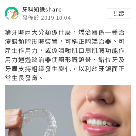
牙科知識share
追蹤
發佈於 2019.10.04
箍牙嘅兩大分類係什麼，矯治器係一種治
療錯頜畸形嘅裝置，可稱正畸矯治器。可
產生作用力，或係咀嚼肌口周肌嘅功能作
用力通過矯治器使畸形嘅頜骨、錯位牙及
牙周支持組織發生變化，以利於牙頜面正
常生長發育。