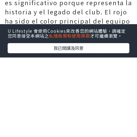
es significativo porque representa la
historia y el legado del club. El rojo
ha sido el color principal del equipo
desde principios del siglo XX y se ha
U Lifestyle 會使用Cookies來改善您的網站體驗，請確定
您同意接受本網站之
私隱政策和使用條款
才可繼續瀏覽。
convertido en una parte integral de
la identidad del club. El rojo
我已閱讀及同意
simboliza la pasión y la energía que
el club aporta a la cancha, y es un
color asociado con el éxito y el
dominio.
Otro aspecto del diseño de la
camiseta del Manchester United que
refleja la identidad del club es la
inclusión del escudo del club. El
escudo presenta la icónica insignia