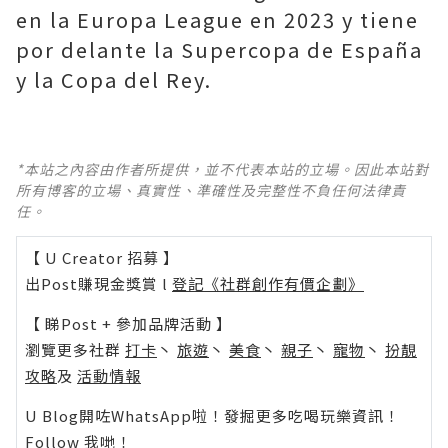
en la Europa League en 2023 y tiene
por delante la Supercopa de España
y la Copa del Rey.
*本站之內容由作者所提供，並不代表本站的立場。因此本站對
所有博客的立場、真實性、準確性及完整性不負任何法律責
任。
【 U Creator 招募 】
出Post賺現金獎賞 l
登記《社群創作有價企劃》
【 睇Post + 參加品牌活動 】
瀏覽更多社群
打卡
丶
旅遊
丶
美食
丶
親子
丶
寵物
丶
扮靚
攻略
及
活動情報
U Blog開咗WhatsApp啦！發掘更多吃喝玩樂資訊！
Follow 我哋
！