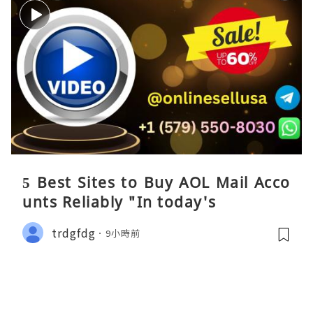
5 Best Sites to Buy AOL Mail Acco
unts Reliably "In today's
trdgfdg
9小時前