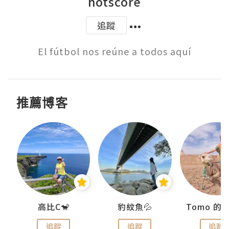
hotscore
追蹤
El fútbol nos reúne a todos aquí
推薦博客
)
高比C🐒
豹紋魚💦
追蹤
追蹤
追蹤