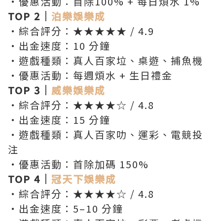
・優惠活動：首除100% + 每日煩水 1%
TOP 2｜
泊樂娛樂成
・綜合評分：★★★★★ / 4.9
・出金速度：10 分鐘
・遊戲種類：真人百家垃、桌遊、捕魚機
・優惠活動：每週煩水 + 生日禮金
TOP 3｜
威樂娛樂成
・綜合評分：★★★★☆ / 4.8
・出金速度：15 分鐘
・遊戲種類：真人百家叻、運彩、電競投
注
・優惠活動：首除加碼 150%
TOP 4｜
冠天下娛樂成
・綜合評分：★★★★☆ / 4.8
・出金速度：5–10 分鐘