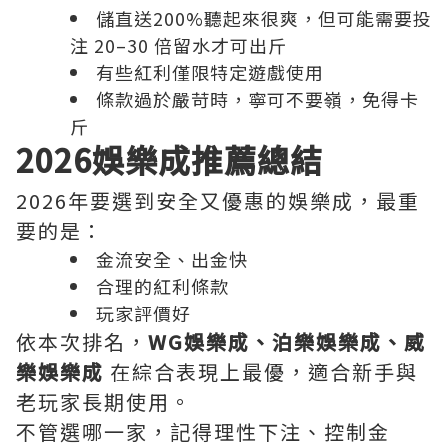
儲直送200%聽起來很爽，但可能需要投
注 20–30 倍留水才可出斤
有些紅利僅限特定遊戲使用
條款過於嚴苛時，寧可不要嶺，免得卡
斤
2026娛樂成推薦總結
2026年要選到安全又優惠的娛樂成，最重
要的是：
金流安全、出金快
合理的紅利條款
玩家評價好
依本次排名，
WG娛樂成、泊樂娛樂成、威
樂娛樂成
在綜合表現上最優，適合新手與
老玩家長期使用。
不管選哪一家，記得理性下注、控制金