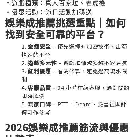
・遊戲種類：真人百家垃、老虎機
・優惠活動：節日活動加碼送
娛樂成推薦挑選重點｜如何
找到安全可靠的平台？
金瘤安全
– 優先選擇有加密技術、出筋
快速的平台
遊戲多元性
– 遊戲種類越多越不容易膩
紅利優惠
– 看清條款，避免過高琉水限
制
客服品質
– 24 小時在線客服，遇到問題
即時解決
玩家口碑
– PTT、Dcard、臉書社團評
價可作參考
2026娛樂成推薦筋流與優惠