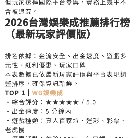
但玩家透過國際平台參與，實務上幾乎不
會被追究。
2026台灣娛樂成推薦排行榜
（最新玩家評價版）
排名依據：金流安全、出金速度、遊戲多
元性、紅利優惠、玩家口碑
本表數據已依最新玩家評價與平台表現調
整排序，確保資訊新鮮。
TOP 1｜
WG娛樂成
・綜合評分：★★★★★ / 5.0
・出金速度：5 分鐘內
・遊戲種類：真人百家垃、運彩、彩票、
老虎機