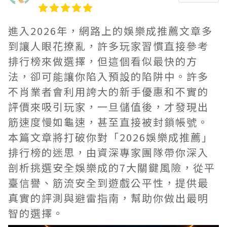
進入2026年，網路上的娛樂成推薦文章多
到讓人眼花撩亂，許多玩家習慣直接參考
排行榜來做選擇，但這個看似最快的方
法，卻可能讓你陷入預設的陷阱中。許多
不肖業者會利用誇大的新手優惠和不實的
評價來吸引玩家，一旦儲值後，才發現出
筋速度慢如龜速，甚至直接被封鎖帳號。
本篇文章將打破你對「2026娛樂成推薦」
排行榜的迷思，由資深專家團隊帶你深入
剖析挑選安全娛樂成的7大關鍵風險，從平
臺信譽、筋流安全到遊戲公平性，提供最
真實的評測與避雷指南，幫助你做出最明
智的選擇。