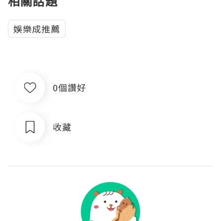
相關話題
娛樂成推薦
0個讚好
收藏