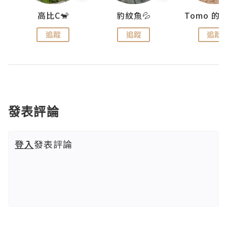
)
高比C🐒
豹紋魚💦
追蹤
追蹤
追蹤
發表評論
登入
發表評論