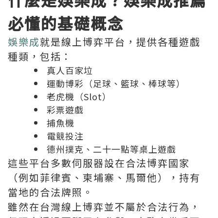
必懂的基礎概念
娛樂成
就是線上博弈平台，提供各種遊戲
種類，包括：
真人百家垃
運動博彩（足球、籃球、棒球等）
老虎機（Slot）
彩票遊戲
捕魚機
電競投注
德州撲克、二十一點等桌上遊戲
這些平台多數伺服器設在合法博弈國家
（例如菲律賓、柬埔寨、馬爾他），持有
當地的合法牌照。
雖然在台灣線上博弈並不屬於合法行為，