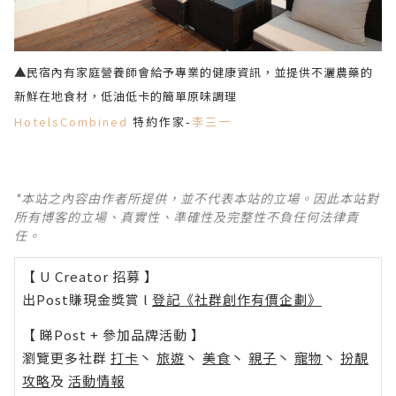
▲
民宿內有家庭營養師會給予專業的健康資訊，並提供不灑農藥的
新鮮在地食材，低油低卡的簡單原味調理
HotelsCombined
特約作家-
李三一
*本站之內容由作者所提供，並不代表本站的立場。因此本站對
所有博客的立場、真實性、準確性及完整性不負任何法律責
任。
【 U Creator 招募 】
出Post賺現金獎賞 l
登記《社群創作有價企劃》
【 睇Post + 參加品牌活動 】
瀏覽更多社群
打卡
丶
旅遊
丶
美食
丶
親子
丶
寵物
丶
扮靚
攻略
及
活動情報