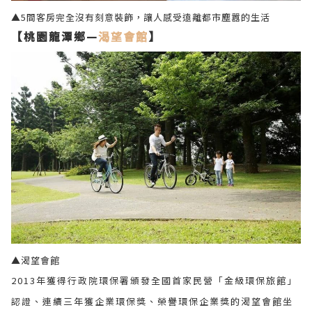
▲5間客房完全沒有刻意裝飾，讓人感受遠離都市塵囂的生活
【桃園龍潭鄉—
渴望會館
】
▲渴望會館
2013年獲得行政院環保署頒發全國首家民營「金級環保旅館」
認證、連續三年獲企業環保獎、榮譽環保企業獎的渴望會館坐