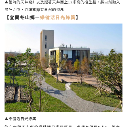
▲館內的天井設計以及延著天井而上13米高的植生牆，將自然融入
設計之中，亦讓旅館有自然的迴風
【宜蘭冬山鄉—
樂健活日光綠築
】
▲樂健活日光綠築
位在宜蘭冬山鄉的樂健活日光綠築是一處擁有渡假Villa、輕食