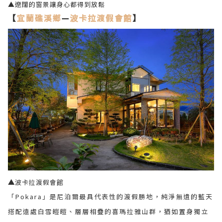
▲遼闊的窗景讓身心都得到放鬆
【
宜蘭礁溪鄉
—
波卡拉渡假會館
】
▲
波卡拉渡假會館
「Pokara」是尼泊爾最具代表性的渡假勝地，純淨無遺的藍天
搭配遠處白雪皚皚、層層相疊的喜瑪拉雅山群，猶如置身獨立