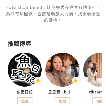
HotelsCombined比比熊熱愛在世界各地旅行，
為熊有點幽默，喜歡幫助旅人比價，找出最優惠
的價格。
推薦博客
urnal
魚堅日記
思思賢 ChillMyBabe
rikala
追蹤
追蹤
追蹤