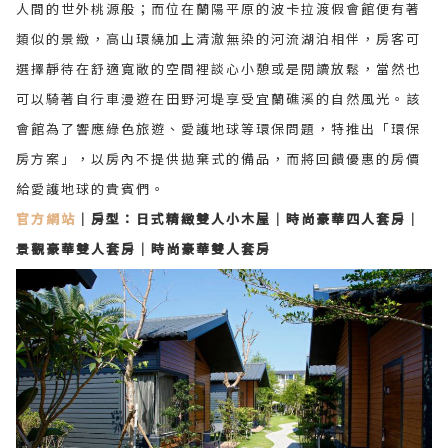
人間的世外桃源般；而位在蘭陽平原的波卡拉渡假會館便有著
類似的景緻，高山環繞加上清澈無染的河流湖泊相伴，房客可
選擇靜待在舒適寬敞的空間裡談心小憩或是閱讀放鬆，當然也
可以騎著自行車漫遊在田野河堤享受宜蘭礁溪的自然風光。該
會館為了響應綠色旅遊、愛護地球等環保問題，特推出「環保
房方案」，以房內不提供拋棄式的備品，而將回饋優惠的房價
給愛護地球的貴賓們。
官方網站
｜房型：日式精緻雙人小木屋｜時尚豪華四人套房｜
景觀豪華雙人套房｜時尚豪華雙人套房