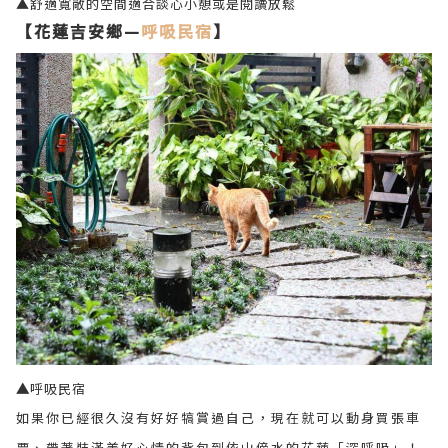
▲舒適寬敞的空間適合談心小憩或是閱讀放鬆
【花蓮吉安鄉—
呼吸民宿
】
▲
呼吸民宿
如果你已經很久沒有好好犒賞過自己，現在就可以動身買張車
票、帶著裝滿美好心情的背包到依山傍水的花蓮「深呼吸」！