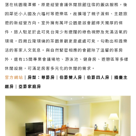
落在桃園龍潭鄉，原是經營會議休閒旅館住宿的飯店服務，後
因鄰近小人國及六福村等遊樂區，故擴增了親子渡假、主題旅
遊的新經營方向。室外擁有萬坪公園是該會館得天獨厚的條
件，旅人駐足於此可見台灣少有遼闊的綠色視野及充滿活氧的
環境，四周丘陵環繞的茶園景觀更是處處可見，勾勒出和諧樂
活的客家人文氣息。與自然緊密相應的會館除了溫馨的客房
外，還有15間專業會議場地、游泳池、健身房、遊憩區等多樣
休閒設施，可滿足房客多元化的休閒的需求。
官方網站
｜房型：
尊爵房｜伯爵雙人房｜伯爵四人房｜插畫主
題房｜亞爵家庭房