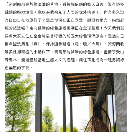
「來到眼前這片綠油油的草地、看著相依應的藍天白雲、沒有過多
餘韻的壓力煩惱，我以為我初見了人間的世外桃源！」你有多久沒
有自由自在地旅行了？還是你現在正在享受一趟沒有壓力、純然舒
服的旅途呢？走向低碳的綠色旅遊風潮正在全球蔓延！今天我們就
要帶大家去住在全台灣最會呼吸的前五大綠色環保旅店，透過自己
攜帶盥洗用品（具）、保持隨手關燈（電、暖／冷氣）、資源回收
等柔性卻積極的小動作下，實踐節能減碳的綠色旅遊、盡情享受山
野鄉林、漫遊體驗當地生態人文的遊程，讓住宿也成為一種另類綠
色無壓的享受。