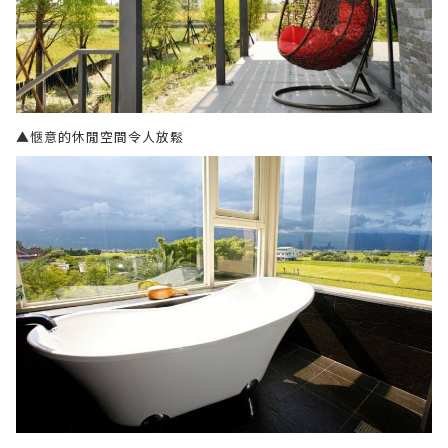
▲愜意的休閒空間令人放鬆