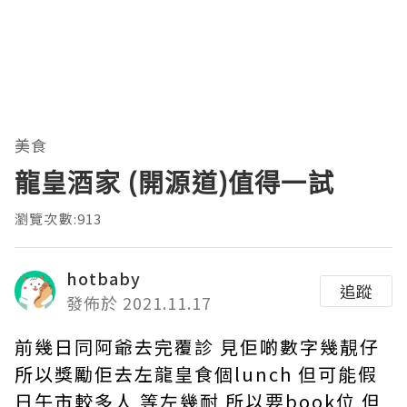
美食
龍皇酒家 (開源道)值得一試
瀏覽次數:913
hotbaby
追蹤
發佈於 2021.11.17
前幾日同阿爺去完覆診 見佢啲數字幾靚仔
所以獎勵佢去左龍皇食個lunch 但可能假
日午市較多人 等左幾耐 所以要book位 但