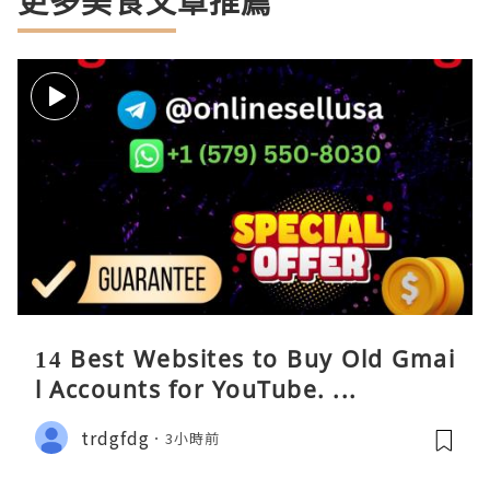
更多美食文章推薦
14 Best Websites to Buy Old Gmai
l Accounts for YouTube. ...
trdgfdg
3小時前