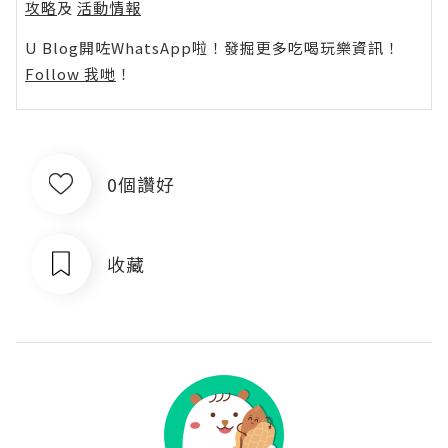
攻略
及
活動情報
U Blog開咗WhatsApp啦！發掘更多吃喝玩樂資訊！
Follow 我哋
！
0個讚好
收藏