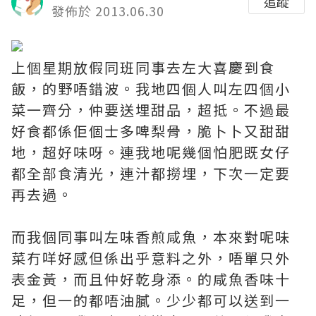
追蹤
發佈於 2013.06.30
上個星期放假同班同事去左大喜慶到食
飯，的野唔錯波。我地四個人叫左四個小
菜一齊分，仲要送埋甜品，超抵。不過最
好食都係佢個士多啤梨骨，脆卜卜又甜甜
地，超好味呀。連我地呢幾個怕肥既女仔
都全部食清光，連汁都撈埋，下次一定要
再去過。
而我個同事叫左味香煎咸魚，本來對呢味
菜冇咩好感但係出乎意料之外，唔單只外
表金黃，而且仲好乾身添。的咸魚香味十
足，但一的都唔油膩。少少都可以送到一