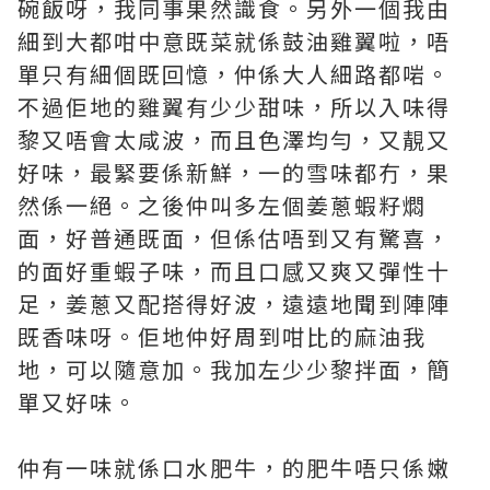
碗飯呀，我同事果然識食。另外一個我由
細到大都咁中意既菜就係鼓油雞翼啦，唔
單只有細個既回憶，仲係大人細路都啱。
不過佢地的雞翼有少少甜味，所以入味得
黎又唔會太咸波，而且色澤均勻，又靚又
好味，最緊要係新鮮，一的雪味都冇，果
然係一絕。之後仲叫多左個姜蔥蝦籽燜
面，好普通既面，但係估唔到又有驚喜，
的面好重蝦子味，而且口感又爽又彈性十
足，姜蔥又配搭得好波，遠遠地聞到陣陣
既香味呀。佢地仲好周到咁比的麻油我
地，可以隨意加。我加左少少黎拌面，簡
單又好味。
仲有一味就係口水肥牛，的肥牛唔只係嫩