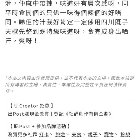
滑，仲麻中帶辣，味道好有層次感呀，同
平時食開個的只係一味得個辣個的好唔
同。睇佢的汁我好肯定一定係用四川既子
天椒先整到既特級味道呀，食完成身出哂
汗，爽呀！
*本站之內容由作者所提供，並不代表本站的立場。因此本站對
所有博客的立場、真實性、準確性及完整性不負任何法律責
任。
【 U Creator 招募 】
出Post賺現金獎賞 l
登記《社群創作有價企劃》
【 睇Post + 參加品牌活動 】
瀏覽更多社群
打卡
丶
旅遊
丶
美食
丶
親子
丶
寵物
丶
扮靚