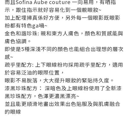
而且Sofina Aube couture 一向易用，有哂指
示，跟住指示就好容易化到一個靚眼妝~
加上配埋掃真係好方便，另外每一個眼影既眼影
粉都有特色ga喎~
金色和諧珍珠: 親和東方人膚色，顏色和質感能與
膚色協調。
即使是5種深淺不同的顏色也能組合出理想的層次
感~
疏乎里配方: 上下眼線粉均採用疏乎里配方，適用
於容易泛油的眼際位置，
眼影不易脫落，大大提升眼妝的緊貼持久度。
漆黑珍珠配方： 深暗色及上眼線粉使用了全新漆
黑珍珠配方，色澤更濃黑漂亮~
並且能更順滑地畫出效果出色貼服及與肌膚融合
的眼線