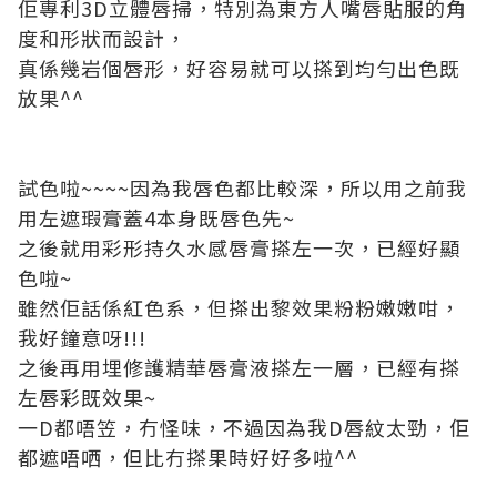
佢專利3D立體唇掃，特別為東方人嘴唇貼服的角
度和形狀而設計，
真係幾岩個唇形，好容易就可以搽到均勻出色既
放果^^
試色啦~~~~因為我唇色都比較深，所以用之前我
用左遮瑕膏蓋4本身既唇色先~
之後就用彩形持久水感唇膏搽左一次，已經好顯
色啦~
雖然佢話係紅色系，但搽出黎效果粉粉嫩嫩咁，
我好鐘意呀!!!
之後再用埋修護精華唇膏液搽左一層，已經有搽
左唇彩既效果~
一D都唔笠，冇怪味，不過因為我D唇紋太勁，佢
都遮唔哂，但比冇搽果時好好多啦^^