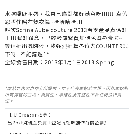
水噹噹既咀唇，我自己睇到都好滿意呀!!!!!!!真係
忍唔住照左幾次鏡~哈哈哈哈!!!
呢次Sofina Aube couture 2013春季產品真係好
正!!!我好鐘意，已經考慮緊買其他色既唇膏啦~
等佢推出既時侯，我強烈推薦各位去COUNTER試
下呀!!不能錯過^^
全線發售日期：2013年1月1日2013 Spring
*本站之內容由作者所提供，並不代表本站的立場。因此本站對
所有博客的立場、真實性、準確性及完整性不負任何法律責
任。
【 U Creator 招募 】
出Post賺現金獎賞 l
登記《社群創作有價企劃》