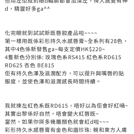
但用左佢成對眼d輪廓都會加深左，俾人感覺有神
d，精靈好多ga^^
化完眼就到試試新既唇妝產品啦~~~~
第一樣用既係彩形持久水感唇膏~全系列有28色，
其中4色係新發售ga~每支定價HK$220~
4隻新色分別係: 玫瑰色系RS415 紅色系RD615
RD625 杏色 BE815
佢有持久色澤及滋潤配方，可以提升與嘴唇的貼
服度，並使色澤和滋潤感長時間持續。
我就揀左紅色系既RD615，唔好以為佢會好紅喎~
其實出黎係好自然，唔會變大紅唇既~
當然，如果你搽多幾層顏色就會紅d啦~~~
彩形持久水感唇膏有金色和諧珍珠: 親和東方人膚