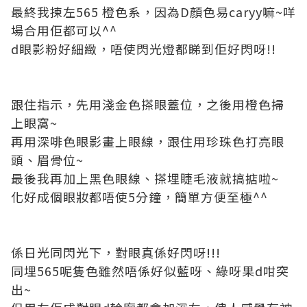
最終我揀左565 橙色系，因為D顏色易caryy嘛~咩
場合用佢都可以^^
d眼影粉好細緻，唔使閃光燈都睇到佢好閃呀!!
跟住指示，先用淺金色搽眼蓋位，之後用橙色掃
上眼窩~
再用深啡色眼影畫上眼線，跟住用珍珠色打亮眼
頭、眉骨位~
最後我再加上黑色眼線、搽埋睫毛液就搞掂啦~
化好成個眼妝都唔使5分鐘，簡單方便至極^^
係日光同閃光下，對眼真係好閃呀!!!
同埋565呢隻色雖然唔係好似藍呀、綠呀果d咁突
出~