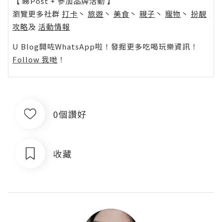
【 睇Post + 參加品牌活動 】
瀏覽更多社群
打卡
丶
旅遊
丶
美食
丶
親子
丶
寵物
丶
扮靚
攻略
及
活動情報
U Blog開咗WhatsApp啦！發掘更多吃喝玩樂資訊！
Follow 我哋
！
0個讚好
收藏