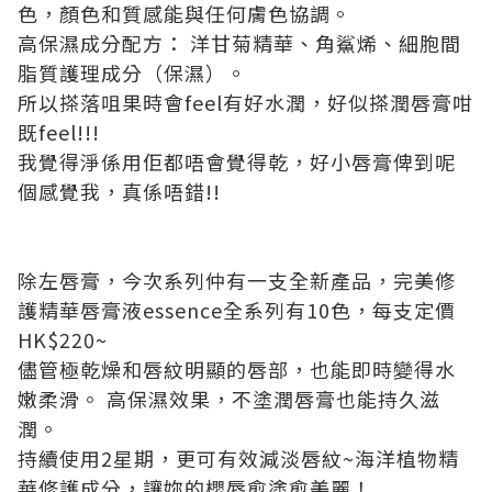
色，顏色和質感能與任何膚色協調。
高保濕成分配方： 洋甘菊精華、角鯊烯、細胞間
脂質護理成分（保濕）。
所以搽落咀果時會feel有好水潤，好似搽潤唇膏咁
既feel!!!
我覺得淨係用佢都唔會覺得乾，好小唇膏俾到呢
個感覺我，真係唔錯!!
除左唇膏，今次系列仲有一支全新產品，完美修
護精華唇膏液essence全系列有10色，每支定價
HK$220~
儘管極乾燥和唇紋明顯的唇部，也能即時變得水
嫩柔滑。 高保濕效果，不塗潤唇膏也能持久滋
潤。
持續使用2星期，更可有效減淡唇紋~海洋植物精
華修護成分，讓妳的櫻唇愈塗愈美麗！