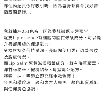
睇佢簡紹真係好吸引呀，因為唇膏都係令我好苦
惱既問題黎....
我就揀左251色系，因為我想襯返支唇膏^^
呢支Lip essence有細胞間脂質修護成分，可以提
升唇部肌膚的保濕能力，
令櫻唇持久保持滋潤，長時間使用更可改善唇紋
及脫皮情況。
而Lip balm 緊鎖滋潤精華成分，就有海草精華、
洋甘菊精華、橄欖精華 <角鯊烯＞配方~
輕輕一抹，嘴唇立即充滿水嫩色澤！
金色和諧珍珠，親和東方人膚色，顏色和質感能
與任何膚色協調。