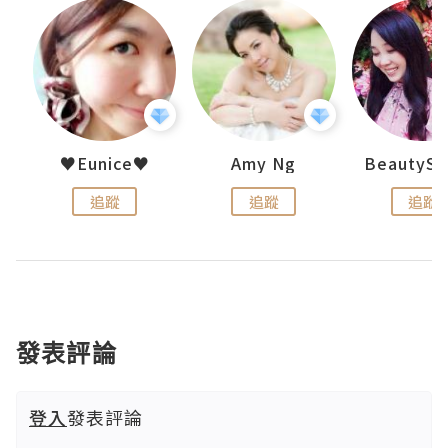
h 夏沫
♥Eunice♥
Amy Ng
追蹤
追蹤
追蹤
發表評論
登入
發表評論