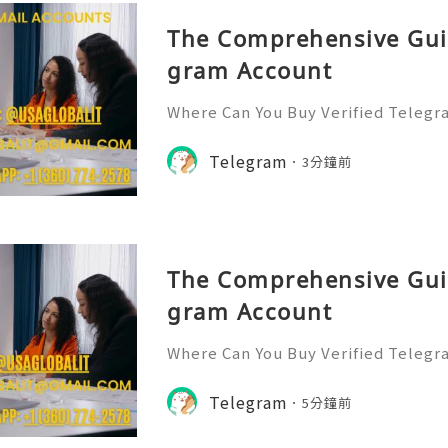
The Comprehensive Gui
gram Account
Where Can You Buy Verified Telegr
6? Telegram has rapidly evolved f
p to a multifaceted platform for 
Telegram
3分鐘前
and community 👍👍👍👍👍👍👍👍👍
The Comprehensive Gui
gram Account
Where Can You Buy Verified Telegr
6? Telegram has rapidly evolved f
p to a multifaceted platform for 
Telegram
5分鐘前
and community 👍👍👍👍👍👍👍👍👍