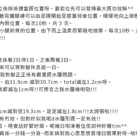
位係咪係適當既位置呀，要岩位先可以發揮最大既功效嘛^^
係著完纖腿襪可以由足踝開始至膝蓋背後位置，緩緩地向上按壓
側位置，每次10秒，共 5 次~
小腿前骨的位置，由下而上溫柔而緊緻地按摩，每次10秒，共
!!
係著2日停1日，之後再著2日~
來可以等對腳休息返一日~
為我對腳正正係有嚴重既水腫問題，
1.9cm 減到30.7cm，total減左1.2cm呀，
都減左1cm呀!!可想言之我水腫幾咁勁!!!
m減到佢19.3cm，足足減左1.8cm!!!太誇張啦!!!!
有冇效，但對好似我呢d水腫形既一定有效!!
苦，唔會話好緊好焗，呢幾日咁凍著住佢訓仲好暖tim^^
真係一分錢一分貨~而家搞到我心思思想買埋日間果對呀~哈