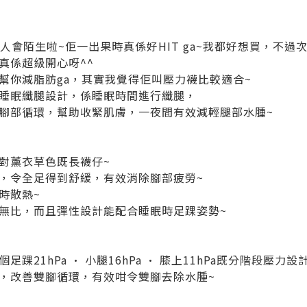
該冇人會陌生啦~佢一出果時真係好HIT ga~我都好想買，不過
真係超級開心呀^^
幫你減脂肪ga，其實我覺得佢叫壓力襪比較適合~
睡眠纖腿設計，係睡眠時間進行纖腿，
腳部循環，幫助收緊肌膚，一夜間有效減輕腿部水腫~
對薰衣草色既長襪仔~
，令全足得到舒緩，有效消除腳部疲勞~
時散熱~
無比，而且彈性設計能配合睡眠時足踝姿勢~
踝21hPa · 小腿16hPa · 膝上11hPa既分階段壓力設
，改善雙腳循環，有效咁令雙腳去除水腫~