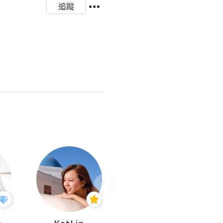
追蹤
杜
KatLin
Missmiki 米奇小姐