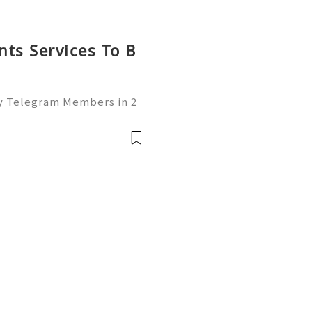
nts Services To B
uy Telegram Members in 2
👍👍👍👍👍👍👍👍👍👍 ✅✅✅✅
WhatsApp: +1 (360) 7
lit 🎁🎁➤ Email: usaglob