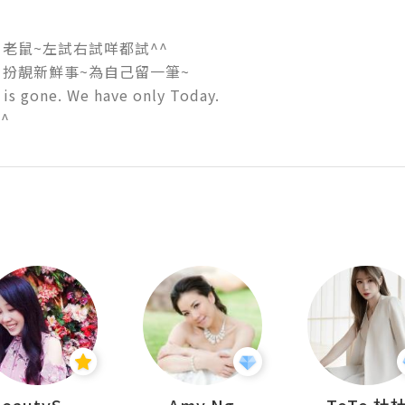
老鼠~左試右試咩都試^^ 

扮靚新鮮事~為自己留一筆~ 

 is gone. We have only Today.

^ 
BeautySearch
Amy Ng
ToTo 杜