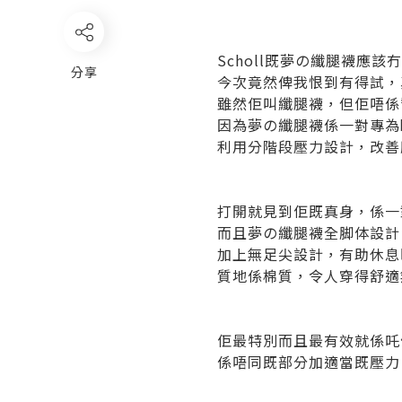
Scholl既夢の纖腿襪應
分享
今次竟然俾我恨到有得試，
雖然佢叫纖腿襪，但佢唔係
因為夢の纖腿襪係一對專為
利用分階段壓力設計，改善
打開就見到佢既真身，係一
而且夢の纖腿襪全脚体設計
加上無足尖設計，有助休息
質地係棉質，令人穿得舒適
佢最特別而且最有效就係吒個足
係唔同既部分加適當既壓力