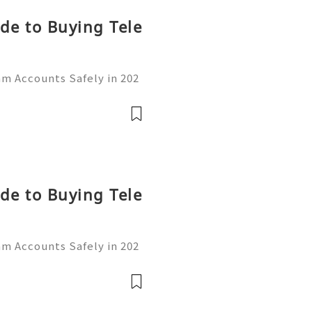
de to Buying Tele
am Accounts Safely in 202
rom a simple messaging ap
communication, business,
👍👍
de to Buying Tele
am Accounts Safely in 202
rom a simple messaging ap
communication, business,
👍👍