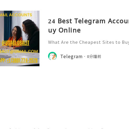
24 Best Telegram Accou
uy Online
What Are the Cheapest Sites to B
026? 👍👍👍👍👍👍👍👍👍👍👍👍👍👍
✅✅✅✅✅✅✅✅✅✅✅✅✅✅✅✅✅✅✅ 🎁🎁➤ 
Telegram
8分鐘前
74-2578 🎁🎁➤ Telegram: @usagloba
alit@gmail.co