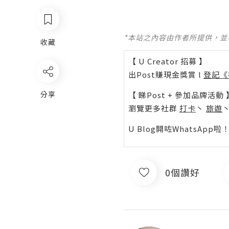
*本站之內容由作者所提供，
收藏
【 U Creator 招募 】
出Post賺現金獎賞 l
登記《
分享
【 睇Post + 參加品牌活動 
瀏覽更多社群
打卡
丶
旅遊
U Blog開咗WhatsAp
0個讚好