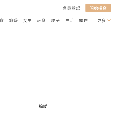
會員登記
開始撰寫
食
旅遊
女生
玩樂
親子
生活
寵物
行山
更多
打卡
追蹤