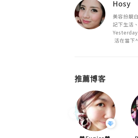
Hosy
美容扮靚白
記下生活、
Yesterday
 活在當下^
推薦博客
LoveCath 夏沫
♥Eunice♥