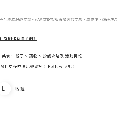
並不代表本站的立場。因此本站對所有博客的立場、真實性、準確性
社群創作有價企劃》
】
丶
美食
丶
親子
丶
寵物
丶
扮靚攻略
及
活動情報
p啦！發掘更多吃喝玩樂資訊！
Follow 我哋
！
收藏