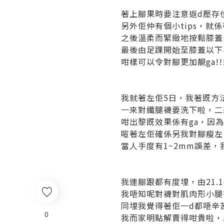
著上腳果時要注意返d壓存
另外佢仲有個小tips，就
之後溫柔而緊緻地按鬆膝蓋內
最後由足踝開始至膝蓋以下
咁樣可以令對腳更加靚ga!!!
我就著左佢5日，我著既方法
一來對纖腿襪要洗下啦，二
咁出黎既效果係有ga，因
喧著左佢確係另我對腳瘦左，由3
當人手度有1~2mm誤差，我
我連腳跟都有度埋，由21.1c
我唔知呢對襪對肌肉形小腿
同埋我覺得著佢一d都唔辛
0
我而家明點解賣得咁貴啦，