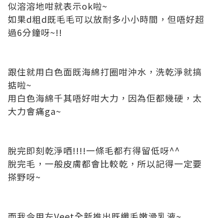
似溶溶地咁就表示ok啦~
如果d粗d既毛毛可以放耐多小小時間，但唔好超
過6分鐘呀~!!
跟住就用白色面既海綿打圈咁沖水，洗乾淨就搞
掂啦~
用白色海綿千其唔好咁大力，因為佢都幾硬，太
大力會痛ga~
脫完即刻乾淨哂!!!!一條毛都冇得留低呀^^
脫完毛，一般皮膚都會比較乾，所以記得一定要
搽野呀~
而我今用左Veet全新推出既纖毛嫩滑乳液~