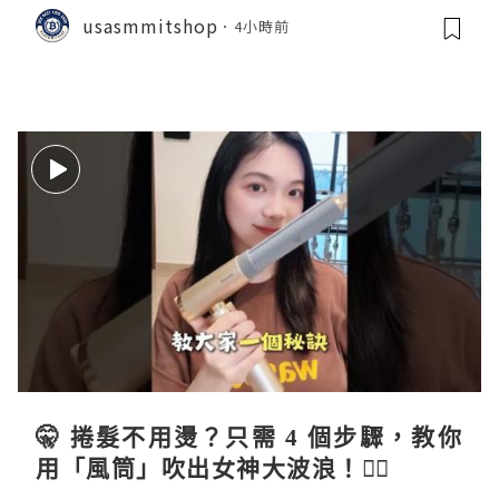
usasmmitshop
4小時前
🤫 捲髮不用燙？只需 4 個步驟，教你
用「風筒」吹出女神大波浪！💇‍♀️