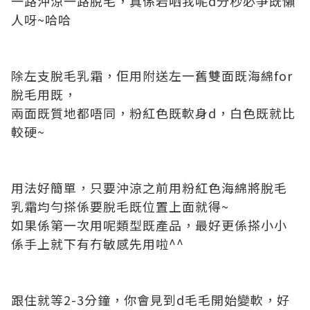
一路沖涼一路脫毛，真係岩哂我呢d分秒必爭既懶
人呀~哈哈
除左支脫毛乳霜，佢用附送左一舊雙面既海綿for
脫毛用既，
兩面既質地都唔同，粉紅色既軟身d，白色既就比
較硬~
用法好簡單，只要沖涼之前用粉紅色海綿將脫毛
乳霜均勻搽係要脫毛既位置上面就得~
如果係第一次用呢類型既產品，最好更係搽小小
係手上就下有冇敏感先用啦^^
跟住就等2-3分鐘，你會見到d毛毛開始變軟，好