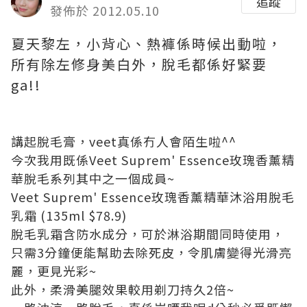
追蹤
發佈於 2012.05.10
夏天黎左，小背心、熱褲係時候出動啦，
所有除左修身美白外，脫毛都係好緊要
ga!!
講起脫毛膏，veet真係冇人會陌生啦^^
今次我用既係Veet Suprem' Essence玫瑰香薰精
華脫毛系列其中之一個成員~
Veet Suprem' Essence玫瑰香薰精華沐浴用脫毛
乳霜 (135ml $78.9)
脫毛乳霜含防水成分，可於淋浴期間同時使用，
只需3分鐘便能幫助去除死皮，令肌膚變得光滑亮
麗，更見光彩~
此外，柔滑美腿效果較用剃刀持久2倍~