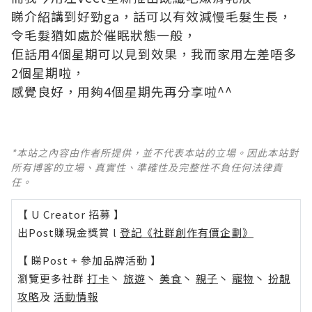
睇介紹講到好勁ga，話可以有效減慢毛髮生長，
令毛髮猶如處於催眠狀態一般，
佢話用4個星期可以見到效果，我而家用左差唔多
2個星期啦，
感覺良好，用夠4個星期先再分享啦^^
*本站之內容由作者所提供，並不代表本站的立場。因此本站對
所有博客的立場、真實性、準確性及完整性不負任何法律責
任。
【 U Creator 招募 】
出Post賺現金獎賞 l
登記《社群創作有價企劃》
【 睇Post + 參加品牌活動 】
瀏覽更多社群
打卡
丶
旅遊
丶
美食
丶
親子
丶
寵物
丶
扮靚
攻略
及
活動情報