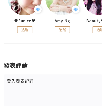
h 夏沫
♥Eunice♥
Amy Ng
追蹤
追蹤
追蹤
發表評論
登入
發表評論