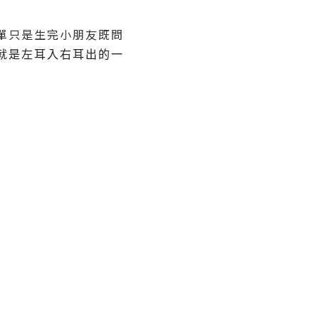
單只是生完小朋友既問
就是左耳入右耳出的一