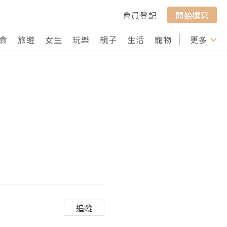
會員登記
開始撰寫
食
旅遊
女生
玩樂
親子
生活
寵物
行山
更多
打卡
追蹤