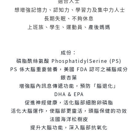
適合人士
想增強記憶力、認知力、學習力及集中力人士
長期失眠、不夠休息
上班族、學生、運動員、
產後媽媽
成份：
磷脂酰絲氨酸 PhosphatidylSerine (PS)
PS 係大腦重要營養，美國 FDA 認可之補腦成分
銀杏葉
增強腦內訊息傳遞功能，預防「腦退化」
DHA & EPA
促進神經健康，活化腦部細胞卵磷脂
活化大腦運作，使腦部更靈活，頭腦保健的功效
法國海洋松樹皮
提升大腦功能，深入腦部抗氧化