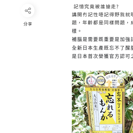
記憶究竟被誰搶走?
講開冇記性唔記得野我就
題，年齡都是同樣問題，
分享
樣。
補腦
是需要既重要是加強
全新日本
生產既忘不了醒
是日本首次榮獲官方認可