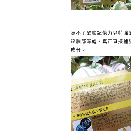
忘不了醒腦記憶力以特強醒
達腦部深處，真正直接補
成分。