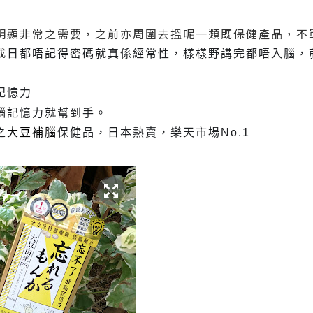
明顯非常之需要，之前亦周圍去搵呢一類既保健產品，不
成
日都唔記得密碼就真係經常性，樣樣野講完都唔入腦，
記憶力
腦記憶力就幫到手。
之
大豆補腦
保健品，日本熱賣，樂天市場No.1