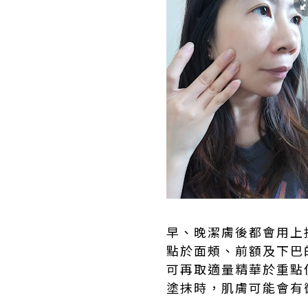
早、晚潔膚後都會用上
點於面頰、前額及下巴
可再取適量精華於重點
塗抹時，肌膚可能會有