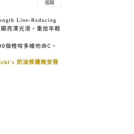
追蹤
h Line-Reducing
膚更顯亮澤光滑，重拾年輕
200個橙咁多維他命C，
iehl's 奶油修護晚安唇