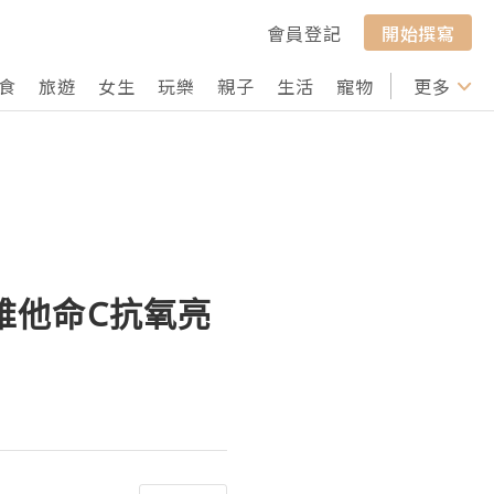
會員登記
開始撰寫
食
旅遊
女生
玩樂
親子
生活
寵物
行山
更多
打卡
雙維他命C抗氧亮