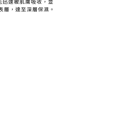
明質酸能迅速被肌膚吸收，並
膚表層，達至深層保濕。