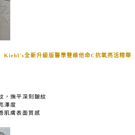
Kiehl's全新升級版醫學雙維他命C抗氧亮活精華
紋，撫平深刻皺紋
亮澤度
善肌膚表面質感