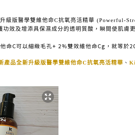
級版醫學雙維他命C抗氧亮活精華 (Powerful-Strengt
)，提高修護功效及增添具保濕成分的透明質酸，瞬間使肌
純維他命C可以細緻毛孔+ 2%雙效維他命Cg，就等於
新產品全新升級版醫學雙維他命C抗氧亮活精華
、
K