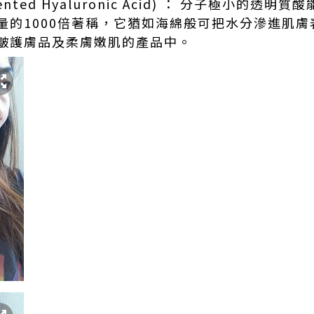
ented Hyaluronic Acid) ： 分子極小的透
量的1000倍著稱，它猶如海綿般可把水分滲進肌
皺護膚品及柔膚嫩肌的產品中。