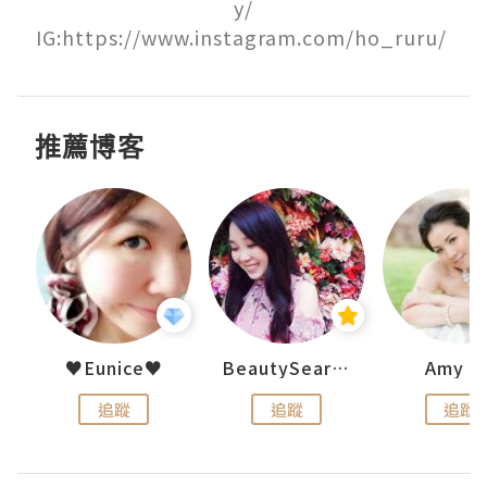
y/

IG:https://www.instagram.com/ho_ruru/ 
推薦博客
h 夏沫
♥Eunice♥
BeautySearch
Amy N
追蹤
追蹤
追蹤