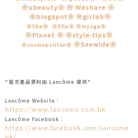
❀ubeauty❀
❀ Weshare ❀
❀blogspot❀
❀girlab❀
❀She❀
❀Elle❀
❀myage❀
❀Pixnet ❀
❀style-tips❀
❀Seewide❀
❀cosmopolitan❀
是次產品資料由 Lancôme 提供
"
"
Lancôme Website︰
https://www.lancome.com.hk
Lancôme Facebook︰
https://www.facebook.com/lancome
hk/