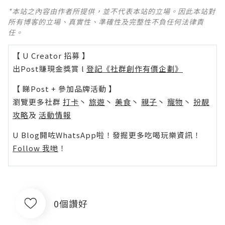
*本站之內容由作者所提供，並不代表本站的立場。因此本站對
所有博客的立場、真實性、準確性及完整性不負任何法律責
任。
【 U Creator 招募 】
出Post賺現金獎賞 l
登記《社群創作有價企劃》
【 睇Post + 參加品牌活動 】
瀏覽更多社群
打卡
丶
旅遊
丶
美食
丶
親子
丶
寵物
丶
扮靚
攻略
及
活動情報
U Blog開咗WhatsApp啦！發掘更多吃喝玩樂資訊！
Follow 我哋
！
0個讚好