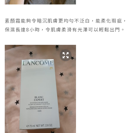
能夠令暗沉肌膚更均勻不泛白，能柔化瑕疵，
素顏霜
保濕長達8小時，令肌膚柔滑有光澤可以輕鬆出門。