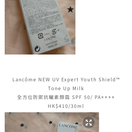
Lancôme NEW UV Expert Youth Shield™️
Tone Up Milk
全方位防禦抗曬素顏霜 SPF 50/ PA++++
HK$410/30ml