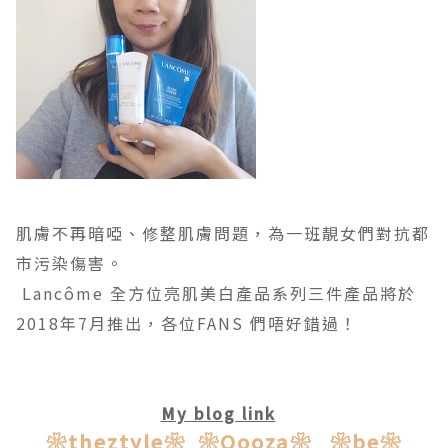
肌膚不再暗啞、修整肌膚問題，為一班靚女們對抗都
市污染傷害。
Lancôme 全方位亮肌美白產品系列三件產品將於
2018年7月推出，各位FANS 們唔好錯過！
My blog link
❀theztyle❀
❀Qooza❀
❀be❀