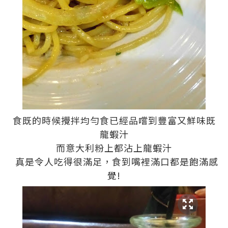
食既的時候攪拌均勻食已經品嚐到豐富又鮮味既
龍蝦汁
而意大利粉上都沾上龍蝦汁
真是令人吃得很滿足，食到嘴裡滿口都是飽滿感
覺!