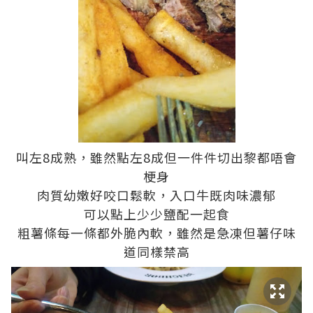
叫左8成熟，雖然點左8成但一件件切出黎都唔會
梗身
肉質幼嫩好咬口鬆軟，入口牛既肉味濃郁
可以點上少少鹽配一起食
粗薯條每一條都外脆內軟，雖然是急凍但薯仔味
道同樣禁高