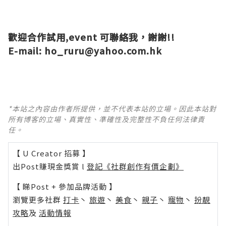
歡迎合作試用,event 可聯絡我，謝謝!!
E-mail:
ho_ruru@yahoo.com.hk
*本站之內容由作者所提供，並不代表本站的立場。因此本站對
所有博客的立場、真實性、準確性及完整性不負任何法律責
任。
【 U Creator 招募 】
出Post賺現金獎賞 l
登記《社群創作有價企劃》
【 睇Post + 參加品牌活動 】
瀏覽更多社群
打卡
丶
旅遊
丶
美食
丶
親子
丶
寵物
丶
扮靚
攻略
及
活動情報