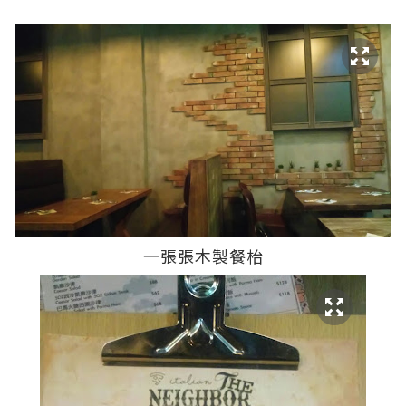
一張張木製餐枱