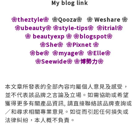
My blog link
❀theztyle❀
❀Qooza❀
❀ Weshare ❀
❀ubeauty❀
❀style-tips❀
❀itrial
❀
❀ beautyexp ❀
❀blogspot❀
❀She❀
❀Pixnet ❀
❀be❀
❀myage❀
❀Elle❀
❀Seewide❀
❀博勢力❀
本文章所發表的全部內容均屬個人意見及感受，
並不代表該品牌之言論及立場。如需協助或希望
獲得更多有關產品資訊, 請直接聯絡該品牌查詢或
∕和尋求相關專業意見。如從而引起任何損失或
法律糾紛，本人概不負責。