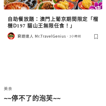
自助餐放題：澳門上葡京期間限定「榴
槤D197 貓山王無限任食！」
窮遊達人 Mr.TravelGenius
2小時前
美食
~~停不了的泡芙~~