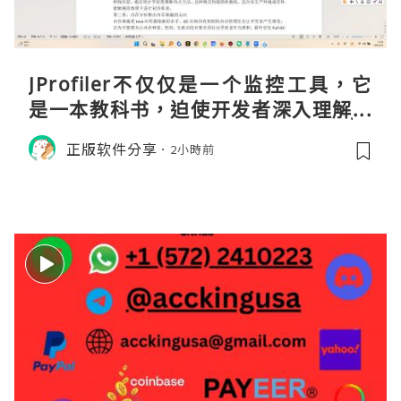
JProfiler不仅仅是一个监控工具，它
是一本教科书，迫使开发者深入理解JV
M的内存模型、垃圾回收机制和并发原
正版软件分享
2小時前
理。通过直观的可视化数据，它将抽象
的性能问题具象化为代码行号。对于一
名追求卓越的Java