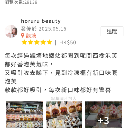
瀏覽次數:29139
horuru beauty
發佈於 2025.05.16
追蹤
觀塘
HK$50
每次經過觀塘地鐵站都聞到呢間西樹泡芙
都好香泡芙氣味，
又吸引咗去睇下，見到冷凍櫃有新口味嘅
泡芙
款款都好吸引，每次新口味都好有驚喜
點擊圖片放大
+3