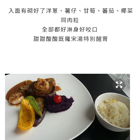
入面有砌好了洋蔥、薯仔、甘筍、蕃茄、椰菜
同肉粒
全部都好淋身好咬口
甜甜酸酸既羅宋湯特別醒胃