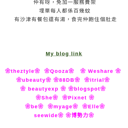
仲有呀，免加一服務費架
埋單每人都係百幾蚊
有沙津有餐包還有湯，食完仲飽住個肚走
My blog link
❀theztyle❀
❀Qooza❀
❀ Weshare ❀
❀ubeauty❀
❀88DB❀
❀itrial❀
❀ beautyexp ❀
❀blogspot❀
❀She❀
❀Pixnet ❀
❀be❀
❀myage❀
❀Elle❀
seewide❀
❀博勢力❀