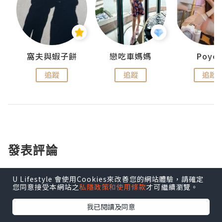
窩夫與蝦子餅
戀吃車媽媽
Poye
追蹤
追蹤
追蹤
發表評論
U Lifestyle 會使用Cookies來改善您的網站體驗，請確定
登入
發表評論
您同意接受本網站之
私隱政策和使用條款
才可繼續瀏覽。
我已閱讀及同意