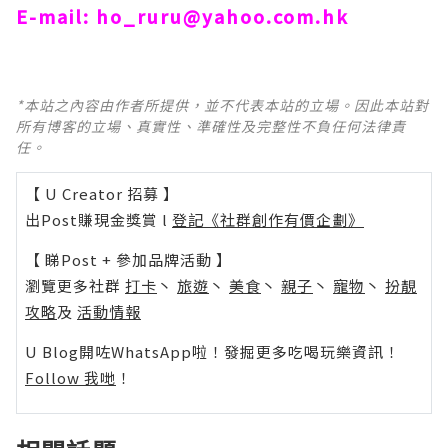
E-mail:
ho_ruru@yahoo.com.hk
*本站之內容由作者所提供，並不代表本站的立場。因此本站對
所有博客的立場、真實性、準確性及完整性不負任何法律責
任。
【 U Creator 招募 】
出Post賺現金獎賞 l
登記《社群創作有價企劃》
【 睇Post + 參加品牌活動 】
瀏覽更多社群
打卡
丶
旅遊
丶
美食
丶
親子
丶
寵物
丶
扮靚
攻略
及
活動情報
U Blog開咗WhatsApp啦！發掘更多吃喝玩樂資訊！
Follow 我哋
！