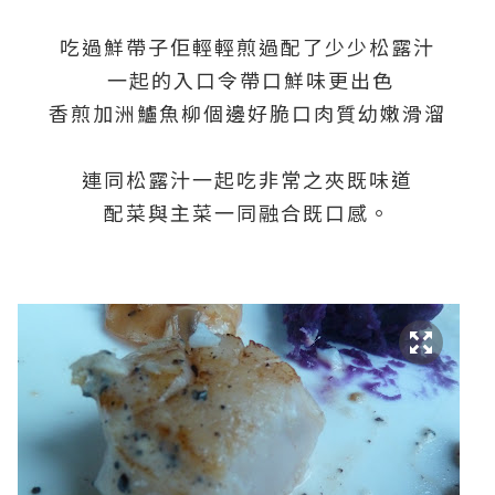
吃過鮮帶子佢輕輕煎過配了少少松露汁
一起的入口令帶口鮮味更出色
香煎加洲鱸魚柳個邊好脆口肉質幼嫩滑溜
連同松露汁一起吃非常之夾既味道
配菜與主菜一同融合既口感。