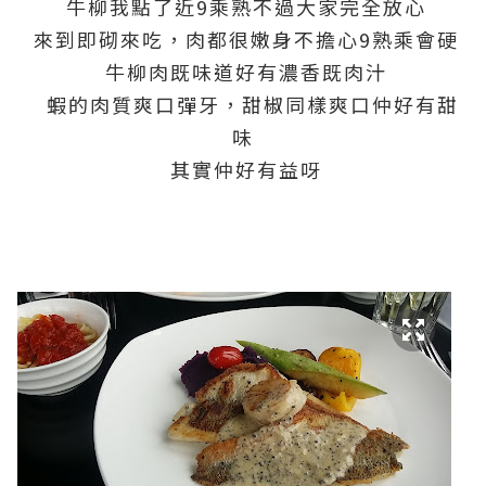
牛柳我點了近9乘熟不過大家完全放心
來到即砌來吃，肉都很嫩身不擔心9熟乘會硬
牛柳肉既味道好有濃香既肉汁
蝦的肉質爽口彈牙，甜椒同樣爽口仲好有甜
味
其實仲好有益呀