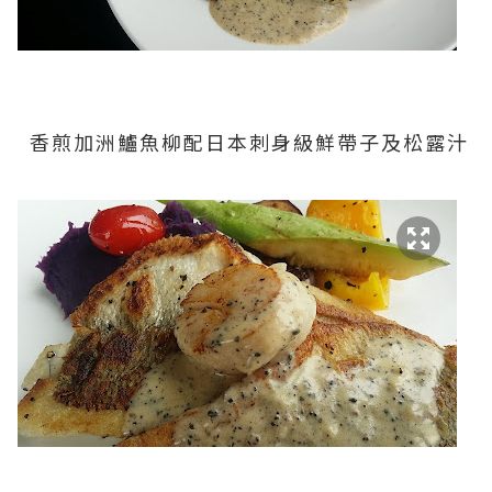
香煎加洲鱸魚柳配日本刺身級鮮帶子及松露汁