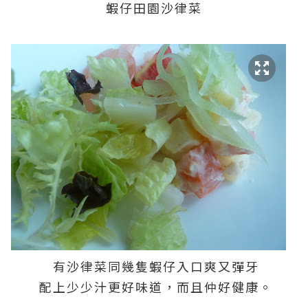
蝦仔田園沙律菜
有沙律菜同幾隻蝦仔入口爽又彈牙
配上少少汁更好味道，而且仲好健康。