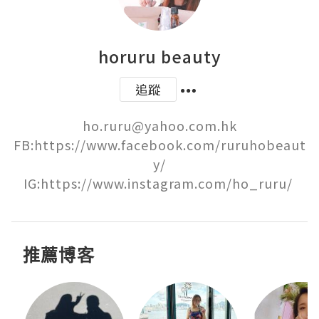
horuru beauty
追蹤
ho.ruru@yahoo.com.hk

FB:https://www.facebook.com/ruruhobeaut
y/

IG:https://www.instagram.com/ho_ruru/ 
推薦博客