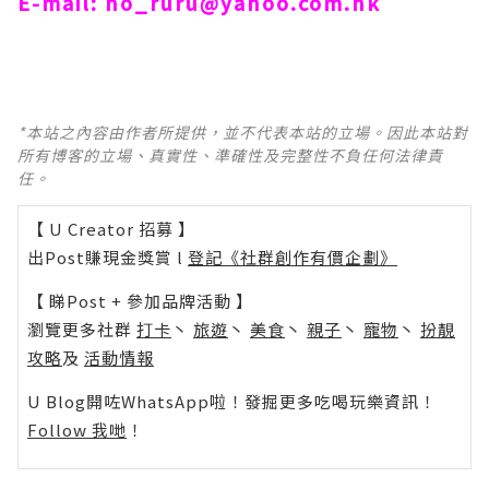
E-mail:
ho_ruru@yahoo.com.hk
*本站之內容由作者所提供，並不代表本站的立場。因此本站對
所有博客的立場、真實性、準確性及完整性不負任何法律責
任。
【 U Creator 招募 】
出Post賺現金獎賞 l
登記《社群創作有價企劃》
【 睇Post + 參加品牌活動 】
瀏覽更多社群
打卡
丶
旅遊
丶
美食
丶
親子
丶
寵物
丶
扮靚
攻略
及
活動情報
U Blog開咗WhatsApp啦！發掘更多吃喝玩樂資訊！
Follow 我哋
！