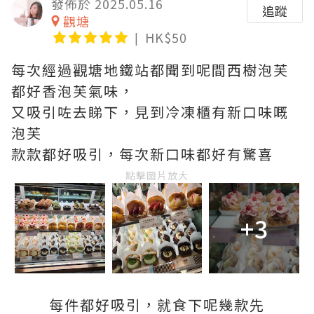
發佈於 2025.05.16
追蹤
觀塘
HK$50
每次經過觀塘地鐵站都聞到呢間西樹泡芙
都好香泡芙氣味，
又吸引咗去睇下，見到冷凍櫃有新口味嘅
泡芙
款款都好吸引，每次新口味都好有驚喜
點擊圖片放大
+3
每件都好吸引，就食下呢幾款先