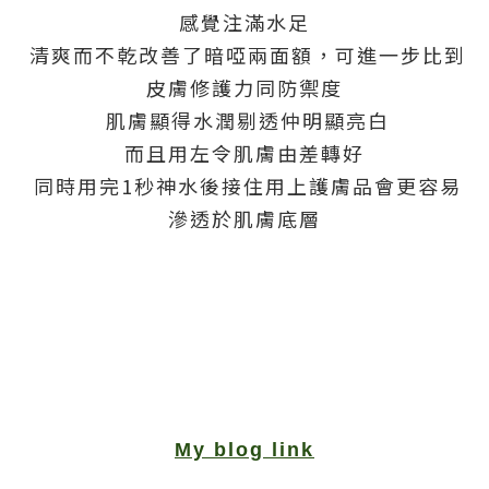
感覺注滿水足
清爽而不乾改善了暗啞兩面額，可進一步比到
皮膚修護力同防禦度
肌膚顯得水潤剔透仲明顯亮白
而且用左令肌膚由差轉好
同時用完1秒神水後接住用上護膚品會更容易
滲透於肌膚底層
My blog link