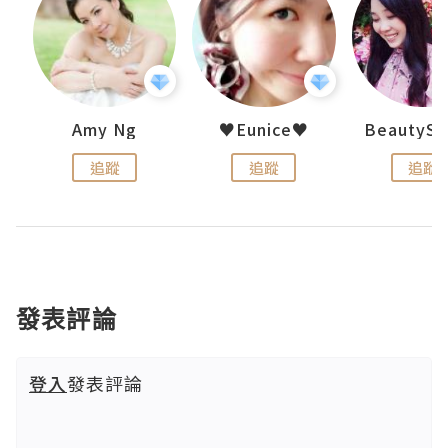
h 夏沫
Amy Ng
♥Eunice♥
追蹤
追蹤
追蹤
發表評論
登入
發表評論