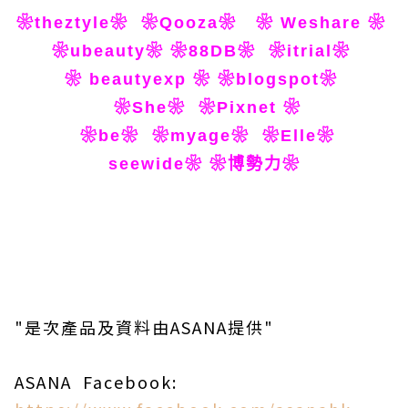
❀theztyle❀
❀Qooza❀
❀ Weshare ❀
❀ubeauty❀
❀88DB❀
❀itrial❀
❀ beautyexp ❀
❀blogspot❀
❀She❀
❀Pixnet ❀
❀be❀
❀myage❀
❀Elle❀
seewide❀
❀博勢力❀
"是次產品及資料由ASANA
提供"
ASANA Facebook: