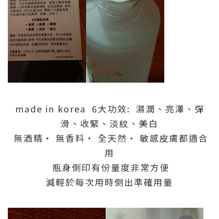
made in korea 6大功效: 濕潤、亮澤、彈
滑、收緊、淡紋、美白
無酒精‧ 無香料‧ 全天然‧ 敏感皮膚都適合
用
瓶身側印有份量度非常方便
減輕於每次用時倒出準確用量