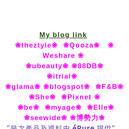
My blog link
❀theztyle❀
❀Qooza❀
❀
Weshare ❀
❀ubeauty❀
❀88DB❀
❀itrial❀
❀glama❀
❀blogspot❀
❀F&B❀
❀She❀
❀Pixnet ❀
❀be❀
❀myage❀
❀Elle❀
❀seewide❀
❀博勢力❀
"是次產品及資料由
éPure
提供"