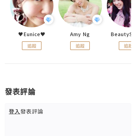
h 夏沫
♥Eunice♥
Amy Ng
追蹤
追蹤
追蹤
發表評論
登入
發表評論