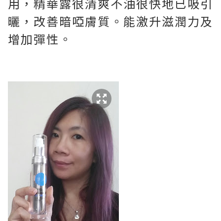
用，精華露很清爽不油
很快地已吸引
曬
，改善暗啞膚質。能激升滋潤力及
增加彈性。