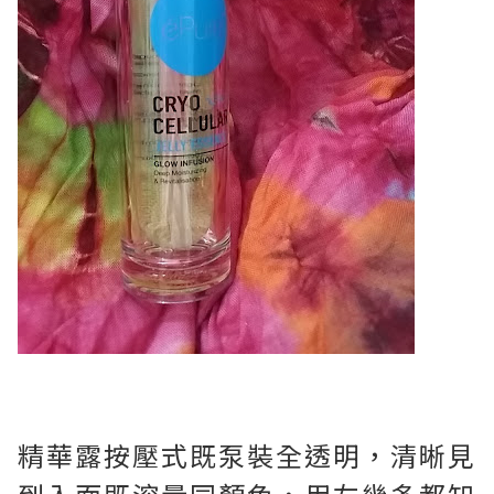
精華露按壓式既泵裝全透明，清晰見