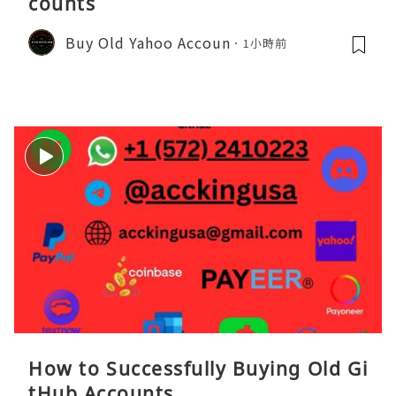
counts
Buy Old Yahoo Accoun
1小時前
How to Successfully Buying Old Gi
tHub Accounts