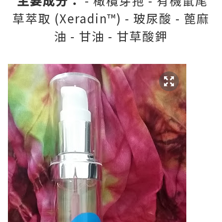
主要成分
：
- 橄欖芽孢 - 有機鼠尾
草萃取 (Xeradin™) - 玻尿酸 - 蓖麻
油 - 甘油 - 甘草酸鉀