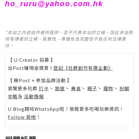
ho_ruru@yahoo.com.hk
*本站之內容由作者所提供，並不代表本站的立場。因此本站對
所有博客的立場、真實性、準確性及完整性不負任何法律責
任。
【 U Creator 招募 】
出Post賺現金獎賞 l
登記《社群創作有價企劃》
【 睇Post + 參加品牌活動 】
瀏覽更多社群
打卡
丶
旅遊
丶
美食
丶
親子
丶
寵物
丶
扮靚
攻略
及
活動情報
U Blog開咗WhatsApp啦！發掘更多吃喝玩樂資訊！
Follow 我哋
！