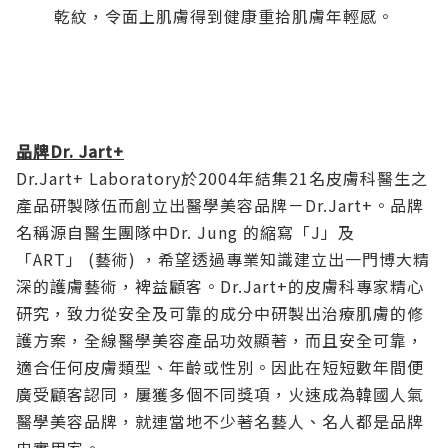
乾紋，令面上肌膚得到健康重拾肌膚年輕感。
品牌Dr. Jart+
Dr.Jart+ Laboratory
於
2004
年結集
21
名皮膚科醫生之
產品研製隊伍而創立出醫學美容品牌－
Dr.Jart+
。品牌
名稱源自醫生團隊中
Dr. Jung
的縮寫「
J
」及
「
ART
」
(
藝術
)
，希望透過專業知識建立出一門博大精
深的護膚藝術，裨益顧客。
Dr.Jart+
的皮膚科專家精心
研究，致力從安全及可靠的成分中研製出治療肌膚的修
護方案，全線醫學美容產品功效顯著，而且安全可靠，
適合任何皮膚類型、年齡或性別。因此在短短數年間便
廣受顧客認同，屢獲多個不同獎項，火速成為韓國人氣
醫學美容品牌，就連當地不少著名藝人、名人都是品牌
忠實用家。