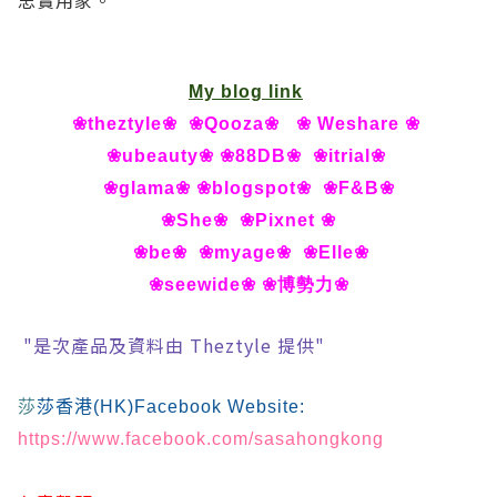
My blog link
❀theztyle❀
❀Qooza❀
❀ Weshare ❀
❀ubeauty❀
❀88DB❀
❀itrial❀
❀glama❀
❀blogspot❀
❀F&B❀
❀She❀
❀Pixnet ❀
❀be❀
❀myage❀
❀Elle❀
❀seewide❀
❀博勢力❀
"是次產品及資料由 Theztyle 提供"
莎
莎香港(HK)
Facebook Website:
https://www.facebook.com/sasahongkong