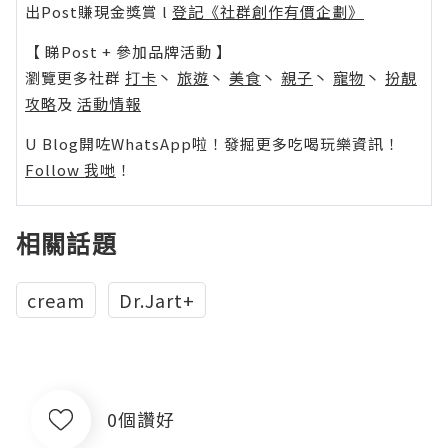
出Post賺現金獎賞 l
登記《社群創作有價企劃》
【 睇Post + 參加品牌活動 】
瀏覽更多社群
打卡
丶
旅遊
丶
美食
丶
親子
丶
寵物
丶
扮靚
攻略
及
活動情報
U Blog開咗WhatsApp啦！發掘更多吃喝玩樂資訊！
Follow 我哋
！
相關話題
cream
Dr.Jart+
0個讚好