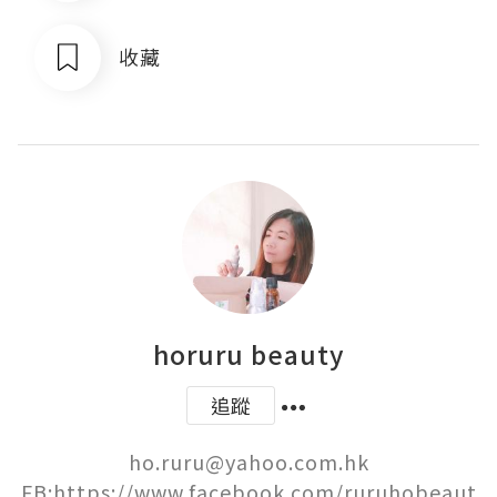
收藏
horuru beauty
追蹤
ho.ruru@yahoo.com.hk

FB:https://www.facebook.com/ruruhobeaut