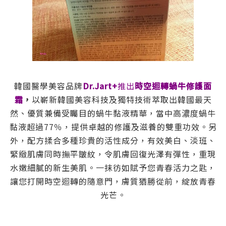
韓國醫學美容品牌
Dr.Jart+
推出
時空迴轉蝸牛修護面
霜
，
以嶄新韓國美容科技及獨特技術萃取出韓國最天
然、優質兼備受矚目的蝸牛黏液精華，當中高濃度蝸牛
黏液超過77％，提供卓越的修護及滋養的雙重功效。另
外，配方揉合多種珍貴的活性成分，有效美白、淡班、
緊緻肌膚同時撫平皺紋，令肌膚回復光澤有彈性，重現
水嫩細膩的新生美肌。一抹彷如賦予您青春活力之匙，
讓您打開時空迴轉的隨意門，膚質猶勝從前，綻放青春
光芒。