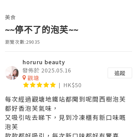
美食
~~停不了的泡芙~~
瀏覽次數:29035
horuru beauty
發佈於 2025.05.16
追蹤
觀塘
HK$50
每次經過觀塘地鐵站都聞到呢間西樹泡芙
都好香泡芙氣味，
又吸引咗去睇下，見到冷凍櫃有新口味嘅
泡芙
款款都好吸引，每次新口味都好有驚喜