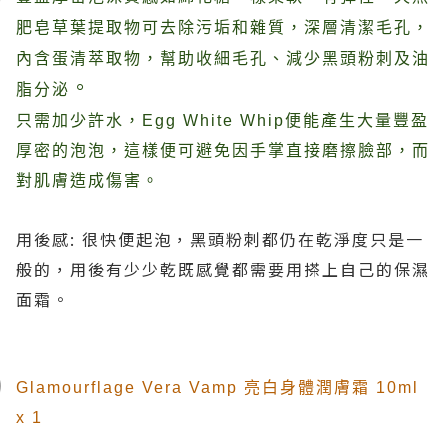
肥皂草葉提取物可去除污垢和雜質，深層清潔毛孔，
內含蛋清萃取物，幫助收細毛孔、減少黑頭粉刺及油
。
脂分泌
只需加少許水，Egg White Whip便能產生大量豐盈
厚密的泡泡，這樣便可避免因手掌直接磨擦臉部，而
對肌膚造成傷害。
用後感: 很快便起泡，黑頭粉刺都仍在乾淨度只是一
般的，用後有少少乾既感覺都需要用搽上自己的保濕
面霜。
Glamourflage Vera Vamp 亮白身體潤膚霜 10ml
x 1