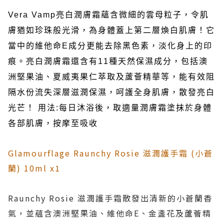
Vera Vamp亮白潤膚霜蘊含微細的雲母粒子，令肌
膚猶如珍珠般光滑，為身體蓋上第二層煥白肌膚！它
當中的維他命E成分更能去除黑色素，淡化身上的印
痕。亮白潤膚霜還含有11種天然保濕成分，包括澳
洲堅果油、夏威夷果仁萃取及蘆薈精華等，能有效阻
隔水份流失深層滋潤保濕，呵護全身肌膚，散發亮白
光芒！
用法:
每日沐浴後，取適量潤膚霜塗抹於身體
各部肌膚，按摩至吸收
Glamourflage Raunchy Rosie 滋潤護手霜 (小蒼
蘭) 10ml x1
Raunchy Rosie 滋潤護手霜散發出清新的小蒼蘭香
氣，並蘊含澳洲堅果油、維他命E、金盞花及蘆薈精