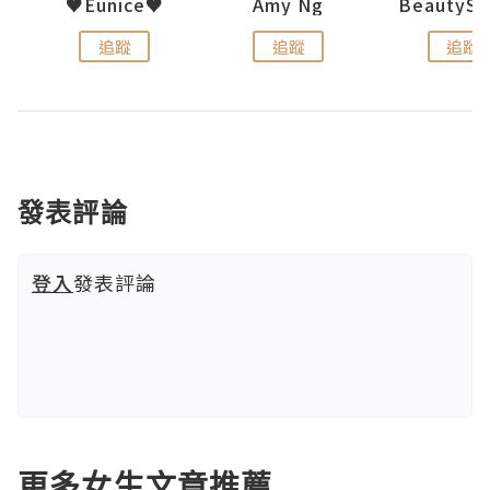
h 夏沫
♥Eunice♥
Amy Ng
追蹤
追蹤
追蹤
發表評論
登入
發表評論
更多女生文章推薦