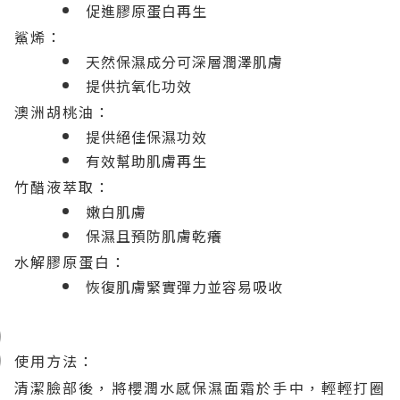
促進膠原蛋白再生
鯊烯：
天然保濕成分可深層潤澤肌膚
提供抗氧化功效
澳洲胡桃油：
提供絕佳保濕功效
有效幫助肌膚再生
竹醋液萃取：
嫩白肌膚
保濕且預防肌膚乾癢
水解膠原蛋白：
恢復肌膚緊實彈力並容易吸收
使用方法：
清潔臉部後，將櫻潤水感保濕面霜於手中，輕輕打圈