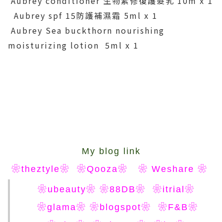
Aubrey conditioner 生物素修復護髮乳 10m x 1
Aubrey spf 15防護補濕霜 5ml x 1
Aubrey Sea buckthorn nourishing
moisturizing lotion 5ml x 1
My blog link
❀theztyle❀
❀Qooza❀
❀ Weshare ❀
❀ubeauty❀
❀88DB❀
❀itrial❀
❀glama❀
❀blogspot❀
❀F&B❀