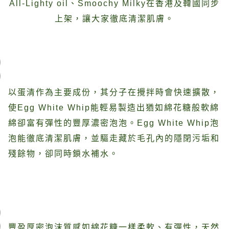
All-Lighty oil、Smoochy Milky在香港及韓國同步
上架，讓大家徹底清潔肌膚。
以蛋清作為主要成份，其分子在攪拌時會快速擴散，
使Egg White Whip能輕易製造出猶如綿花糖般軟綿
綿卻富有彈性的豐厚濃密泡泡。Egg White Whip泡
泡能徹底清潔肌膚，並驅走藏於毛孔內的隱閉污垢和
殘餘物，卻同時鎖水補水。
豐盈厚密泡沫質感如綿花糖一樣柔軟、有彈性，天然