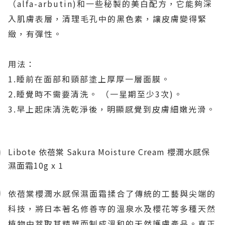
（alfa-arbutin)和一些秘製的美白配方，它能夠深
入肌膚表層，清理毛孔中的黑色素，讓皮膚變得緊
緻，有彈性。
用法：
1.睡前在面部和頸部塗上厚厚一層面膜。
2.睡覺時不需要清洗。 （一星期至少3次)。
3.早上起床清洗乾淨後，明顯感覺到皮膚細嫩光滑。
Libote 依蓓棠 Sakura Moisture Cream 櫻潤水感保
濕面霜10g x 1
依蓓棠櫻潤水感保濕面霜揉合了傳統的工藝與尖端的
科技，將日本著名修善寺的溫泉水及櫻花等多種天然
植物中萃取其精華而制成溫和的天然護膚產品。真正