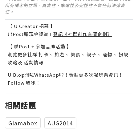
所有博客的立場、真實性、準確性及完整性不負任何法律責
任。
【 U Creator 招募 】
出Post賺現金獎賞 l
登記《社群創作有價企劃》
【 睇Post + 參加品牌活動 】
瀏覽更多社群
打卡
丶
旅遊
丶
美食
丶
親子
丶
寵物
丶
扮靚
攻略
及
活動情報
U Blog開咗WhatsApp啦！發掘更多吃喝玩樂資訊！
Follow 我哋
！
相關話題
Glamabox
AUG2014