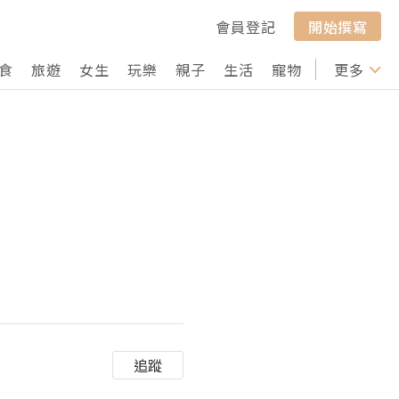
會員登記
開始撰寫
食
旅遊
女生
玩樂
親子
生活
寵物
行山
更多
打卡
追蹤