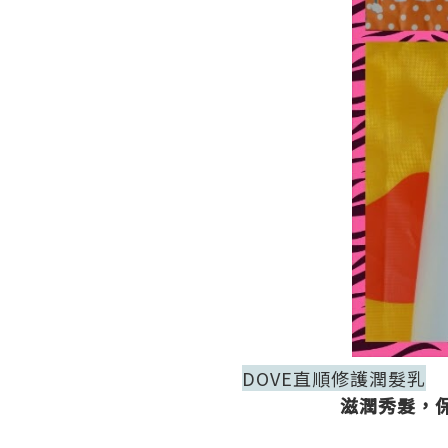
DOVE直順修護潤髮乳
滋潤秀髮，