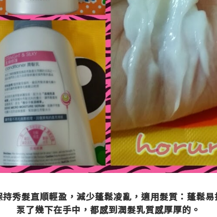
保持秀髮直順輕盈，減少蓬鬆凌亂，
適用髮質：蓬鬆易
泵了幾下在手中，都感到潤髮乳質感厚厚的。