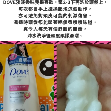
DOVE淡淡香味我很喜歡，泵2-3下再洗於頭髮上，
每次都會手上搓揉起泡
這個動作，
亦可避免對頭皮可能的刺激傷害
。
濕透時頭髮都能聞著呢個香噴噴味道，
真令人每天有個舒服的開始，
沖水洗淨後頭髮柔順滑溜。