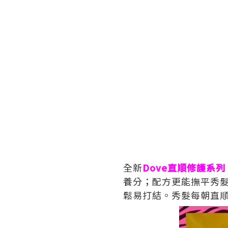
全新
Dove直順修護系列
養分；配方更能撫平秀
鬆易打結。秀髮每朝直