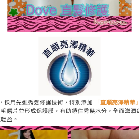
，採用先進秀髮修護技術，特別添加
「
直順亮澤精華
髮毛鱗片並形成保護膜，有助鎖住秀髮水分，全面滋潤
順輕盈。