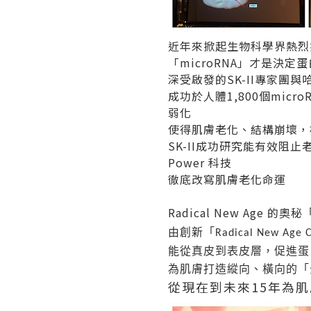
近年來掀起生物科學界熱烈
「
microRNA
」才是決定蛋
深受啟發的
SK-II
專家團與
成功於人體
1,800
個
micro
弱化
使得肌膚老化、結構崩壞，
SK-II
成功研究能有效阻止
Power
科技
徹底改寫肌膚老化命運
Radical New Age
的奧秘
由創新「
Radical New Age 
能從真皮到表皮層，促進蛋
為肌膚打造縱向、橫向的「
從現在到未來
15
年為肌