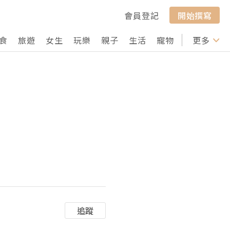
會員登記
開始撰寫
食
旅遊
女生
玩樂
親子
生活
寵物
行山
更多
打卡
追蹤