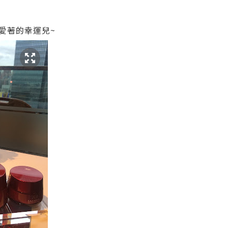
寵愛著的幸運兒~