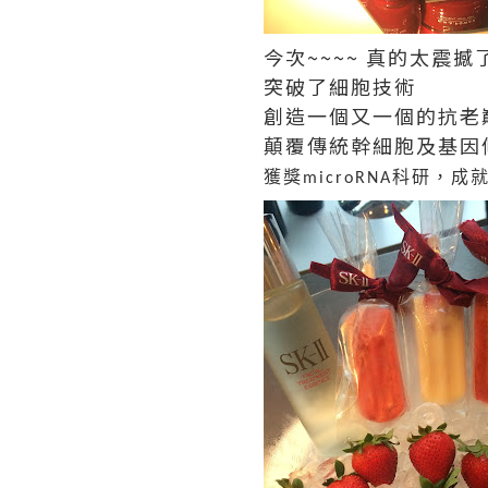
今次~~~~ 真的太震撼了
突破了細胞技術
創造一個又一個的抗老
顛覆傳統幹細胞及基因
獲獎
科研，成
microRNA