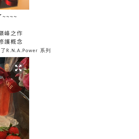
~~~~
巔峰之作
修護概念
就了
系列
R.N.A.Power