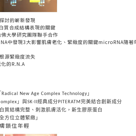
探討的嶄新發現
白質合成結構表現的關鍵
哈佛大學研究團隊聯手合作
RNA
中發現
3
大影響肌膚老化、緊緻度的關鍵
microRNA
隨著
根源緊緻度流失
老化的
R.N.A
「
」
Radical New Age Complex Technology
」與
經典成分
完美結合創新成分
Complex
SK-II
PITERATM
白質結構完整、刺激肌膚活化，新生膠原蛋白
全方位立體緊緻」
膚鎖住年輕