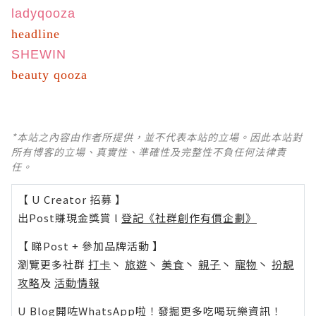
ladyqooza
headline
SHEWIN
beauty qooza
*本站之內容由作者所提供，並不代表本站的立場。因此本站對
所有博客的立場、真實性、準確性及完整性不負任何法律責
任。
【 U Creator 招募 】
出Post賺現金獎賞 l
登記《社群創作有價企劃》
【 睇Post + 參加品牌活動 】
瀏覽更多社群
打卡
丶
旅遊
丶
美食
丶
親子
丶
寵物
丶
扮靚
攻略
及
活動情報
U Blog開咗WhatsApp啦！發掘更多吃喝玩樂資訊！