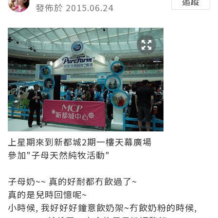
追蹤
發佈於 2015.06.24
上星期來到新都城
2
期一樓天幕廣場
參加"子母天然純牧活動"
子母奶~~ 真的好耐都冇飲過了~
真的是兒時回憶呢~
小時候, 我好好好鐘意飲奶架~冇飲奶粉的時候,