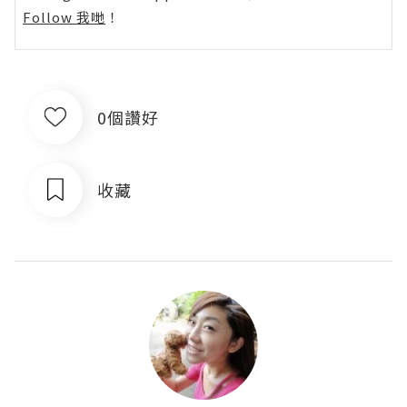
Follow 我哋
！
0個讚好
收藏