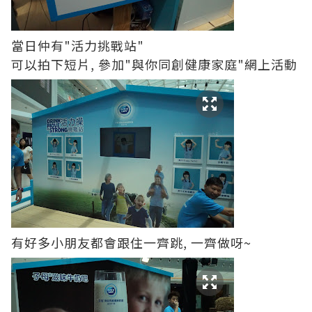
當日仲有"活力挑戰站"
可以拍下短片, 參加"與你同創健康家庭"網上活動
有好多小朋友都會跟住一齊跳, 一齊做呀~