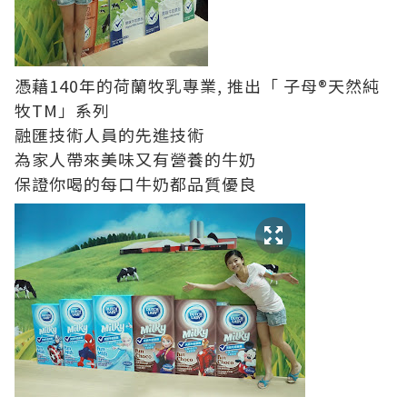
憑藉
140
年的荷蘭牧乳專業, 推出「
子母
®
天然純
牧
TM
」系列
融匯技術人員的先進技術
為家人帶來美味又有營養的牛奶
保證你喝的每口牛奶都品質優良