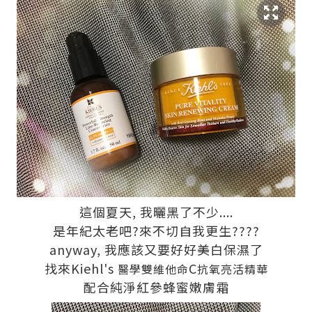
這個夏天, 我曬黑了不少....
是年紀太老吧?來不切自我更生????
anyway, 我應該又要好好美白保濕了
找來Kiehl's
C
醫學雙維他命
抗氧亮活精華
配合純淨紅參蜂蜜嫩膚霜