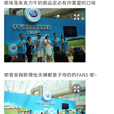
原味及朱克力牛奶飲品定必有你喜愛的口味
郭晉安與歐倩怡夫婦都是子母奶的FANS 呢~