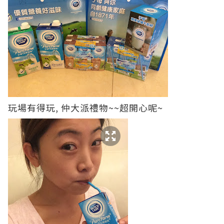
玩場有得玩, 仲大派禮物~~超開心呢~