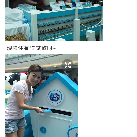
現場仲有得試飲呀~