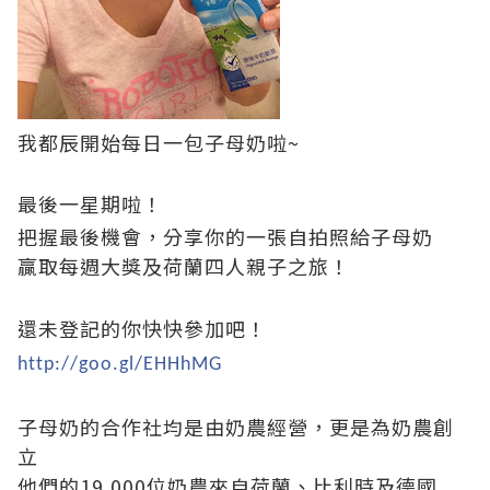
我都辰開始每日一包子母奶啦~
最後一星期啦！
把握最後機會，
分享你的一張自拍照給子母奶
贏取每週大獎及荷蘭四人親子之旅！
還未登記的你快快參加吧！
http://goo.gl/EHHhMG
子母奶
的合作社均是由奶農經營，更是為奶農創
立
他們的
19,000
位奶農來自荷蘭、比利時及德國