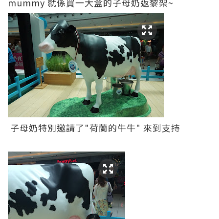
mummy 就係買一大盒的子母奶返黎架~
子母奶特別邀請了"荷蘭的牛牛" 來到支持