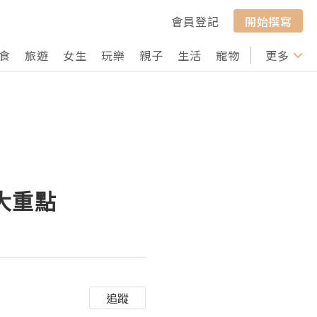
會員登記
開始撰寫
食
旅遊
女生
玩樂
親子
生活
寵物
行山
更多
打卡
大重點
追蹤