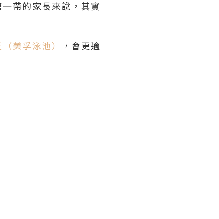
塘一帶的家長來說，其實
班（美孚泳池）
，會更適
）