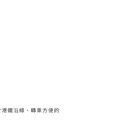
）
於港鐵沿線、轉車方便的