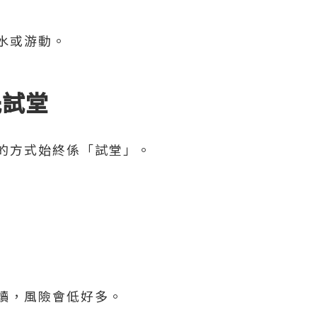
水或游動。
先試堂
的方式始終係「試堂」。
讀，風險會低好多。