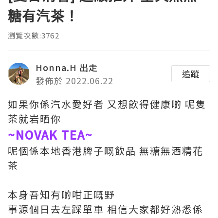
糖有汽茶！
瀏覽次數:3762
Honna.H 出走
追蹤
發佈於 2022.06.22
如果你係汽水愛好者 又想飲得健康啲 呢隻
茶就岩晒你
~NOVAK TEA~
呢個係本地香港牌子嘅飲品 無糖無酒精花
茶
本身吾知有啲咁正嘅野
事源個日去左踩單車 相信大家都好熟悉係