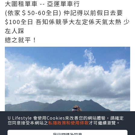
大圍租單車 -- 亞運單車行
(依家＄50-60全日) 仲記得以前假日去要
$100全日 吾知係競爭大左定係天氣太熱 少
左人踩
總之就平！
U Lifestyle 會使用Cookies來改善您的網站體驗，請確定
您同意接受本網站之
私隱政策和使用條款
才可繼續瀏覽。
我已閱讀及同意