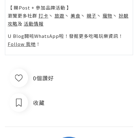
【 睇Post + 參加品牌活動 】
瀏覽更多社群
打卡
丶
旅遊
丶
美食
丶
親子
丶
寵物
丶
扮靚
攻略
及
活動情報
U Blog開咗WhatsApp啦！發掘更多吃喝玩樂資訊！
Follow 我哋
！
0個讚好
收藏