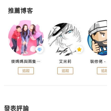
推薦博客
點滴
儍媽媽與兩隻小魔怪之家
艾米莉
追蹤
追蹤
追蹤
發表評論