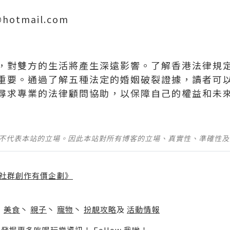
@hotmail.com
，對雙方的生活將產生深遠影響。了解香港法律規
重要。通過了解五種法定的婚姻破裂證據，讀者可
尋求專業的法律顧問協助，以保障自己的權益和未
並不代表本站的立場。因此本站對所有博客的立場、真實性、準確性
社群創作有價企劃》
】
丶
美食
丶
親子
丶
寵物
丶
扮靚攻略
及
活動情報
p啦！發掘更多吃喝玩樂資訊！
Follow 我哋
！