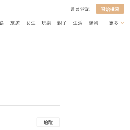
會員登記
開始撰寫
食
旅遊
女生
玩樂
親子
生活
寵物
行山
更多
打卡
追蹤