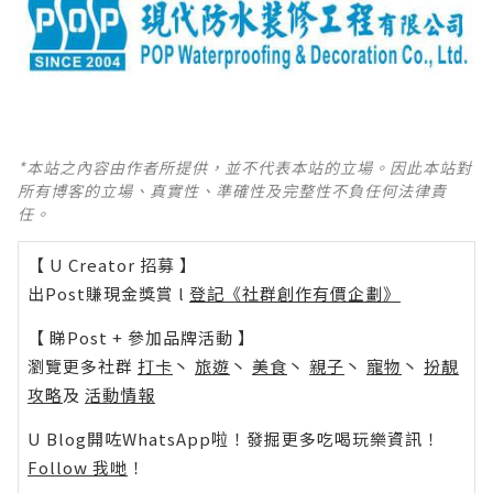
*本站之內容由作者所提供，並不代表本站的立場。因此本站對
所有博客的立場、真實性、準確性及完整性不負任何法律責
任。
【 U Creator 招募 】
出Post賺現金獎賞 l
登記《社群創作有價企劃》
【 睇Post + 參加品牌活動 】
瀏覽更多社群
打卡
丶
旅遊
丶
美食
丶
親子
丶
寵物
丶
扮靚
攻略
及
活動情報
U Blog開咗WhatsApp啦！發掘更多吃喝玩樂資訊！
Follow 我哋
！