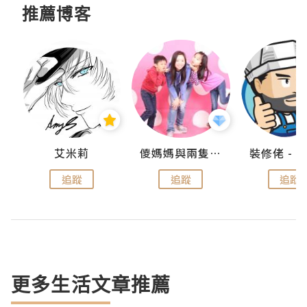
推薦博客
點滴
艾米莉
儍媽媽與兩隻小魔怪之家
追蹤
追蹤
追蹤
更多生活文章推薦