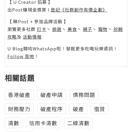
【 U Creator 招募 】
出Post賺現金獎賞 l
登記《社群創作有價企劃》
【 睇Post + 參加品牌活動 】
瀏覽更多社群
打卡
丶
旅遊
丶
美食
丶
親子
丶
寵物
丶
扮靚
攻略
及
活動情報
U Blog開咗WhatsApp啦！發掘更多吃喝玩樂資訊！
Follow 我哋
！
相關話題
香港破產
破產申請
債務問題
財務壓力
破產程序
破產
借貸
清數
信用卡清數
二線清數