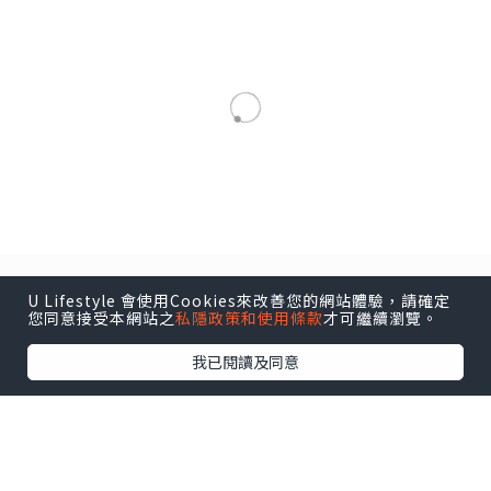
女生
香港快速離婚：加快離婚程序的
法律途徑
U Lifestyle 會使用Cookies來改善您的網站體驗，請確定
您同意接受本網站之
私隱政策和使用條款
才可繼續瀏覽。
瀏覽次數:711
我已閱讀及同意
HONGKONGPOWER
追蹤
發佈於 2025.02.25