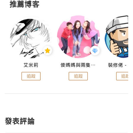
推薦博客
點滴
艾米莉
儍媽媽與兩隻小魔怪之家
追蹤
追蹤
追蹤
發表評論