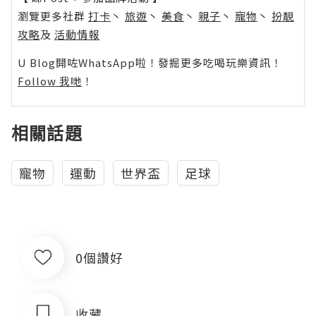
瀏覽更多社群
打卡
丶
旅遊
丶
美食
丶
親子
丶
寵物
丶
扮靚
攻略
及
活動情報
U Blog開咗WhatsApp啦！發掘更多吃喝玩樂資訊！
Follow 我哋
！
相關話題
寵物
運動
世界盃
足球
0個讚好
收藏