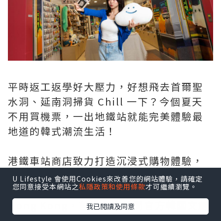
平時返工返學好大壓力，好想飛去首爾聖
水洞、延南洞掃貨 Chill 一下？今個夏天
不用買機票，一出地鐵站就能完美體驗最
地道的韓式潮流生活！
港鐵車站商店致力打造沉浸式購物體驗，
將港鐵尖東站一舉化身成「小首爾」創意
U Lifestyle 會使用Cookies來改善您的網站體驗，請確定
您同意接受本網站之
私隱政策和使用條款
才可繼續瀏覽。
基地！ MTR Shops 強勢聯乘 KOTRA
Hong Kong，首推全港首間官方韓國文創
我已閱讀及同意
選物店「K-Station」，由即日起至8月31