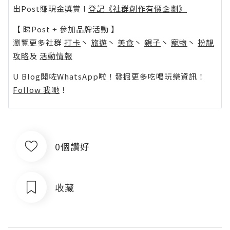
出Post賺現金獎賞 l
登記《社群創作有價企劃》
【 睇Post + 參加品牌活動 】
瀏覽更多社群
打卡
丶
旅遊
丶
美食
丶
親子
丶
寵物
丶
扮靚
攻略
及
活動情報
U Blog開咗WhatsApp啦！發掘更多吃喝玩樂資訊！
Follow 我哋
！
0個讚好
收藏