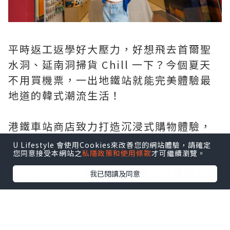
平時返工返學好大壓力，好想飛去首爾聖
水洞、延南洞掃貨 Chill 一下？今個夏天
不用買機票，一出地鐵站就能完美體驗最
地道的韓式潮流生活！
港鐵車站商店致力打造沉浸式購物體驗，
將港鐵尖東站一舉化身成「小首爾」創意
U Lifestyle 會使用Cookies來改善您的網站體驗，請確定
您同意接受本網站之
私隱政策和使用條款
才可繼續瀏覽。
基地！ MTR Shops 強勢聯乘 KOTRA
Hong Kong，首推全港首間官方韓國文創
我已閱讀及同意
選物店「K-Station」，由即日起至8月31
日期間限定登場！