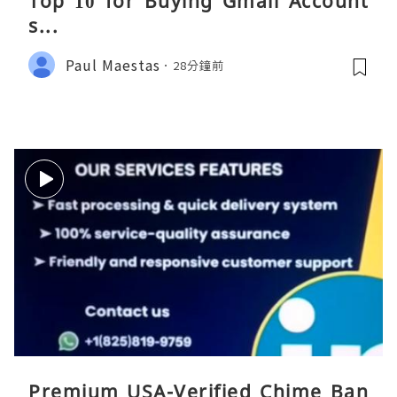
Top 10 for Buying Gmail Account
s...
Paul Maestas
28分鐘前
Premium USA-Verified Chime Ban