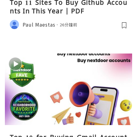
Top 11 Sites To Buy Github Accou
nts In This Year | PDF
Paul Maestas
26分鐘前