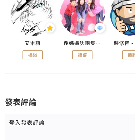
點滴
艾米莉
儍媽媽與兩隻小魔怪之家
追蹤
追蹤
追蹤
發表評論
登入
發表評論