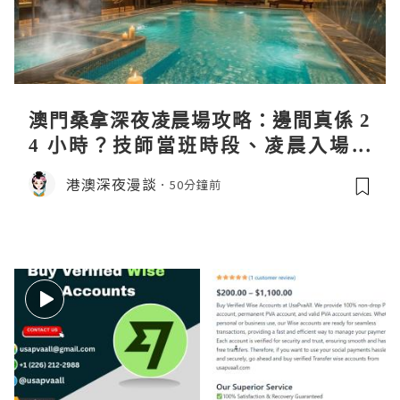
澳門桑拿深夜凌晨場攻略：邊間真係 2
4 小時？技師當班時段、凌晨入場流
程、過夜安排一次過講清
港澳深夜漫談
50分鐘前