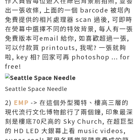
作人員替每位遊人在綠色背景前拍照, 並發
出一張收條, 上面的一個 barcode 被塔內
免費提供的相片處理器 scan 過後, 可即時
在熒幕中選擇不同的特效背景, 每人有一張
免費版本可email 給你, 如喜歡超過一張,
可以付款買 printouts, 我呢? 一張就夠
啦, key 相? 回家可再 photoshop ... for
free!
Seattle Space Needle
2)
EMP
-> 在這個外型獨特、樓高三層的
現代流行文化博物館行了兩個鐘, 印象最深
刻是樓底70尺高的 Sky Church, 在超巨型
的 HD LED 大銀幕上看 music videos,
super cool! 那用各種樂器隨意疊成的龍