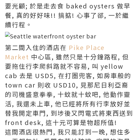
要光顧; 於是走去食 baked oysters 做早
餐, 真的好好味!! 搞掂! 心事了郤, 一於繼
續行程。
第二間入住的酒店在
Pike Place
Market
中心區, 雖然只是十分鐘路程, 但
要拖住行李爬斜路就不容易, 叫 yellow
cab 去是 USD5, 在打圏兜客, 如房車般的
town car 則收 USD10, 見那尼日利亞裔
的司機盛意拳拳, 十蚊就十蚊吧, 他動作靈
活, 我還未上車, 他已經將所有行李放好並
替我開定車門, 到埗後又閃電式將東西送到
front desk, 這十元可算是物超所值!
這間酒店很熱門, 我只能訂到一晚, 想住多