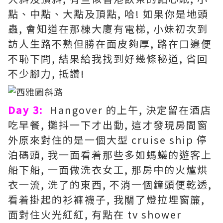
點、中點、大點及頂點, 哈! 如果你是地頭
蟲, 會知道在那棟大廈有電梯, 小妹初次到
訪人生路不熟但勝在面皮夠厚, 路在口邊便
不恥下問, 結果給我找到好幾條秘道, 省回
不少腳力, 抵讚!
Day 3:
Hangover 的上午, 決定留在酒店
吃早餐, 攤抖一下才出動, 這才發現房間窗
外原來對住的是一個大型 cruise ship 停
泊碼頭, 我一面看着那些多如螞蟻的遊客上
船下船, 一面做洗衣女工, 那房中的火爐烘
衣一流, 洗了的東西, 不消一個鐘頭便乾透,
看着掛起的衫褲襪子, 我關了燈拉埋窗簾,
面對住火光紅紅, 有點在 tv shower