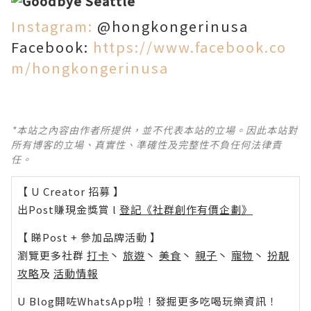
Instagram:
@hongkongerinusa
Facebook:
https://www.facebook.co
m/hongkongerinusa
*本站之內容由作者所提供，並不代表本站的立場。因此本站對
所有博客的立場、真實性、準確性及完整性不負任何法律責
任。
【 U Creator 招募 】
出Post賺現金獎賞 l
登記《社群創作有價企劃》
【 睇Post + 參加品牌活動 】
瀏覽更多社群
打卡
丶
旅遊
丶
美食
丶
親子
丶
寵物
丶
扮靚
攻略
及
活動情報
U Blog開咗WhatsApp啦！發掘更多吃喝玩樂資訊！