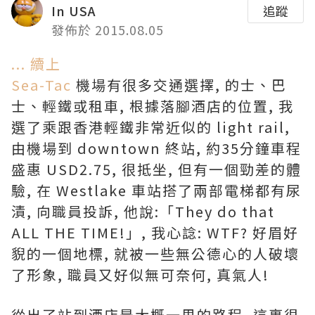
In USA
追蹤
發佈於 2015.08.05
... 續上
Sea-Tac
機場有很多交通選擇, 的士、巴
士、輕鐵或租車, 根據落腳酒店的位置, 我
選了乘跟香港輕鐵非常近似的 light rail,
由機場到 downtown 終站, 約35分鐘車程
盛惠 USD2.75, 很抵坐, 但有一個勁差的體
驗, 在 Westlake 車站搭了兩部電梯都有尿
漬, 向職員投訴, 他說:「They do that
ALL THE TIME!」, 我心諗: WTF? 好眉好
貎的一個地標, 就被一些無公德心的人破壞
了形象, 職員又好似無可奈何, 真氣人!
從出了站到酒店是大概一里的路程, 這裏很