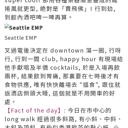
捲風就更型, 絶對是「賣飛佛」! 行到攰,
到館內酒吧啤一啤再算。
Seattle EMP
叉過電後決定在 downtown 蕩一圈, 行呀
行, 行到一間 club, happy hour 有現場結
他手獻唱及半價 cocktails, 於是入場再飲
兩杯, 結果飲到胃痛, 那裏要在七時後才有
食物供應, 唯有快快離場去 "搵食", 跟住就
返酒店倒頭大睡, 這個就是不用開車的好
處。
【Fact of the day】:
今日在市中心的
long walk 經過很多斜路, 有小斜、中斜、
大斜及頂斜, 有些似香港飲茶的點心紙, 小