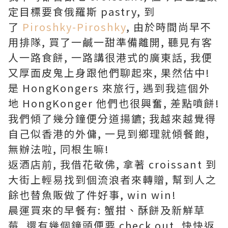
定目標要食俄羅斯 pastry, 到
了
Piroshky-Piroshky
, 由於時間尚早不
用排隊, 買了一鹹一甜準備離開, 聽見有客
人一路食餅, 一路講很港式的廣東話, 我便
又厚面皮鬼上身跟他們聊起來, 果然估中!
是 HongKongers 來旅行, 遇到我這個外
地 HongKonger 他們也很興奮, 差點噴餅!
我們傾了幾分鐘便分道揚鑣; 我越來越覺得
自己似香港的外傭, 一見到鄉理就傾餐飽,
無辦法啦, 同根生嘛!
返酒店前, 我借花敬佛, 拿著 croissant 到
大街上輕易找到個流浪者來轉贈, 幫到人之
餘也替魚販做了件好事, win win!
晨運買來的早餐有: 蟹拑、酥餅及新觧草
莓, 還有幾個鐘頭便要 check out, 快快返