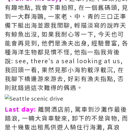
有趣地點, 我會下車拍照, 在一個舊碼頭, 見
到一大群海鷗, 一家老、中、青的三口正準
備下艇出海並跟我閒聊, 輕描淡寫的說昨天
有鯨魚出沒, 如果我耐心等一下, 今天也可
能會再見到, 他們是漁夫出身, 經驗豐富, 各
種海洋生物都見慣不怪, 他指一指我背後
說: see, there's a seal looking at us,
我回頭一看, 果然見那小海豹載浮載沉, 在
我腳下橋邊游來游去, 好彩有漁夫指點, 否
則就錯過這次難得的偶遇。
Last day:
離開酒店前, 駕車到沙灘作最後
踏浪, 一輛大貨車駛來, 卸下的不是貨物, 而
是十幾隻出租馬供遊人騎住行海灘, 真浪