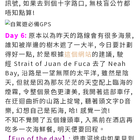
訊號, 如果去到個十字路口, 無枝盲公竹都
唔知點算!
Day 6:
原本以為昨天的路線會有很多海景,
誰知被岸邊的樹木遮了一大半, 今日要計劃
得好一點, 於是根據
這個網站
的建議, 駛
經 Strait of Juan de Fuca 去了 Neah
Bay, 沿路是一望無際的太平洋, 雖然是陰
天, 但就是因為那灰茫茫的天空配上臨海的
煙霧, 令整個景色更淒美, 我開著這部車仔,
在迂迴曲折的山路上掟彎, 聽著頭文字D音
樂, 幻想自己是拓海, 哈! 感覺一流!
不知不覺開了五個鐘頭車, 入黑前在酒店再
吃多一次海鮮餐, 明天便要回程。
【Fun of the day】:
遊車河途中如果見到