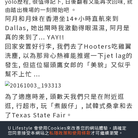
yolo歷程, 很值得記下, 日後翻看又能再次回味, 就
由踏出機場的一刻開始吧 。
阿月和月妹在香港坐14+小時直航來到
Dallas, 她出閘時我激動得眼濕濕, 阿月是
真的來到了... YAY!!
回家安置好行李, 我們去了Hooters吃雞翼
洗塵, 以為那背心熱褲能推遲一下jet lag的
發生, 但這位貓頭鷹女郎的「美貌」又似乎
幫不上忙 ...
為了適應時差, 頭數天我們只是在附近逛
逛, 行超市, 玩「煮飯仔」, 試韓式桑拿和去
了Texas State Fair。
U Lifestyle 會使用Cookies來改善您的網站體驗，請確定
您同意接受本網站之
私隱政策和使用條款
才可繼續瀏覽。