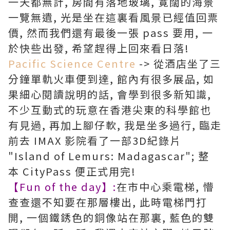
一天都無計, 房間有落地玻璃, 寛闊的海景
一覽無遺, 光是坐在這裏看風景已經值回票
價, 然而我們還有最後一張 pass 要用, 一
於快些出發, 希望趕得上回來看日落!
Pacific Science Centre
-> 從酒店坐了三
分鐘單軌火車便到達, 館內有很多展品, 如
果細心閱讀說明的話, 會學到很多新知識,
不少互動式的玩意在香港尖東的科學館也
有見過, 再加上腳仔軟, 我是坐多過行, 臨走
前去 IMAX 影院看了一部3D紀錄片
"Island of Lemurs: Madagascar"; 整
本 CityPass 便正式用完!
【Fun of the day】:
在市中心乘電梯, 懵
查查還不知要在那層樓出, 此時電梯門打
開, 一個鐵銹色的銅像站在那裏, 藍色的雙