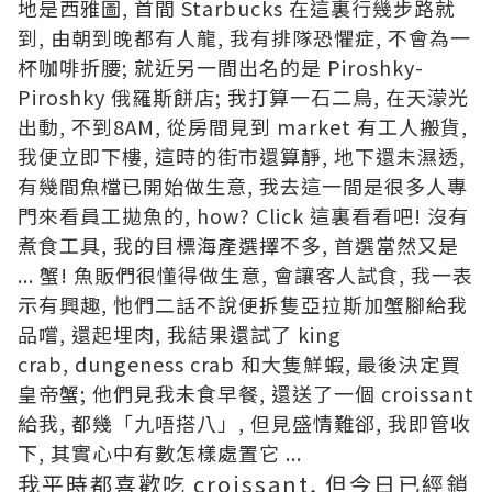
地是西雅圖, 首間 Starbucks 在這裏行幾步路就
到, 由朝到晚都有人龍, 我有排隊恐懼症, 不會為一
杯咖啡折腰; 就近另一間出名的是
Piroshky-
Piroshky
俄羅斯餅店; 我打算一石二鳥, 在天濛光
出動, 不到8AM, 從房間見到 market 有工人搬貨,
我便立即下樓, 這時的街市還算靜, 地下還未濕透,
有幾間魚檔已開始做生意, 我去這一間是很多人專
門來看員工拋魚的, how?
Click 這裏
看看吧! 沒有
煮食工具, 我的目標海產選擇不多, 首選當然又是
... 蟹! 魚販們很懂得做生意, 會讓客人試食, 我一表
示有興趣, 忚們二話不說便拆隻亞拉斯加蟹腳給我
品嚐, 還起埋肉, 我結果還試了 king
crab, dungeness crab 和大隻鮮蝦, 最後決定買
皇帝蟹; 他們見我未食早餐, 還送了一個 croissant
給我, 都幾「九唔搭八」, 但見盛情難郤, 我即管收
下, 其實心中有數怎樣處置它 ...
我平時都喜歡吃 croissant, 但今日已經鎖