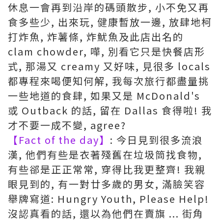
休息一會再到沿岸的碼頭散步, 小不免又再
食多些少, 出來玩, 健康暫放一邊, 放肆地柯
打炸魚, 炸薯條, 炸魷魚及此店出名的
clam chowder, 嘩, 別看它只是快餐店形
式, 那湯又 creamy 又好味, 見很多 locals
都專程來喝便知何解, 我每次旅行都盡量挑
一些地道的食肆, 如果又是 McDonald's
或 Outback 的話, 留在 Dallas 食得啦! 我
才不要一成不變, agree?
【Fact of the day】
: 今日見到很多流浪
漢, 他們有些是衣著殘舊在垃圾筒找食物,
有些郤是正正常常, 穿得比我更整齊! 我親
眼見到的, 有一對廿多歲的男女, 滿臉笑容
舉牌寫道: Hungry Youth, Please Help!
沒認真看的話, 還以為他們在賣旗 ... 街角