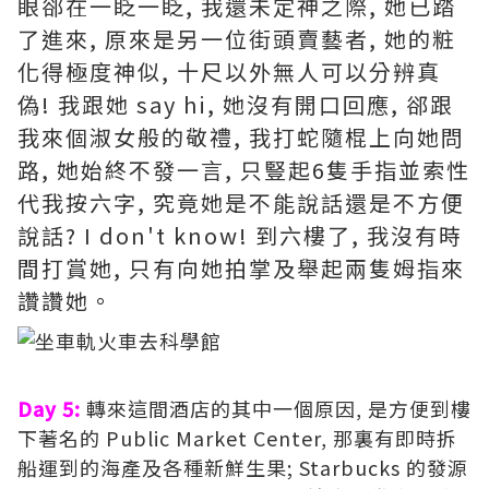
眼郤在一眨一眨, 我還未定神之際, 她已踏
了進來, 原來是另一位街頭賣藝者, 她的粧
化得極度神似, 十尺以外無人可以分辨真
偽! 我跟她 say hi, 她沒有開口回應, 郤跟
我來個淑女般的敬禮, 我打蛇隨棍上向她問
路, 她始終不發一言, 只豎起6隻手指並索性
代我按六字, 究竟她是不能說話還是不方便
說話? I don't know! 到六樓了, 我沒有時
間打賞她, 只有向她拍掌及舉起兩隻姆指來
讚讚她。
Day 5:
轉來這間酒店的其中一個原因, 是方便到樓
下著名的
Public Market Center
, 那裏有即時拆
船運到的海產及各種新鮮生果; Starbucks 的發源