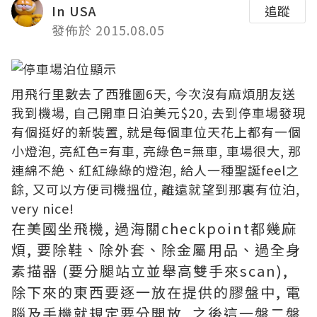
In USA
追蹤
發佈於 2015.08.05
用飛行里數去了西雅圖6天, 今次沒有麻煩朋友送
我到機場, 自己開車日泊美元$20, 去到停車場發現
有個挺好的新裝置, 就是每個車位天花上都有一個
小燈泡, 亮紅色=有車, 亮綠色=無車, 車場很大, 那
連綿不絶、紅紅綠綠的燈泡, 給人一種聖誕feel之
餘, 又可以方便司機搵位, 離遠就望到那裏有位泊,
very nice!
在美國坐飛機, 過海關checkpoint都幾麻
煩, 要除鞋、除外套、除金屬用品、過全身
素描器 (要分腿站立並舉高雙手來scan),
除下來的東西要逐一放在提供的膠盤中, 電
腦及手機就規定要分開放, 之後這一盤二盤