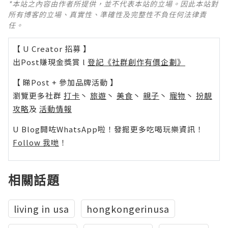
*本站之內容由作者所提供，並不代表本站的立場。因此本站對
所有博客的立場、真實性、準確性及完整性不負任何法律責
任。
【 U Creator 招募 】
出Post賺現金獎賞 l
登記《社群創作有價企劃》
【 睇Post + 參加品牌活動 】
瀏覽更多社群
打卡
丶
旅遊
丶
美食
丶
親子
丶
寵物
丶
扮靚
攻略
及
活動情報
U Blog開咗WhatsApp啦！發掘更多吃喝玩樂資訊！
Follow 我哋
！
相關話題
living in usa
hongkongerinusa