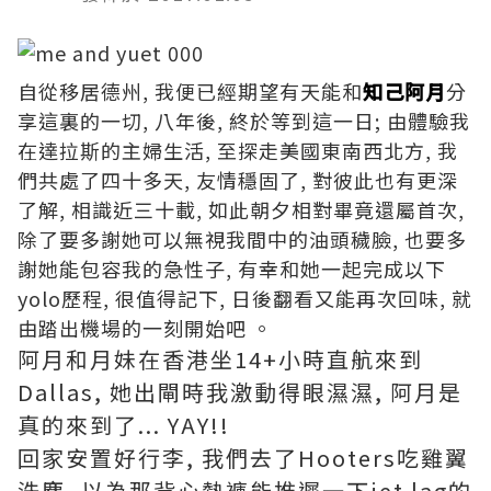
自從移居德州, 我便已經期望有天能和
知己阿月
分
享這裏的一切, 八年後, 終於等到這一日; 由體驗我
在達拉斯的主婦生活, 至探走美國東南西北方, 我
們共處了四十多天, 友情穩固了, 對彼此也有更深
了解, 相識近三十載, 如此朝夕相對畢竟還屬首次,
除了要多謝她可以無視我間中的油頭穢臉, 也要多
謝她能包容我的急性子, 有幸和她一起完成以下
yolo歷程, 很值得記下, 日後翻看又能再次回味, 就
由踏出機場的一刻開始吧 。
阿月和月妹在香港坐14+小時直航來到
Dallas, 她出閘時我激動得眼濕濕, 阿月是
真的來到了... YAY!!
回家安置好行李, 我們去了Hooters吃雞翼
洗塵, 以為那背心熱褲能推遲一下jet lag的