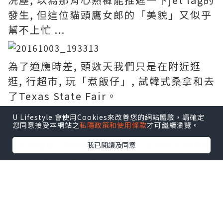
發生, 但這位貓頭鷹女郎的「美貌」又似乎
幫不上忙 ...
為了適應時差, 頭數天我們只是在附近逛
逛, 行超市, 玩「煮飯仔」, 試韓式桑拿和去
了Texas State Fair。
U Lifestyle 會使用Cookies來改善您的網站體驗，請確定
您同意接受本網站之
私隱政策和使用條款
才可繼續瀏覽。
至充電過後, 開始計劃road trip, 這是阿月的首個
我已閱讀及同意
自駕遊, 為怕她坐到屁股痛, 要細心安排, 就先向東
開三小時來小試牛刀吧! 以下是我們這一個多月來
的路線圖, 由第一天開三小時到最後一天開了八小
時, 是否有很大進步?