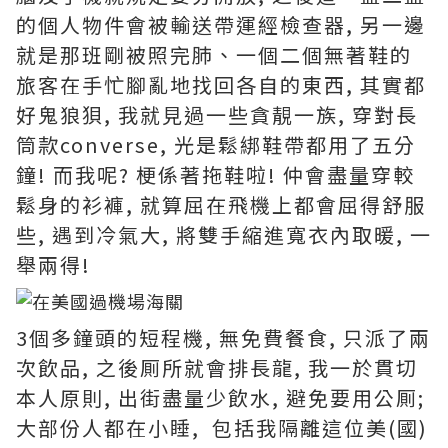
的個人物件會被輸送帶運經檢查器, 另一邊
就是那班剛被照完肺、一個二個無著鞋的
旅客在手忙腳亂地找回各自的東西, 其實都
好鬼狼狽, 我就見過一些貪靚一族, 穿對長
筒款converse, 光是鬆綁鞋帶都用了五分
鐘! 而我呢? 梗係著拖鞋啦! 仲會盡量穿較
鬆身的衫褲, 就算屈在飛機上都會屈得舒服
些, 遇到冷氣大, 將雙手縮進寬衣內取暖, 一
舉兩得!
3個多鐘頭的短程機, 無免費餐食, 只派了兩
次飲品, 之後厠所就會排長龍, 我一於貫切
本人原則, 出街盡量少飲水, 避免要用公厠;
大部份人都在小睡, 包括我隔離這位美(國)