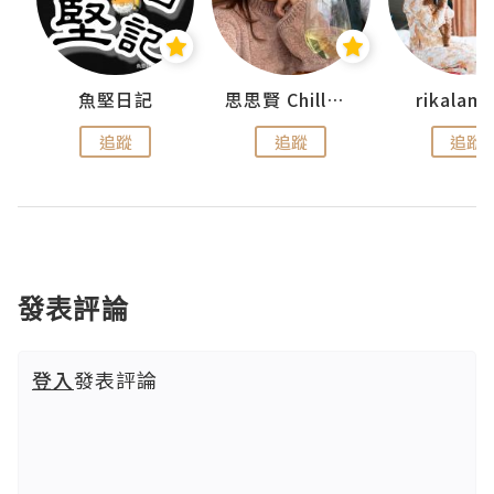
urnal
魚堅日記
思思賢 ChillMyBabe
rikala
追蹤
追蹤
追蹤
發表評論
登入
發表評論