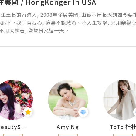
國 / HongKonger In USA
生土長的香港人, 2008年移居美國; 由從木屋長大到如今要
起下。我手寫我心, 這裏不談政治、不人生攻擊, 只用樂觀心
事不用太執著, 聳聳肩又過一天。
BeautySearch
Amy Ng
ToTo 杜