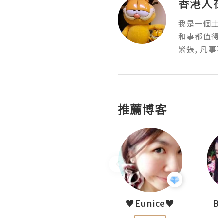
香港人在美
我是一個土
和事都值得
緊張, 凡
推薦博客
LoveCath 夏沫
♥Eunice♥