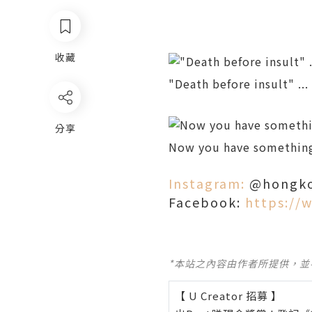
收藏
"Death before insult" ... 
分享
Now you have something 
Instagram:
@hongko
Facebook:
https://
*本站之內容由作者所提供，
【 U Creator 招募 】