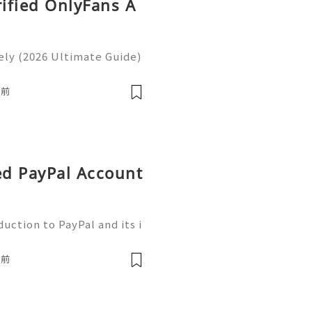
rified OnlyFans A
ly (2026 Ultimate Guide)
ntinue to shape how peopl
ions, and participate in
時前
ied PayPal Account
uction to PayPal and its i
he bustling realm of onlin
 a trusted ally. This platf
時前