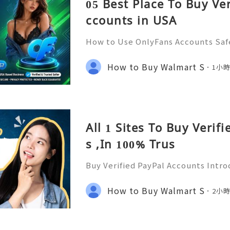
05 Best Place To Buy Ve
ccounts in USA
How to Use OnlyFans Accounts Safe
Introduction Digital platforms co
e access content, manage subscript
How to Buy Walmart S
1小
online communities. OnlyF
All 1 Sites To Buy Verif
s ,In 100% Trus
Buy Verified PayPal Accounts Introd
mportance in the online world In t
e transactions, PayPal stands out as
How to Buy Walmart S
2小
orm has transfor