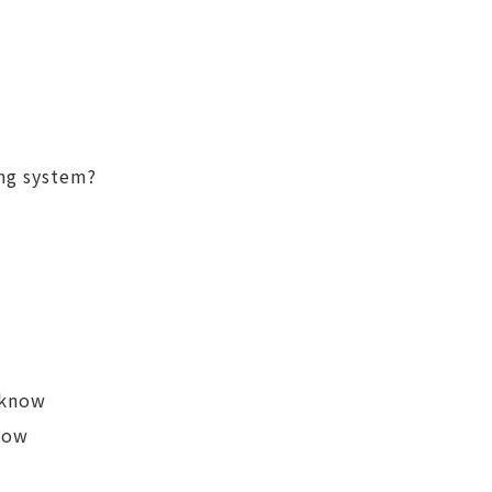
ing system?
now