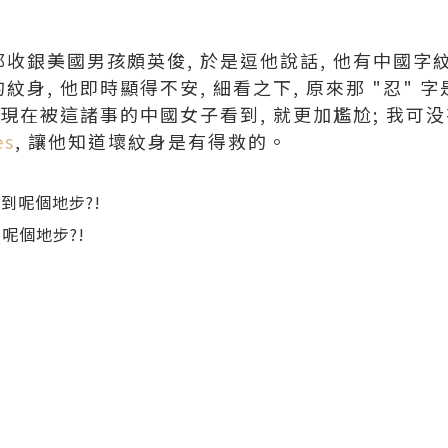
那收銀美國男孩頗英俊, 於是逗他說話, 他有中國字
紋身, 他即時顯得不安, 細看之下, 原來那 "忍" 
, 現在被這諸事的中國女子看到, 就更加尷尬; 我可
es
, 讓他知道壞紋身是有得救的。
 到呢個地步?!