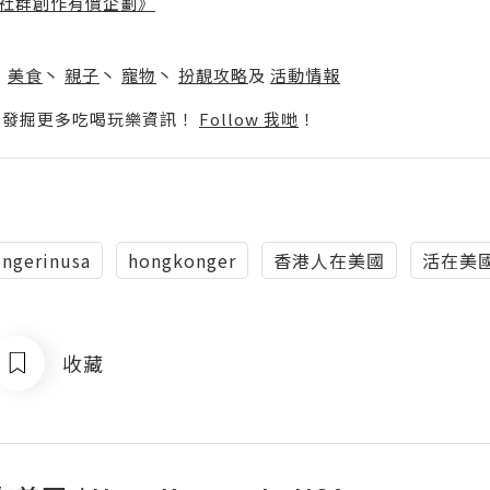
社群創作有價企劃》
】
丶
美食
丶
親子
丶
寵物
丶
扮靚攻略
及
活動情報
p啦！發掘更多吃喝玩樂資訊！
Follow 我哋
！
ngerinusa
hongkonger
香港人在美國
活在美
收藏