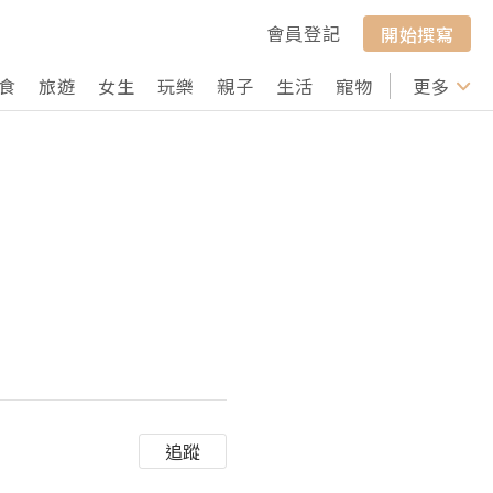
會員登記
開始撰寫
食
旅遊
女生
玩樂
親子
生活
寵物
行山
更多
打卡
追蹤