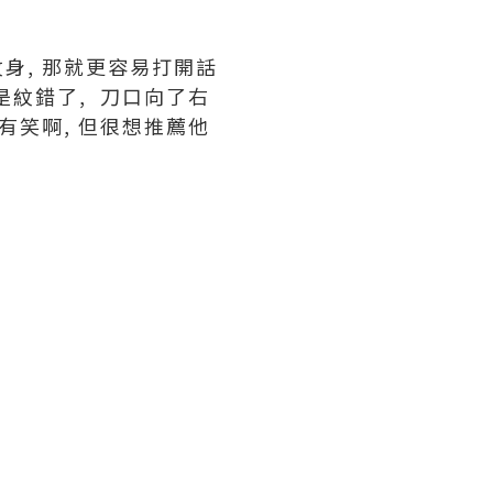
紋身, 那就更容易打開話
字是紋錯了, 刀口向了右
没有笑啊, 但很想推薦他