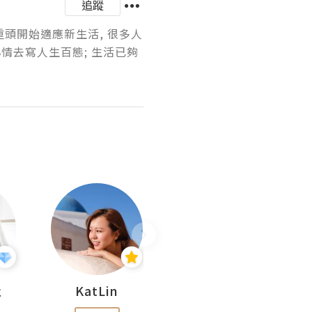
追蹤
重頭開始適應新生活, 很多人
情去寫人生百態; 生活已夠
杜
KatLin
Missmiki 米奇小姐