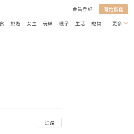
會員登記
開始撰寫
食
旅遊
女生
玩樂
親子
生活
寵物
行山
更多
打卡
追蹤