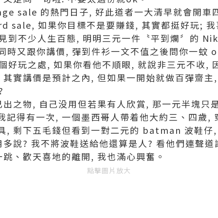
age sale 的熱門日子, 好此道者一大清早就會開
d sale, 如果你目標不是要賺錢, 其實都挺好玩; 我喜歡
你可以見到不少人生百態, 明明三元一件〝平到爛〞的 Nik
同時又跟你講價, 彈到件衫一文不值之後問你一蚊 o 唔 
 其中一個好玩之處, 如果你看他不順眼, 就說非三元不收
 其實講價是預計之內, 但如果一開始就做百彈齋主,
?
已出之物, 自己没用但若果有人欣賞, 那一元半塊只
我記得有一次, 一個墨西哥人帶着他大約三、四歲,
, 剩下五毛錢但看到一對二元的 batman 波鞋仔
用多說? 我不將波鞋送給他還算是人? 看他們連聲道
一跳、歡天喜地的離開, 我也滿心興奮。
點擊圖片放大