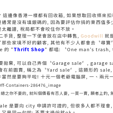
 這邊像香港一樣都有回收箱, 如果想取回收條來扣稅
但通常是沒有填銀碼的, 因為要評估你捐的東西值多
是太離譜, 稅局都不會咬住你不放。
二手貨, 整理一下便會放在店中轉售,
Goodwill
就是
了那些家境不好的顧客, 其他有不少人都會去〝尋寶
e 的 "
Thrift Shop
" 都唱: 〝One man's trash, 
, 可以自己弄個〝Garage sale〞, garage 
前園賣, 稱之為〝Yard sale〞, 這類形的 sa
件當然是要夠平啦! 十元一個老爺電腦屏, 一、兩元一
 總之你不要的, 就叫個價看有否人要, 一買一賣, 願者上釣, 
 sale 是要向 city 申請許可證的, 但很多人都不理
 又是同一句啦: 不要太過份就ok。