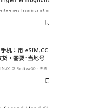
te eines Traurings ist m
tung. Sie ist eine persönl
, einen Namen, einen beso
手机：用 eSIM.CC
待收货。需要“当地号
、外卖、客户联
.CC 或 RedteaGO，无需
（明确提供通话短信套
信”（如打车、外卖、客户联
通话短信套餐）。长期多国移动办
Xesim，一次收货长期使用，
tps://esim.redteag