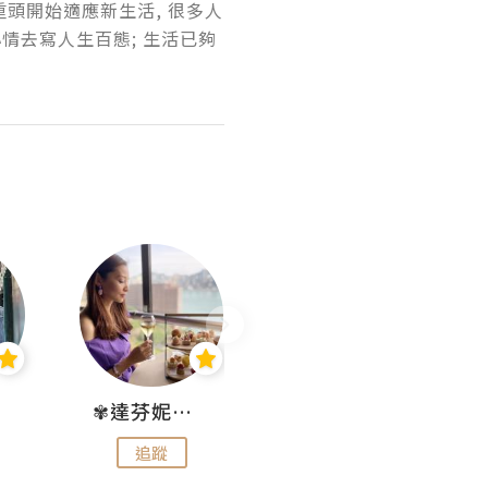
重頭開始適應新生活, 很多人
情去寫人生百態; 生活已夠
✾達芬妮•愛孩子•愛生活✾
wendysugar享受生活gogogo
追蹤
追蹤