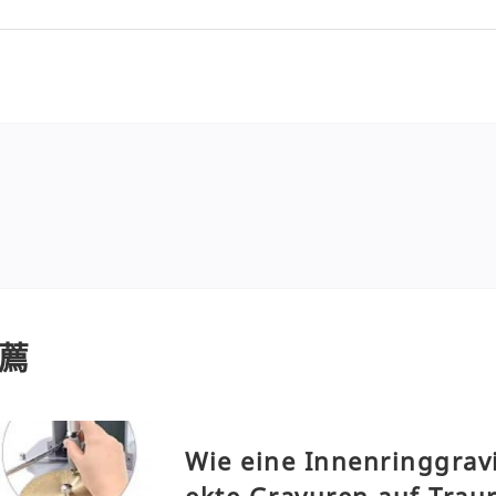
薦
Wie eine Innenringgrav
ekte Gravuren auf Trau