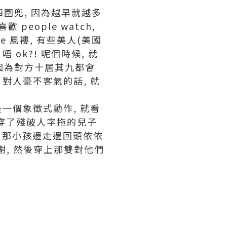
車四圍兜, 因為越早就越多
 people watch,
e 風褸, 有些美人(美國
ok?! 呢個時候, 就
, 因為對方十居其九都會
 對人豪不客氣的話, 就
是一個象徵式動作, 就看
 穿了殘破人字拖的兒子
, 那小孩邊走邊回頭依依
謝, 然後穿上那雙對他們