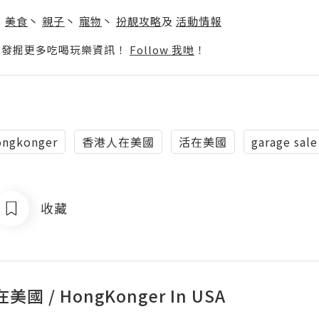
】
丶
美食
丶
親子
丶
寵物
丶
扮靚攻略
及
活動情報
p啦！發掘更多吃喝玩樂資訊！
Follow 我哋
！
ongkonger
香港人在美國
活在美國
garage sale
收藏
國 / HongKonger In USA