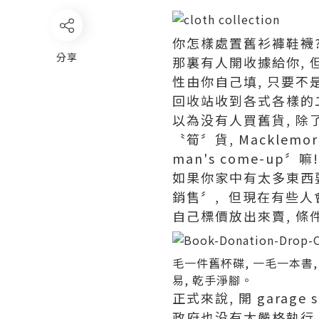
你怎樣處置舊衫褲鞋襪?
分享
那裏有人開收據給你, 
性由你自己填, 只要不
回收站收到各式各樣的
以為没有人買舊貨, 除
〝筍〞貨, Macklemor
man's come-up〞嘛!
如果你家中有太多東西要拋棄
銷售〞, 但現在有些人會在
自己標價放出來賣, 條
毛一件舊杯碟, 一毛一本書,
易, 乾手淨腳。
正式來說, 開 garage
政府也没有太嚴格執行,