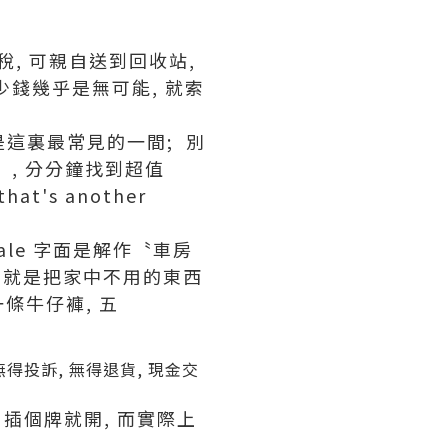
, 可親自送到回收站,
少錢幾乎是無可能, 就索
這裏最常見的一間; 別
〞, 分分鐘找到超值
that's another
sale 字面是解作〝車房
le, 就是把家中不用的東西
條牛仔褲, 五
無得投訴, 無得退貨, 現金交
會, 插個牌就開, 而實際上