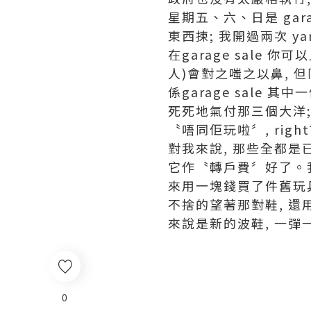
星期五、六、日是 gar
東西揀; 我開過兩次 yar
在garage sale 
人)會對之嗤之以鼻, 但
係garage sale
死死地氣付那三個大洋;
〝唔同佢玩啦〞, right
對我來說, 那些全都是
它作〝轉戶費〞好了。
來用一塊錢買了件舊玩具
不捨的望著那對鞋, 還
來說是新的波鞋, 一彈
0