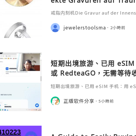
戒指内刻机Die Gravur auf der Innensei
ehr als nur eine technische Bearbei
iche Botschaft, die oft ein Datum
jewelerstoolsma
2小時前
nderen Satz oder ein Symb
短期出境旅游、已用 eSIM 
或 RedteaGO，无需等
码 + 通话短信”（如打车
短期出境旅游、已用 eSIM 手机：用 eSIM
络）：优先 RedteaGO
等待收货。需要“当地号码 + 通话短
络）：优先 RedteaGO（明确提供
正版软件分享
餐）。长
5小時前
公数字游民，或手机不支持 eSIM：用 
方便在不同国家切换号码与套餐 全球流量卡 ht
o.com/?c=q4apir8k