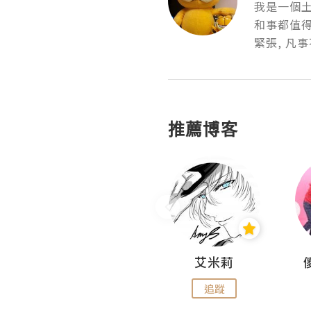
我是一個土
和事都值得
緊張, 凡
推薦博客
Hahakelly的生活點滴
艾米莉
追蹤
追蹤