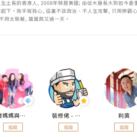
生土長的香港人, 2008年移居美國; 由從木屋長大到如今要
起下。我手寫我心, 這裏不談政治、不人生攻擊, 只用樂觀心
事不用太執著, 聳聳肩又過一天。
儍媽媽與兩隻小魔怪之家
裝修佬 - 香港一站式網上裝修平台
利奧
追蹤
追蹤
追蹤