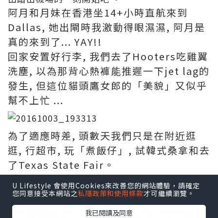
阿月和月妹在香港坐14+小時直航來到
Dallas, 她出閘時我激動得眼濕濕, 阿月是
真的來到了... YAY!!
回家安置好行李, 我們去了Hooters吃雞翼
洗塵, 以為那背心熱褲能推遲一下jet lag的
發生, 但這位貓頭鷹女郎的「美貌」又似乎
幫不上忙 ...
為了適應時差, 頭數天我們只是在附近逛
逛, 行超市, 玩「煮飯仔」, 試韓式桑拿和去
了Texas State Fair。
U Lifestyle 會使用Cookies來改善您的網站體驗，請確定
您同意接受本網站之
私隱政策和使用條款
才可繼續瀏覽。
至充電過後, 開始計劃road trip, 這是阿月的首個
我已閱讀及同意