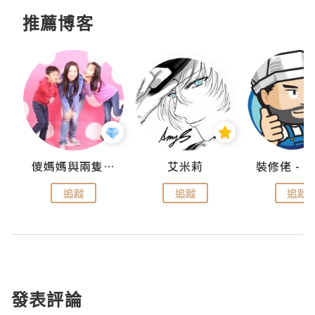
推薦博客
點滴
儍媽媽與兩隻小魔怪之家
艾米莉
追蹤
追蹤
追蹤
發表評論