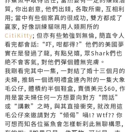
質, 你出創意, 他們出錢, 各取所需, 互相利
用; 當中有些個案真的很成功, 雙方都成了
贏家, 好像訓練貓咪用人類厠所的
CitiKitty
; 但亦有些勉強到無倫, 簡直令人
看完都會話:“吓, 咁都得?”他們的美國夢
實在是發過了龍, 有點兒嬉, 眾Shark們也
絶不會客氣, 對他們彈個體無完膚。
我剛看完其中一集, 一對結了婚十三個月的
夫婦, 推銷一個透明禮盒連內附的一隻大象
毛公仔, 體積約半個鞋盒, 賣價美元$60, 作
用是當夫婦任何一方想要向對方“問話”
或“講數”之時, 與其直接衝突, 就改用這
毛公仔來邀請對方“傾偈”喎!? Wtf?? 你
可想而知各位鯊魚會怎樣斬刹此無聊構思,