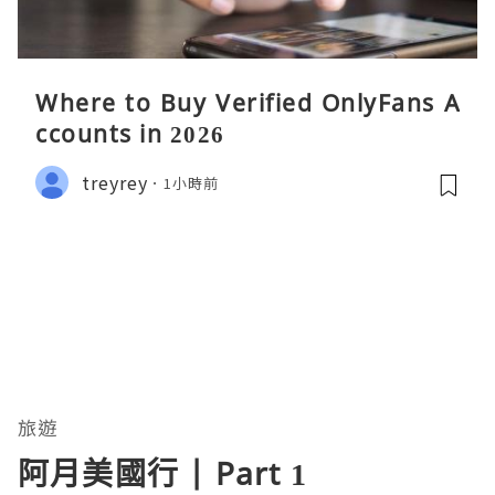
Where to Buy Verified OnlyFans A
ccounts in 2026
treyrey
1小時前
旅遊
阿月美國行 | Part 1