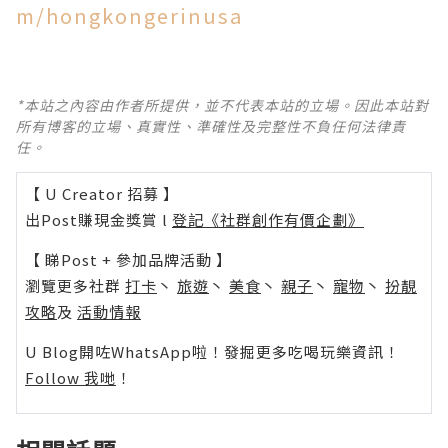
m/hongkongerinusa
*本站之內容由作者所提供，並不代表本站的立場。因此本站對
所有博客的立場、真實性、準確性及完整性不負任何法律責
任。
【 U Creator 招募 】
出Post賺現金獎賞 l
登記《社群創作有價企劃》
【 睇Post + 參加品牌活動 】
瀏覽更多社群
打卡
丶
旅遊
丶
美食
丶
親子
丶
寵物
丶
扮靚
攻略
及
活動情報
U Blog開咗WhatsApp啦！發掘更多吃喝玩樂資訊！
Follow 我哋
！