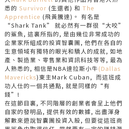
悉的
Survivor
(生還者) 和
The
Apprentice
(飛黃騰達)。 有名是
“Shark Tank” 就必然有一群很“大咬”
的鯊魚, 這裏所指的, 是由幾位非常成功的
企業家所組成的投資智囊團, 他們在各自的
生意領域有獨特的眼光和驕人的成就, 如地
產、製造業、零售業和資訊科技等等, 最為
人熟悉的, 相信是NBA達拉斯小牛
(Dallas
Mavericks
)東主Mark Cuban, 而這班成
功人仕的一個共通點, 就是同樣的“有
錢”!
在這節目裏, 不同階層的創業者會呈上他們
自家的發明品, 提供有效的數據, 出盡渾身
解數來遊說智囊團投資入股, 但要從這班商
界鯊魚中取得信任, 當然要有一定的賺錢潛