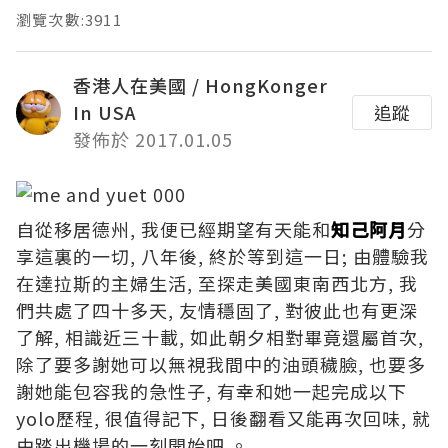
瀏覽次數:3911
香港人在美國 / HongKonger
In USA
追蹤
發佈於 2017.01.05
自從移居德州, 我便已經期望有天能和
知己阿月
分
享這裏的一切, 八年後, 終於等到這一日; 由體驗我
在達拉斯的主婦生活, 至探走美國東南西北方, 我
們共處了四十多天, 友情穩固了, 對彼此也有更深
了解, 相識近三十載, 如此朝夕相對畢竟還屬首次,
除了要多謝她可以無視我間中的油頭穢臉, 也要多
謝她能包容我的急性子, 有幸和她一起完成以下
yolo歷程, 很值得記下, 日後翻看又能再次回味, 就
由踏出機場的一刻開始吧 。