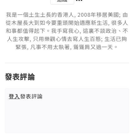
我是一個土生土長的香港人, 2008年移居美國; 由
從木屋長大到如今要重頭開始適應新生活, 很多人
和事都值得起下。我手寫我心, 這裏不談政治、不
人生攻擊, 只用樂觀心情去寫人生百態; 生活已夠
緊張, 凡事不用太執著, 聳聳肩又過一天。
發表評論
登入
發表評論