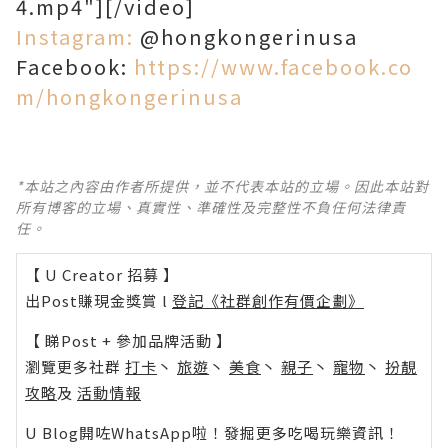
4.mp4"][/video]
Instagram:
@hongkongerinusa
Facebook:
https://www.facebook.co
m/hongkongerinusa
*本站之內容由作者所提供，並不代表本站的立場。因此本站對
所有博客的立場、真實性、準確性及完整性不負任何法律責
任。
【 U Creator 招募 】
出Post賺現金獎賞 l
登記《社群創作有價企劃》
【 睇Post + 參加品牌活動 】
瀏覽更多社群
打卡
丶
旅遊
丶
美食
丶
親子
丶
寵物
丶
扮靚
攻略
及
活動情報
U Blog開咗WhatsApp啦！發掘更多吃喝玩樂資訊！