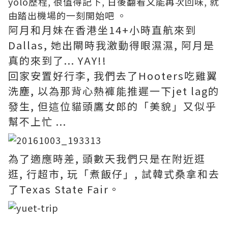
yolo歷程, 很值得記下, 日後翻看又能再次回味, 就
由踏出機場的一刻開始吧 。
阿月和月妹在香港坐14+小時直航來到
Dallas, 她出閘時我激動得眼濕濕, 阿月是
真的來到了... YAY!!
回家安置好行李, 我們去了Hooters吃雞翼
洗塵, 以為那背心熱褲能推遲一下jet lag的
發生, 但這位貓頭鷹女郎的「美貌」又似乎
幫不上忙 ...
為了適應時差, 頭數天我們只是在附近逛
逛, 行超市, 玩「煮飯仔」, 試韓式桑拿和去
了Texas State Fair。