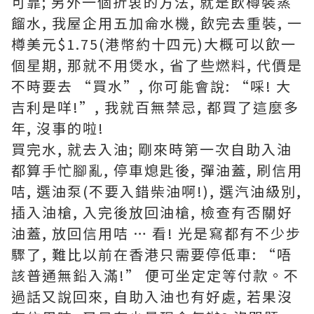
可靠; 另外一個折衷的方法, 就是飲樽裝蒸
餾水, 我屋企用五加侖水機, 飲完去重裝, 一
樽美元$1.75(港幣約十四元)大概可以飲一
個星期, 那就不用煲水, 省了些燃料, 代價是
不時要去 “買水”, 你可能會說: “啋! 大
吉利是咩!”, 我就百無禁忌, 都買了這麼多
年, 沒事的啦!
買完水, 就去入油; 剛來時第一次自助入油
都算手忙腳亂, 停車熄匙後, 彈油蓋, 刷信用
咭, 選油泵(不要入錯柴油啊!), 選汽油級別,
插入油槍, 入完後放回油槍, 檢查有否關好
油蓋, 放回信用咭 … 看! 光是寫都有不少步
驟了, 難比以前在香港只需要停低車: “唔
該普通無鉛入滿!” 便可坐定定等付款。不
過話又說回來, 自助入油也有好處, 若果沒