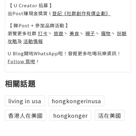
【 U Creator 招募 】
出Post賺現金獎賞 l
登記《社群創作有價企劃》
【 睇Post + 參加品牌活動 】
瀏覽更多社群
打卡
丶
旅遊
丶
美食
丶
親子
丶
寵物
丶
扮靚
攻略
及
活動情報
U Blog開咗WhatsApp啦！發掘更多吃喝玩樂資訊！
Follow 我哋
！
相關話題
living in usa
hongkongerinusa
香港人在美國
hongkonger
活在美國