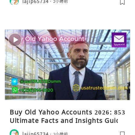
lajip65734
2小時前
Buy Old Yahoo Accounts 2026: 853
Ultimate Facts and Insights Guide
lajip65734
2小時前