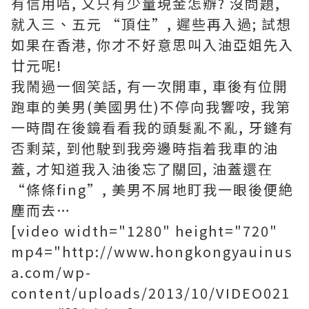
有信用咭, 又只有少量現金怎辦? 沒問題,
就入三、五元 “頂住”, 遲些再入過; 試想
如果在香港, 你才不好意思叫入油亞姐先入
廿元呢!
我鬧過一個笑話, 有一次開車, 車後有位開
跑車的美男(美國男仕)不停向我響咹, 我第
一時間在後鏡看看我的頭髮亂不亂, 牙鏠有
否剩菜, 到他駛到我旁邊時指着我車的油
蓋, 才知道我入油後忘了關回, 油蓋還在
“條條fing”, 美男不屑地盯我一眼後便絶
塵而去…
[video width="1280" height="720"
mp4="http://www.hongkongyauinus
a.com/wp-
content/uploads/2013/10/VIDEO021