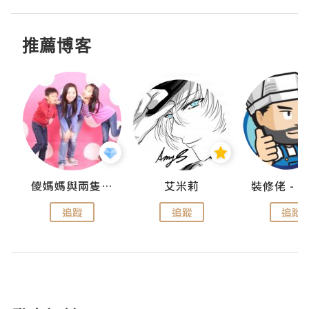
推薦博客
點滴
儍媽媽與兩隻小魔怪之家
艾米莉
追蹤
追蹤
追蹤