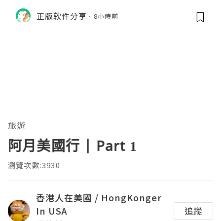
M的内存模型、垃圾回收机制和并发原
正版软件分享
8小時前
理。通过直观的可视化数据，它将抽象
的性能问题具象化为代码行号。对于一
名追求卓越的Java
旅遊
阿月美國行 | Part 1
瀏覽次數:3930
香港人在美國 / HongKonger
In USA
追蹤