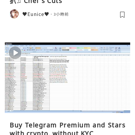
扒♫ Chef's Cuts
♥Eunice♥
3小時前
Buy Telegram Premium and Stars
with crypto, without KYC