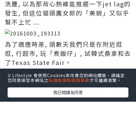
洗塵, 以為那背心熱褲能推遲一下jet lag的
發生, 但這位貓頭鷹女郎的「美貌」又似乎
幫不上忙 ...
為了適應時差, 頭數天我們只是在附近逛
逛, 行超市, 玩「煮飯仔」, 試韓式桑拿和去
了Texas State Fair。
U Lifestyle 會使用Cookies來改善您的網站體驗，請確定
您同意接受本網站之
私隱政策和使用條款
才可繼續瀏覽。
至充電過後, 開始計劃road trip, 這是阿月的首個
我已閱讀及同意
自駕遊, 為怕她坐到屁股痛, 要細心安排, 就先向東
開三小時來小試牛刀吧! 以下是我們這一個多月來
的路線圖, 由第一天開三小時到最後一天開了八小
時, 是否有很大進步?