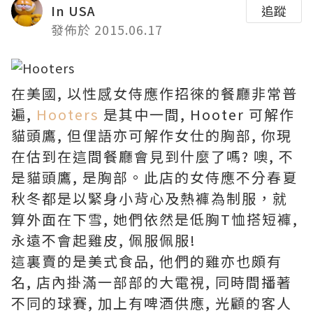
In USA
追蹤
發佈於 2015.06.17
在美國, 以性感女侍應作招徠的餐廳非常普
遍,
Hooters
是其中一間, Hooter 可解作
貓頭鷹, 但俚語亦可解作女仕的胸部, 你現
在估到在這間餐廳會見到什麼了嗎? 噢, 不
是貓頭鷹, 是胸部。此店的女侍應不分春夏
秋冬都是以緊身小背心及熱褲為制服，就
算外面在下雪, 她們依然是低胸T恤搭短褲,
永遠不會起雞皮, 佩服佩服!
這裏賣的是美式食品, 他們的雞亦也頗有
名, 店內掛滿一部部的大電視, 同時間播著
不同的球賽, 加上有啤酒供應, 光顧的客人