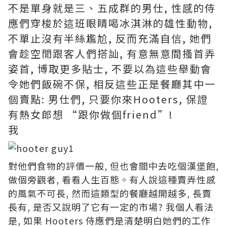
不是單身就是三、五成群的男仕, 性感的侍
應們穿梭於這班眼睛喝冰淇淋的雄性動物,
不單止沒有半絲尷尬, 反而充滿自信, 她們
會趁空閒跟客人們搭訕, 有意無意間搔首弄
姿首, 博取更多貼士, 不要以為這些舉動會
令她們飯碗不保, 相反這些正是餐廳其中一
個賣點: 男仕們, 只要你來Hooters, 保證
有熱女郎想 “跟你做個friend”!
我
對他們食物的評價一般, 但也會間中去吃個漢堡飽,
做個旁觀者, 看看人生百態。有人說這種賣弄性感
的風氣不可長, 然而這類型的餐廳越開越多, 長賣
長有, 是否又說明了它有一定的市場? 我個人看法
是, 如果 Hooters 侍應們是清楚明白她們的工作