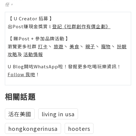
任。
【 U Creator 招募 】
出Post賺現金獎賞 l
登記《社群創作有價企劃》
【 睇Post + 參加品牌活動 】
瀏覽更多社群
打卡
丶
旅遊
丶
美食
丶
親子
丶
寵物
丶
扮靚
攻略
及
活動情報
U Blog開咗WhatsApp啦！發掘更多吃喝玩樂資訊！
Follow 我哋
！
相關話題
活在美國
living in usa
hongkongerinusa
hooters