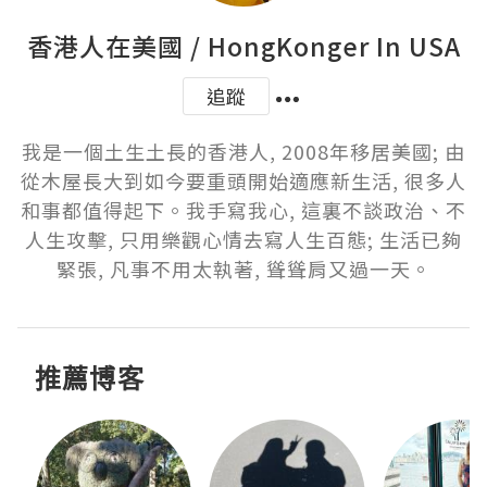
香港人在美國 / HongKonger In USA
追蹤
我是一個土生土長的香港人, 2008年移居美國; 由
從木屋長大到如今要重頭開始適應新生活, 很多人
和事都值得起下。我手寫我心, 這裏不談政治、不
人生攻擊, 只用樂觀心情去寫人生百態; 生活已夠
緊張, 凡事不用太執著, 聳聳肩又過一天。
推薦博客