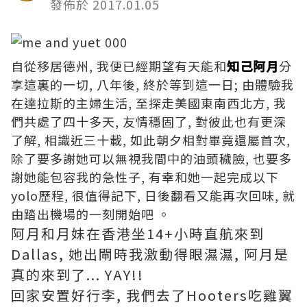
發佈於 2017.01.05
自從移居德州, 我便已經期望有天能和
知己阿月
分
享這裏的一切, 八年後, 終於等到這一日; 由體驗我
在達拉斯的主婦生活, 至探走美國東南西北方, 我
們共處了四十多天, 友情穩固了, 對彼此也有更深
了解, 相識近三十載, 如此朝夕相對畢竟還屬首次,
除了要多謝她可以無視我間中的油頭穢臉, 也要多
謝她能包容我的急性子, 有幸和她一起完成以下
yolo歷程, 很值得記下, 日後翻看又能再次回味, 就
由踏出機場的一刻開始吧 。
阿月和月妹在香港坐14+小時直航來到
Dallas, 她出閘時我激動得眼濕濕, 阿月是
真的來到了... YAY!!
回家安置好行李, 我們去了Hooters吃雞翼