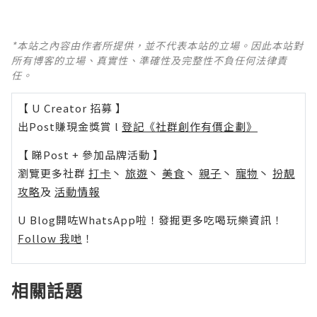
*本站之內容由作者所提供，並不代表本站的立場。因此本站對
所有博客的立場、真實性、準確性及完整性不負任何法律責
任。
【 U Creator 招募 】
出Post賺現金獎賞 l
登記《社群創作有價企劃》
【 睇Post + 參加品牌活動 】
瀏覽更多社群
打卡
丶
旅遊
丶
美食
丶
親子
丶
寵物
丶
扮靚
攻略
及
活動情報
U Blog開咗WhatsApp啦！發掘更多吃喝玩樂資訊！
Follow 我哋
！
相關話題