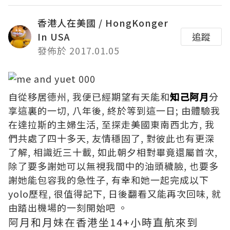
香港人在美國 / HongKonger
In USA
追蹤
發佈於 2017.01.05
自從移居德州, 我便已經期望有天能和
知己阿月
分
享這裏的一切, 八年後, 終於等到這一日; 由體驗我
在達拉斯的主婦生活, 至探走美國東南西北方, 我
們共處了四十多天, 友情穩固了, 對彼此也有更深
了解, 相識近三十載, 如此朝夕相對畢竟還屬首次,
除了要多謝她可以無視我間中的油頭穢臉, 也要多
謝她能包容我的急性子, 有幸和她一起完成以下
yolo歷程, 很值得記下, 日後翻看又能再次回味, 就
由踏出機場的一刻開始吧 。
阿月和月妹在香港坐14+小時直航來到