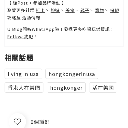
【 睇Post + 參加品牌活動 】
瀏覽更多社群
打卡
丶
旅遊
丶
美食
丶
親子
丶
寵物
丶
扮靚
攻略
及
活動情報
U Blog開咗WhatsApp啦！發掘更多吃喝玩樂資訊！
Follow 我哋
！
相關話題
living in usa
hongkongerinusa
香港人在美國
hongkonger
活在美國
0個讚好