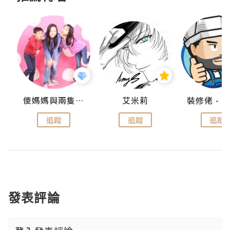
點滴
儍媽媽與兩隻小魔怪之家
艾米莉
追蹤
追蹤
追蹤
發表評論