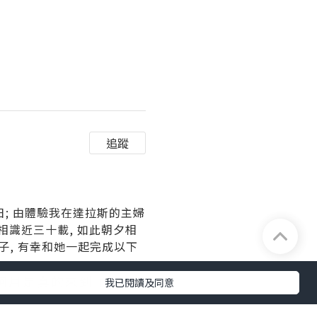
追蹤
日; 由體驗我在達拉斯的主婦
 相識近三十載, 如此朝夕相
子, 有幸和她一起完成以下
阿月是真的來到了...
我已閱讀及同意