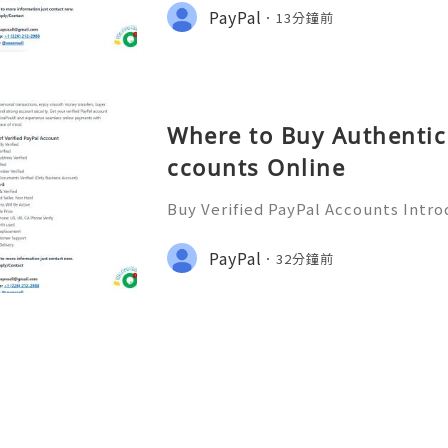
ways to transfer money has become
PayPal
13分鐘前
a popular payment ser
Where to Buy Authentic 
ccounts Online
Buy Verified PayPal Accounts Intro
y’s digital landscape, online tra
n than ever. PayPal stands out as o
PayPal
32分鐘前
ms for sending and recei