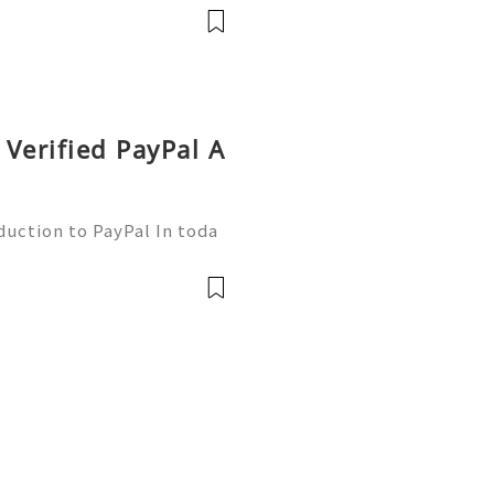
 essential. Enter Zelle—
Verified PayPal A
duction to PayPal In toda
nsactions are more commo
ne of the leading platfor