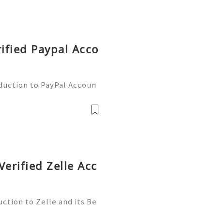
rified Paypal Acco
oduction to PayPal Accoun
line transactions, offerin
ers worldwide. Whether yo
Verified Zelle Acc
ction to Zelle and its Be
l world, finding efficient