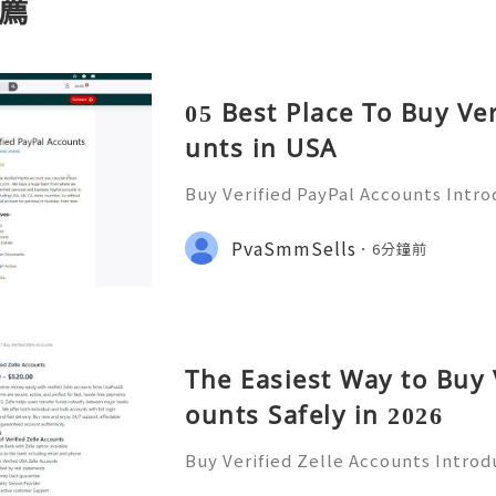
薦
05 Best Place To Buy Ve
unts in USA
Buy Verified PayPal Accounts Intr
ts PayPal has become a staple in on
g convenience and security for us
PvaSmmSells
6分鐘前
u're shopping, selling,
The Easiest Way to Buy 
ounts Safely in 2026
Buy Verified Zelle Accounts Introdu
nefits In today’s fast-paced digita