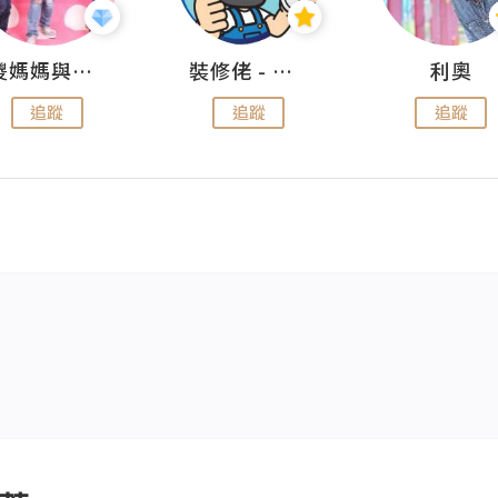
儍媽媽與兩隻小魔怪之家
裝修佬 - 香港一站式網上裝修平台
利奧
追蹤
追蹤
追蹤