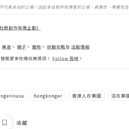
並不代表本站的立場。因此本站對所有博客的立場、真實性、準確性
社群創作有價企劃》
】
丶
美食
丶
親子
丶
寵物
丶
扮靚攻略
及
活動情報
p啦！發掘更多吃喝玩樂資訊！
Follow 我哋
！
ngerinusa
hongkonger
香港人在美國
活在美
收藏