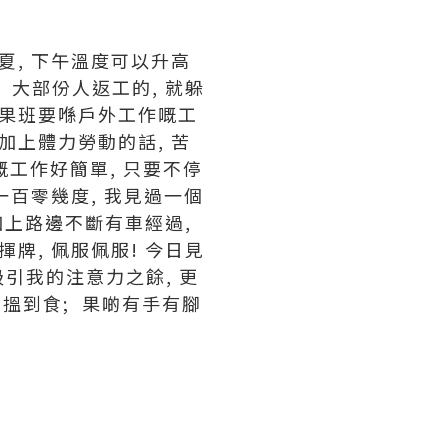
炎夏, 下午溫度可以升高
, 大部份人返工的, 就躲
佩服果班要喺戶外工作嘅工
再加上體力勞動的話, 苦
 佢哋嘅工作好簡單, 只要不停
一百零幾度, 我見過一個
加上路邊不斷有車經過,
牌, 佩服佩服! 今日見
成功吸引我的注意力之餘, 更
己搵到食; 果啲有手有腳