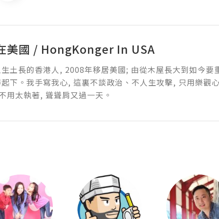
國 / HongKonger In USA
生土長的香港人, 2008年移居美國; 由從木屋長大到如今要
起下。我手寫我心, 這裏不談政治、不人生攻擊, 只用樂觀心
事不用太執著, 聳聳肩又過一天。