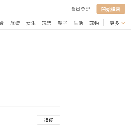
會員登記
開始撰寫
食
旅遊
女生
玩樂
親子
生活
寵物
行山
更多
打卡
追蹤