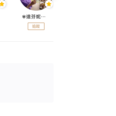
✾達芬妮•愛孩子•愛生活✾
wendysugar享受生活gogogo
追蹤
追蹤