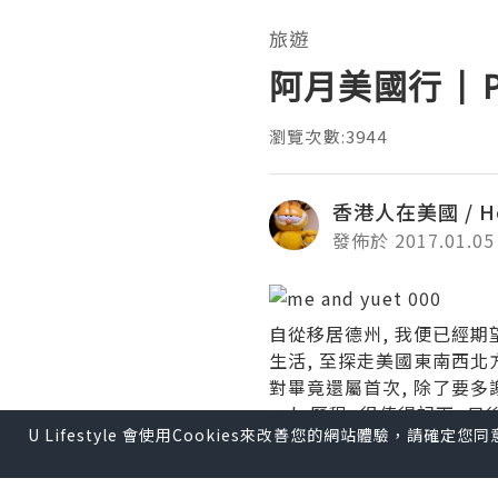
旅遊
阿月美國行 | Pa
瀏覽次數:3944
香港人在美國 / Ho
發佈於 2017.01.05
自從移居德州, 我便已經期
生活, 至探走美國東南西北方
對畢竟還屬首次, 除了要多
yolo歷程, 很值得記下,
U Lifestyle 會使用Cookies來改善您的網站體驗，請確定
阿月和月妹在香港坐14+
YAY!!