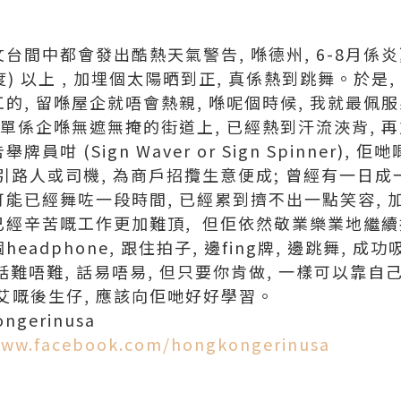
文台間中都會發出酷熱天氣警告, 喺德州, 6-8月係
7度) 以上 , 加埋個太陽晒到正, 真係熱到跳舞。於是
工的, 留喺屋企就唔會熱親, 喺呢個時候, 我就最
, 單係企喺無遮無掩的街道上, 已經熱到汗流浹背, 
員咁 (Sign Waver or Sign Spinner),
引路人或司機, 為商戶招攬生意便成; 曾經有一日成
可能已經舞咗一段時間, 已經累到擠不出一點笑容, 
已經辛苦嘅工作更加難頂, 但佢依然敬業樂業地繼續揮
eadphone, 跟住拍子, 邊fing牌, 邊跳舞, 
話難唔難, 話易唔易, 但只要你肯做, 一樣可以靠自
艾嘅後生仔, 應該向佢哋好好學習。
ngerinusa
www.facebook.com/hongkongerinusa