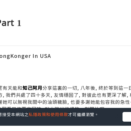
rt 1
ngKonger In USA
望有天能和
知己阿月
分享這裏的一切, 八年後, 終於等到這一
, 我們共處了四十多天, 友情穩固了, 對彼此也有更深了解,
謝她可以無視我間中的油頭穢臉, 也要多謝她能包容我的急性
 日後翻看又能再次回味, 就由踏出機場的一刻開始吧 。
您同意接受本網站之
私隱政策和使用條款
才可繼續瀏覽。
小時直航來到Dallas, 她出閘時我激動得眼濕濕, 