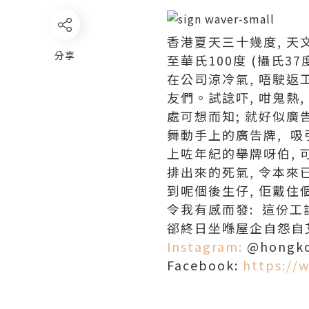
香港夏天三十幾度, 天
分享
至華氏100度 (攝氏3
在公司涼冷氣, 唔駛返
友們。試諗吓, 咁鬼熱
處可想而知; 就好似廣告舉牌
舞動手上的廣告牌, 吸
上咗年紀的舉牌呀伯, 
排出來的死氣, 令本來
到呢個後生仔, 佢戴住個h
令我有感而發: 這份工
郤終日坐喺屋企自怨自
Instagram:
@hongko
Facebook:
https://