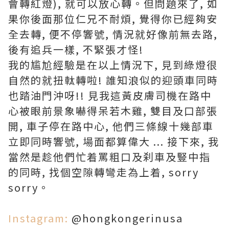
會轉紅燈), 就可以放心轉。但問題來了, 如
果你後面那位仁兄不耐煩, 覺得你已經夠安
全去轉, 便不停響號, 情況就好像前無去路,
後有追兵一樣, 不緊張才怪!
我的尴尬經驗是在以上情況下, 見到綠燈很
自然的就扭軚轉啦! 誰知浪似的迎頭車同時
也踏油門沖呀!! 見我這黃皮膚司機在路中
心被眼前景象嚇得呆若木雞, 雙目及口部張
開, 車子停在路中心, 他們三條線十幾部車
立即同時響號, 場面都算偉大 ... 接下來, 我
當然是趁他們忙着罵粗口及刹車及豎中指
的同時, 找個空隙轉彎走為上着, sorry
sorry。
Instagram:
@hongkongerinusa