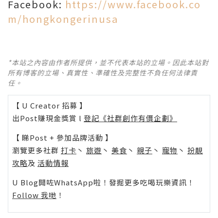
Facebook:
https://www.facebook.co
m/hongkongerinusa
*本站之內容由作者所提供，並不代表本站的立場。因此本站對
所有博客的立場、真實性、準確性及完整性不負任何法律責
任。
【 U Creator 招募 】
出Post賺現金獎賞 l
登記《社群創作有價企劃》
【 睇Post + 參加品牌活動 】
瀏覽更多社群
打卡
丶
旅遊
丶
美食
丶
親子
丶
寵物
丶
扮靚
攻略
及
活動情報
U Blog開咗WhatsApp啦！發掘更多吃喝玩樂資訊！
Follow 我哋
！