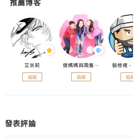
推薦博客
點滴
艾米莉
儍媽媽與兩隻小魔怪之家
追蹤
追蹤
追蹤
發表評論