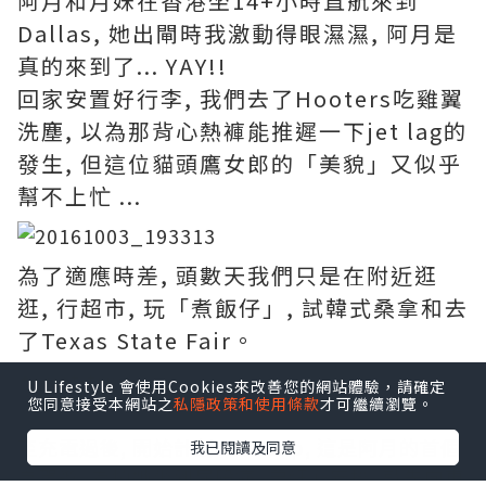
阿月和月妹在香港坐14+小時直航來到
Dallas, 她出閘時我激動得眼濕濕, 阿月是
真的來到了... YAY!!
回家安置好行李, 我們去了Hooters吃雞翼
洗塵, 以為那背心熱褲能推遲一下jet lag的
發生, 但這位貓頭鷹女郎的「美貌」又似乎
幫不上忙 ...
為了適應時差, 頭數天我們只是在附近逛
逛, 行超市, 玩「煮飯仔」, 試韓式桑拿和去
了Texas State Fair。
U Lifestyle 會使用Cookies來改善您的網站體驗，請確定
您同意接受本網站之
私隱政策和使用條款
才可繼續瀏覽。
至充電過後, 開始計劃road trip, 這是阿月的首個
我已閱讀及同意
自駕遊, 為怕她坐到屁股痛, 要細心安排, 就先向東