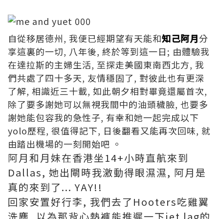
自從移居德州, 我便已經期望有天能和
知己阿月
分
享這裏的一切, 八年後, 終於等到這一日; 由體驗我
在達拉斯的主婦生活, 至探走美國東南西北方, 我
們共處了四十多天, 友情穩固了, 對彼此也有更深
了解, 相識近三十載, 如此朝夕相對畢竟還屬首次,
除了要多謝她可以無視我間中的油頭穢臉, 也要多
謝她能包容我的急性子, 有幸和她一起完成以下
yolo歷程, 很值得記下, 日後翻看又能再次回味, 就
由踏出機場的一刻開始吧 。
阿月和月妹在香港坐14+小時直航來到
Dallas, 她出閘時我激動得眼濕濕, 阿月是
真的來到了... YAY!!
回家安置好行李, 我們去了Hooters吃雞翼
洗塵, 以為那背心熱褲能推遲一下jet lag的