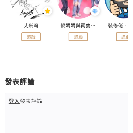
點滴
艾米莉
儍媽媽與兩隻小魔怪之家
追蹤
追蹤
追蹤
發表評論
登入
發表評論