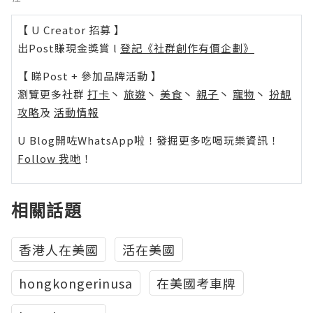
【 U Creator 招募 】
出Post賺現金獎賞 l
登記《社群創作有價企劃》
【 睇Post + 參加品牌活動 】
瀏覽更多社群
打卡
丶
旅遊
丶
美食
丶
親子
丶
寵物
丶
扮靚
攻略
及
活動情報
U Blog開咗WhatsApp啦！發掘更多吃喝玩樂資訊！
Follow 我哋
！
相關話題
香港人在美國
活在美國
hongkongerinusa
在美國考車牌