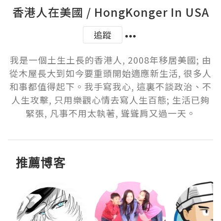
香港人在美國 / HongKonger In USA
追蹤
我是一個土生土長的香港人, 2008年移居美國; 由
從木屋長大到如今要重頭開始適應新生活, 很多人
和事都值得起下。我手寫我心, 這裏不談政治、不
人生攻擊, 只用樂觀心情去寫人生百態; 生活已夠
緊張, 凡事不用太執著, 聳聳肩又過一天。
推薦博客