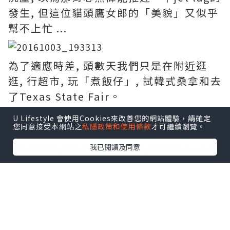
發生, 但這位貓頭鷹女郎的「美貌」又似乎
幫不上忙 ...
為了適應時差, 頭數天我們只是在附近逛
逛, 行超市, 玩「煮飯仔」, 試韓式桑拿和去
了Texas State Fair。
U Lifestyle 會使用Cookies來改善您的網站體驗，請確定
您同意接受本網站之
私隱政策和使用條款
才可繼續瀏覽。
至充電過後, 開始計劃road trip, 這是阿月的首個
我已閱讀及同意
自駕遊, 為怕她坐到屁股痛, 要細心安排, 就先向東
開三小時來小試牛刀吧! 以下是我們這一個多月來
的路線圖, 由第一天開三小時到最後一天開了八小
時, 是否有很大進步?