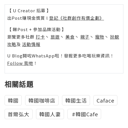
【 U Creator 招募 】
出Post賺現金獎賞 l
登記《社群創作有價企劃》
【 睇Post + 參加品牌活動 】
瀏覽更多社群
打卡
丶
旅遊
丶
美食
丶
親子
丶
寵物
丶
扮靚
攻略
及
活動情報
U Blog開咗WhatsApp啦！發掘更多吃喝玩樂資訊！
Follow 我哋
！
相關話題
韓國
韓國咖啡店
韓國生活
Caface
首爾弘大
韓國人妻
‬ ‪#‎韓國Cafe