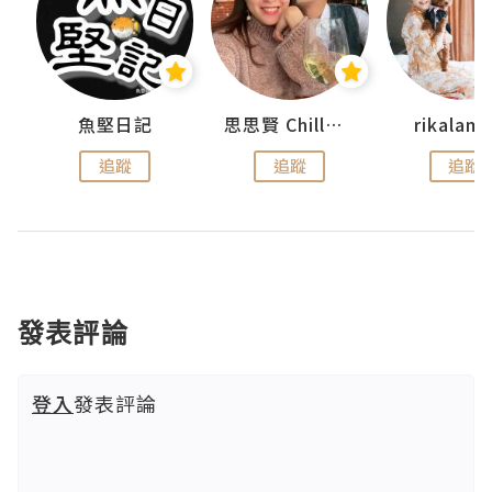
urnal
魚堅日記
思思賢 ChillMyBabe
rikala
追蹤
追蹤
追蹤
發表評論
登入
發表評論