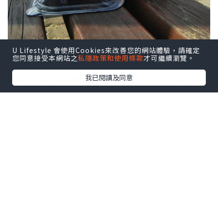
U Lifestyle 會使用Cookies來改善您的網站體驗，請確定
您同意接受本網站之
私隱政策和使用條款
才可繼續瀏覽。
我已閱讀及同意
*本站之內容由作者所提供，並不代表本站的立場。因此本站對
所有博客的立場、真實性、準確性及完整性不負任何法律責
任。
【 U Creator 招募 】
出Post賺現金獎賞 l
登記《社群創作有價企劃》
【 睇Post + 參加品牌活動 】
瀏覽更多社群
打卡
丶
旅遊
丶
美食
丶
親子
丶
寵物
丶
扮靚
攻略
及
活動情報
U Blog開咗WhatsApp啦！發掘更多吃喝玩樂資訊！
Follow 我哋
！