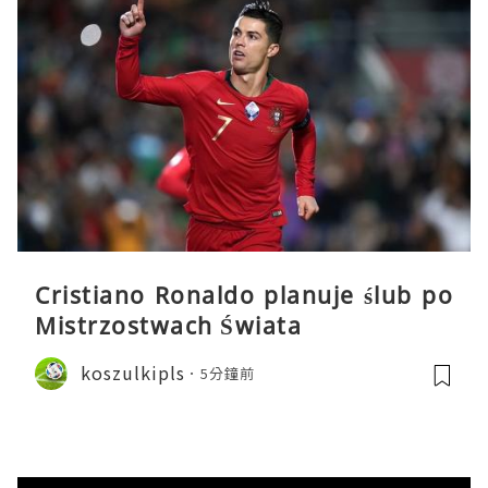
Cristiano Ronaldo planuje ślub po
Mistrzostwach Świata
koszulkipls
5分鐘前