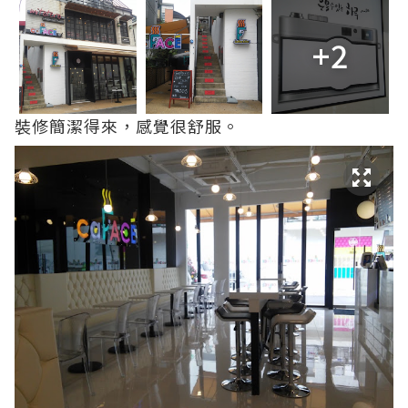
+2
裝修簡潔得來，感覺很舒服。