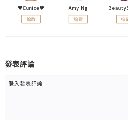
h 夏沫
♥Eunice♥
Amy Ng
追蹤
追蹤
追蹤
發表評論
登入
發表評論