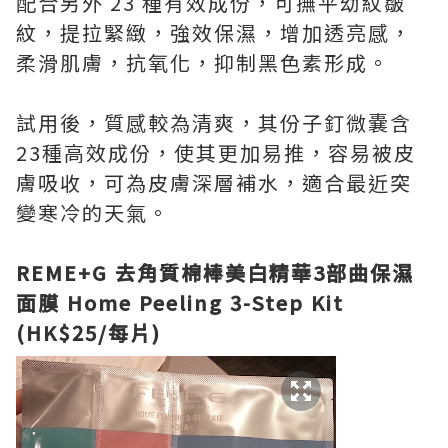
配合另外 23 種有效成份，可撫平幼紋皺
紋，提拉緊緻，強效保濕，增加透亮感，
柔滑肌膚，抗氧化，抑制黑色素形成。
試用後，質感較為清爽，其份子釘微嚢含
23種高效成份，使其更加易推，容易被皮
膚吸收，可為皮膚深層補水，適合最近突
變寒冷的天氣。
REME+G
去角質棉棒美白精華3部曲保濕
面膜 Home Peeling 3-Step Kit
(HK$25/每片)