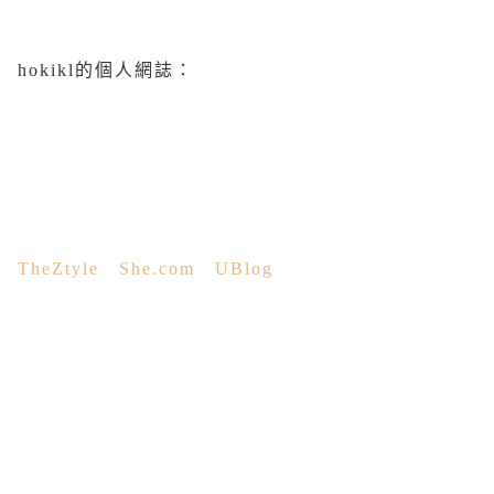
hokikl的個人網誌：
TheZtyle
She.com
UBlog