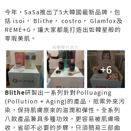
今年，SaSa推出了5大韓國最新品牌，包
括
isoi
，
Blithe
，
costro
，
Glamfox
及
REME+G
，讓大家都能打造出如韓星般的
零瑕美肌。
點擊圖片放大
+6
Blithe
研製出一系列針對Polluaging
(Pollution + Aging)的產品，抵禦外來污
染，保持肌膚原來的滋潤和彈性。全系列
八款產品兼具多種功效，更容易被肌膚吸
收，省卻不必要的步驟，只須簡易三部曲