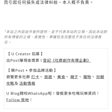
而引起任何損失或法律糾紛，本人概不負責。
*本站之內容由作者所提供，並不代表本站的立場。因此本站對
所有博客的立場、真實性、準確性及完整性不負任何法律責
任。
【 U Creator 招募 】
出Post賺現金獎賞 l
登記《社群創作有價企劃》
【 睇Post + 參加品牌活動 】
瀏覽更多社群
打卡
丶
旅遊
丶
美食
丶
親子
丶
寵物
丶
扮靚
攻略
及
活動情報
U Blog開咗WhatsApp啦！發掘更多吃喝玩樂資訊！
Follow 我哋
！