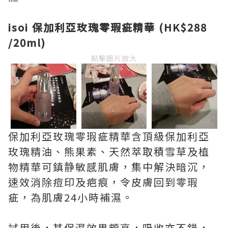
isoi 保加利亞玫瑰零瑕疵精華 (HK$288
/20ml)
點擊圖片放大
保加利亞玫瑰零瑕疵精華含頂級保加利亞
玫瑰精油、熊果素、天然萃取積雪草及植
物精華可鎮静敏感肌膚，集中解決暗沉，
速效消除痘印及疤痕，令皮膚回到零瑕
疵，為肌膚24小時補濕。
試用後，其保濕效果頗高，吸收亦不錯，