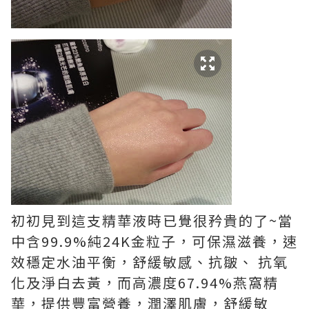
初初見到這支精華液時已覺很矜貴的了~當
中含99.9%純24K金粒子，可保濕滋養，速
效穩定水油平衡，舒緩敏感、抗皺、 抗氧
化及淨白去黃，而高濃度67.94%燕窩精
華，提供豐富營養，潤澤肌膚，舒緩敏