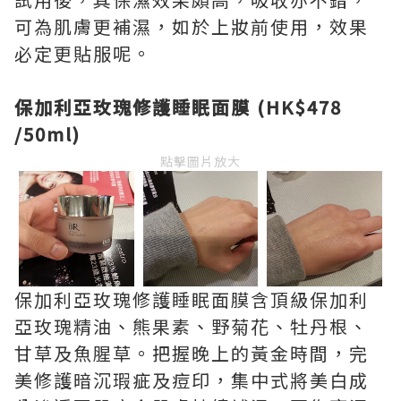
可為肌膚更補濕，如於上妝前使用，效果
必定更貼服呢。
保加利亞玫瑰修護睡眠面膜 (HK$478
/50ml)
點擊圖片放大
保加利亞玫瑰修護睡眠面膜含頂級保加利
亞玫瑰精油、熊果素、野菊花、牡丹根、
甘草及魚腥草。把握晚上的黃金時間，完
美修護暗沉瑕疵及痘印，集中式將美白成