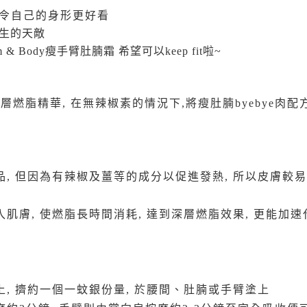
心令自己的身形更好看
生的天敵
m & Body瘦手臂肚腩霜 希望可以keep fit啦~
Body以深層燃脂精華, 在無辣椒素的情況下,將瘦肚腩byebye
, 但因為有辣椒及薑等的成分以促進發熱, 所以皮膚較易
肌膚, 使燃脂長時間消耗, 達到深層燃脂效果, 更能加速
, 擠約一個一蚊銀份量, 於腰間、肚腩或手臂塗上