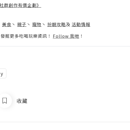
社群創作有價企劃》
】
丶
美食
丶
親子
丶
寵物
丶
扮靚攻略
及
活動情報
p啦！發掘更多吃喝玩樂資訊！
Follow 我哋
！
dy
收藏