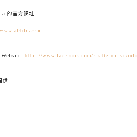
tive的官方網址:
www.2blife.com
k Website:
https://www.facebook.com/2balternative/inf
m提供