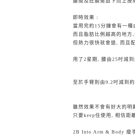
腰間及肚腩需由下而上按摩
即時效果 :
當用完約15分鐘會有一種
而且脂肪比例越高的地方,熱力
但熱力很快就會退, 而且
用了2星期, 腰由25吋減到
至於手臂則由9.2吋減到約8
雖然效果不會有好大的明顯
只要keep住使用, 相信
2B Into Arm & Body