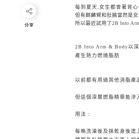
每到夏天,女生都會著背
但有麒麟臂和肚腩當然是女
所以最近試用了2B Into Ar
分享
分享
2B Into Arm & 
產生熱力燃燒脂肪
以前都有用過其他消脂產品
但這個深層燃脂精華能滲入
用法 :
每晚洗澡後及抹乾身後塗上