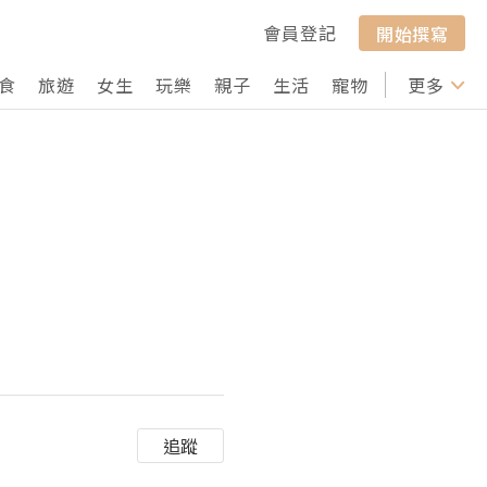
會員登記
開始撰寫
食
旅遊
女生
玩樂
親子
生活
寵物
行山
更多
打卡
追蹤