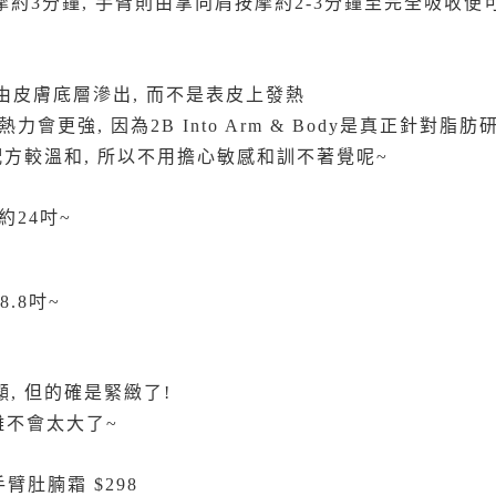
約3分鐘, 手臂則由掌向肩按摩約2-3分鐘至完全吸收便
由皮膚底層滲出, 而不是表皮上發熱
會更強, 因為2B Into Arm & Body是真正針對脂
配方較溫和, 所以不用擔心敏感和訓不著覺呢~
約24吋~
.8吋~
, 但的確是緊緻了!
距離不會太大了~
 瘦手臂肚腩霜 $298