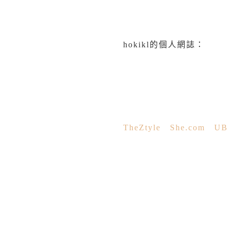
hokikl的個人網誌：
TheZtyle
She.com
UB