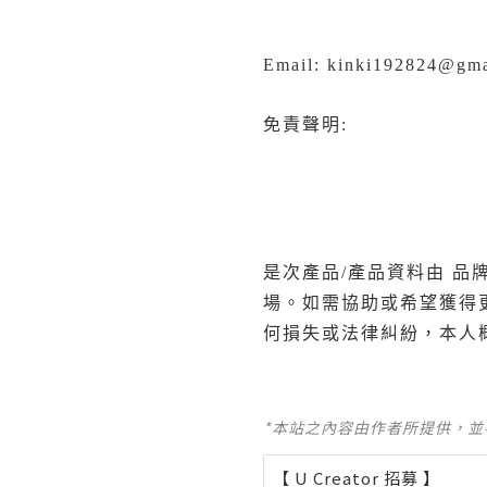
Email: kinki192824@gma
免責聲明:
是次產品/產品資料由 品
場。如需協助或希望獲得
何損失或法律糾紛，本人
*本站之內容由作者所提供，
【 U Creator 招募 】