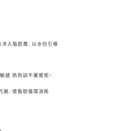
肉配方滲入脂肪層, 以水份引導
敏感 熱到訓不著覺呢~
代謝, 使脂肪循環消耗