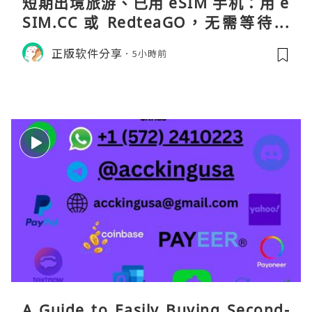
短期出境旅游、已用 eSIM 手机：用 e
SIM.CC 或 RedteaGO，无需等待收
货。需要“当地号码 + 通话短信”（如
正版软件分享
5小時前
打车、外卖、客户联络）：优先 Redt
eaGO（明确提供通话短信套餐）。长
A Guide to Easily Buying Second-