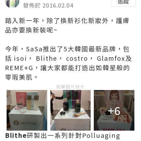
追蹤
發佈於 2016.02.04
踏入新一年，除了換新衫化新妝外，
護膚
品亦要換新裝呢~
今年，SaSa推出了5大韓國最新品牌，包
括
isoi
，
Blithe
，
costro
，
Glamfox
及
REME+G
，讓大家都能打造出如韓星般的
零瑕美肌。
點擊圖片放大
+6
Blithe
研製出一系列針對Polluaging