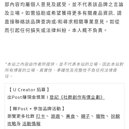
部內容均屬個人意見及感受，並不代表該品牌之言論
及立場。如需協助或希望獲得更多有關產品資訊, 請
直接聯絡該品牌查詢或∕和尋求相關專業意見。如從
而引起任何損失或法律糾紛，本人概不負責。
*本站之內容由作者所提供，並不代表本站的立場。因此本站對
所有博客的立場、真實性、準確性及完整性不負任何法律責
任。
【 U Creator 招募 】
出Post賺現金獎賞 l
登記《社群創作有價企劃》
【 睇Post + 參加品牌活動 】
瀏覽更多社群
打卡
丶
旅遊
丶
美食
丶
親子
丶
寵物
丶
扮靚
攻略
及
活動情報