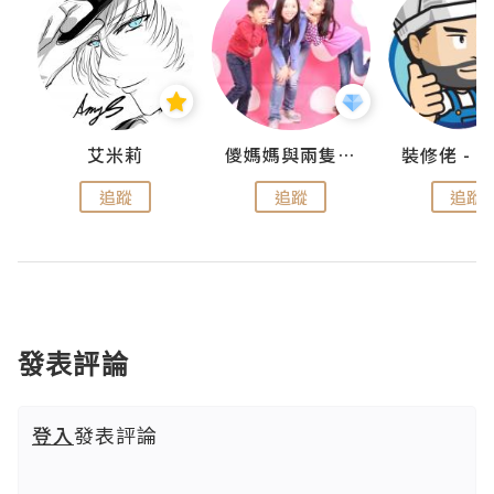
點滴
艾米莉
儍媽媽與兩隻小魔怪之家
追蹤
追蹤
追蹤
發表評論
登入
發表評論