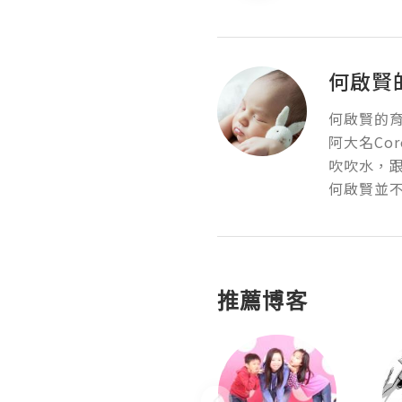
何啟賢
何啟賢的育
阿大名Core
吹吹水，跟
何啟賢並
推薦博客