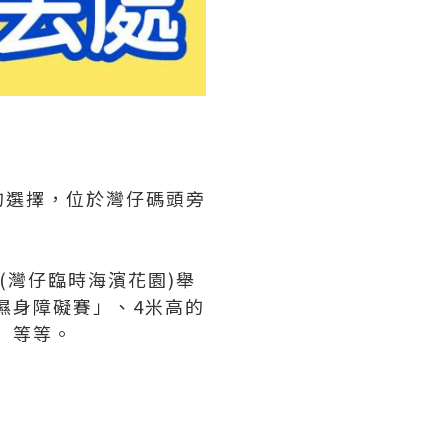
的選擇，位於灣仔碼頭旁
 (灣仔臨時海濱花園)舉
「濕身障礙賽」、4米高的
」等等。