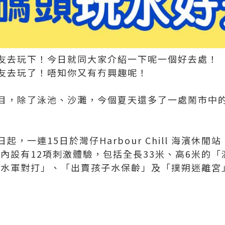
友去玩下！今日就同大家介紹一下呢一個好去處！
友去玩了！唔知你又有冇興趣呢！
目，除了泳池、沙灘，今個夏天還多了一處鬧市中
，一連15日於灣仔Harbour Chill 海濱休閒站
，場內設有12項刺激體驗，包括全長33米、高6米的
「水軍對打」、「出賣孩子水保齡」及「撲朔迷離宮