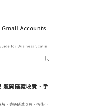
ld Gmail Accounts
uide for Business Scalin
: @usagoodservicesit ➤ W
: usagoodservicesit@gmai
！避開隱藏收費、手
踩坑，遭遇隱藏收費、術後不