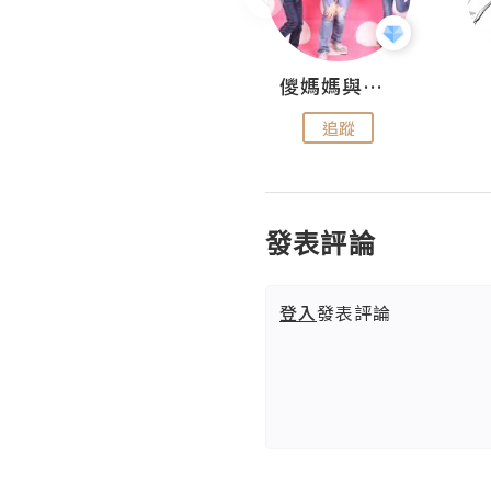
Hahakelly的生活點滴
儍媽媽與兩隻小魔怪之家
追蹤
追蹤
發表評論
登入
發表評論