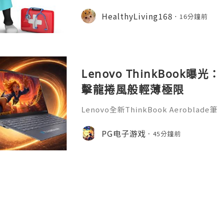
適、無售後保障等問題。本文整理7條
骨骼檢測、收費標準、植體資訊、醫生
HealthyLiving168
16分鐘前
服務，幫大家避開種牙陷阱，安心求診
Lenovo ThinkBook
擊龍捲風般輕薄極限
Lenovo全新ThinkBook Aerob
計，有望成為ThinkBook系列最薄
風》的PG遊戲玩家來說，這款可攜式新
PG电子游戏
45分鐘前
台，隨時開啟娛樂與辦公體驗。據了解，Thin
用全新命名，延續ThinkBook商務
訊鏡頭模組以及簡潔機身設計。曝光圖