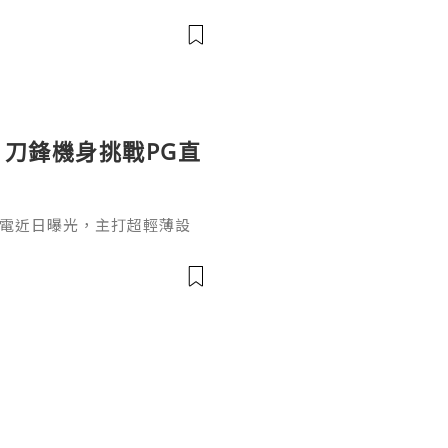
種牙必問醫生關鍵問題，涵蓋
資歷、療程、手術風險及售後
。
曝光：刀鋒機身挑戰PG直
lade筆電近日曝光，主打超輕薄設
機種之一。對於喜歡《直擊龍捲
品也適合搭配PG電子試玩平
kBook Aeroblade採
風格，配備窄邊框螢幕、頂部視
顯示，新機採用類