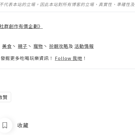
並不代表本站的立場。因此本站對所有博客的立場、真實性、準確性
社群創作有價企劃》
】
丶
美食
丶
親子
丶
寵物
丶
扮靚攻略
及
活動情報
p啦！發掘更多吃喝玩樂資訊！
Follow 我哋
！
啟賢
收藏