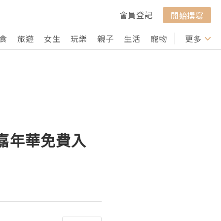
會員登記
開始撰寫
食
旅遊
女生
玩樂
親子
生活
寵物
行山
更多
打卡
嘉年華免費入