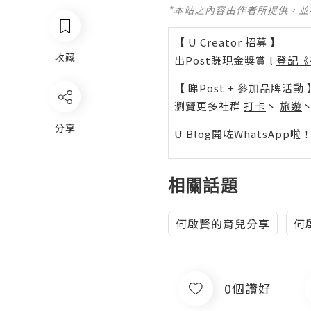
*本站之內容由作者所提供，
【 U Creator 招募 】
收藏
出Post賺現金獎賞 l
登記《
【 睇Post + 參加品牌活動 
瀏覽更多社群
打卡
丶
旅遊
分享
U Blog開咗WhatsAp
相關話題
何啟賢的育兒分享
何
0個讚好