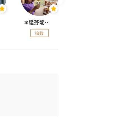
✾達芬妮•愛孩子•愛生活✾
wendysugar享受生活gogogo
追蹤
追蹤