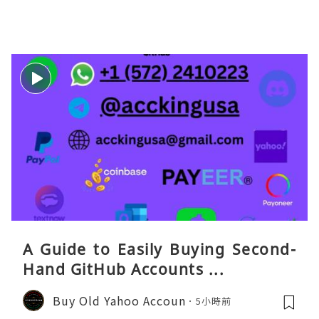
eaGO（明确提供通话短信套餐）。长
A Guide to Easily Buying Second-
Hand GitHub Accounts ...
Buy Old Yahoo Accoun
5小時前