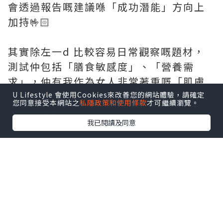
會透過報告嘅建議喺「成功潛能」方向上
加持🤟🏻
其實除左一d 比較容易日常觀察嘅題材，
測試仲包括「膳食敏感度」、「營養需
求」，仲有我作為女人非常著重嘅「肌膚
管理」，甚至「疾病風險」、「癌症風
U Lifestyle 會使用Cookies來改善您的網站體驗，請確定
您同意接受本網站之
私隱政策和使用條款
才可繼續瀏覽。
險」...等等。
我已閱讀及同意
我真係好難show 哂成個報告比大家睇，但
我仔細睇完成份報告之後，發現原來有d
嘢係可以及早安排，而一d 平時留意唔到
嘅地方，亦可以透過報告建議處理得更加
好👍🏻