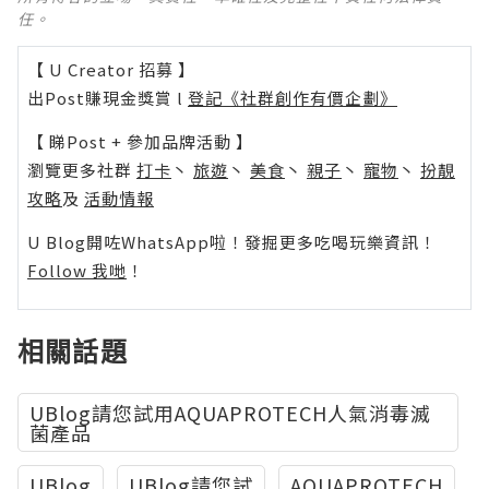
任。
【 U Creator 招募 】
出Post賺現金獎賞 l
登記《社群創作有價企劃》
【 睇Post + 參加品牌活動 】
瀏覽更多社群
打卡
丶
旅遊
丶
美食
丶
親子
丶
寵物
丶
扮靚
攻略
及
活動情報
U Blog開咗WhatsApp啦！發掘更多吃喝玩樂資訊！
Follow 我哋
！
相關話題
UBlog請您試用AQUAPROTECH人氣消毒滅
菌產品
UBlog
UBlog請您試
AQUAPROTECH