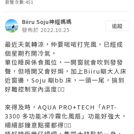
瀏覽次數:451
Biiru Soju神經媽媽
追蹤
發佈於 2022.10.25
最近天氣轉涼，仲要啱啱打完風，已經成
個星期冇開冷氣。
單位睡房係食風位，一開窗就會吹到發發
聲，但唔開又會好焗，加上Biiru瞓大人床
近窗邊，Soju 瞓bb 床，一頭一尾，搞到
好難控制室內溫度😮‍💨
來得及時，AQUA PRO+TECH「APT-
3300 多功能冰冷霧化風扇」功能好強大，
細細部鐘意點擺都得👍🏻
唔好睇佢機仔細細，集四大特點於一身，