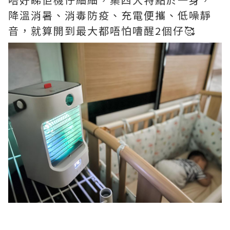
降溫消暑、消毒防疫、充電便攜、低噪靜
音，就算開到最大都唔怕嘈醒2個仔🥰