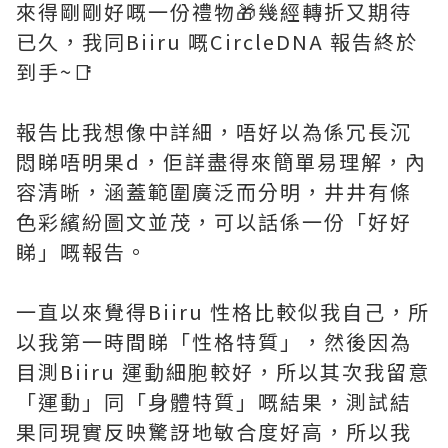
來得剛剛好嘅一份禮物🎁幾經轉折又期待
已久，我同Biiru 嘅CircleDNA 報告終於
到手~📑
報告比我想像中詳細，唔好以為係冗長沉
悶睇唔明果d，佢詳盡得來簡單易理解，內
容清晰，涵蓋範圍廣泛而分明，井井有條
色彩繽紛圖文並茂，可以話係一份「好好
睇」嘅報告。
一直以來覺得Biiru 性格比較似我自己，所
以我第一時間睇「性格特質」，然後因為
目測Biiru 運動細胞較好，所以其次我留意
「運動」同「身體特質」嘅結果，測試結
果同現實反映驚訝地敏合度好高，所以我