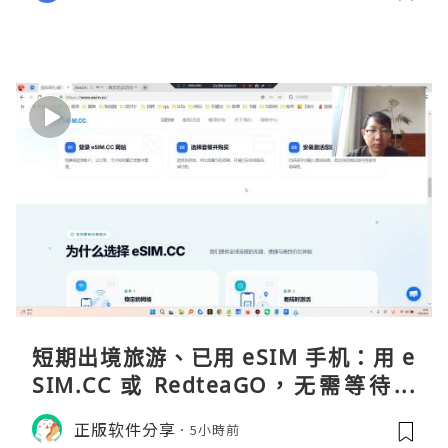
短期出境旅游、已用 eSIM 手机：用 e
SIM.CC 或 RedteaGO，无需等待收
货。需要“当地号码 + 通话短信”（如
正版软件分享
5小時前
打车、外卖、客户联络）：优先 Redt