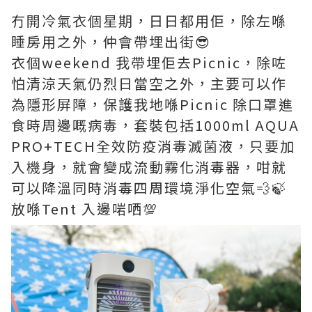
冇開冷氣衣個星期，日日都用佢，除左喺
睡房用之外，仲會帶埋出街😎
衣個weekend 我帶埋佢去Picnic，除咗
怕清涼天氣仍烈日當空之外，主要可以作
為隱形屏障，保護我地喺Picnic 除口罩進
食時周邊嘅病毒，套裝包括1000ml AQUA
PRO+TECH全效防疫消毒滅菌液，只要加
入機身，就會變成流動霧化消毒器，咁就
可以降溫同時消毒四周環境淨化空氣💨🍃
放喺Tent 入邊啱哂💯