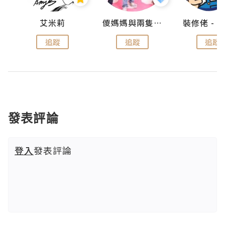
點滴
艾米莉
儍媽媽與兩隻小魔怪之家
追蹤
追蹤
追蹤
發表評論
登入
發表評論