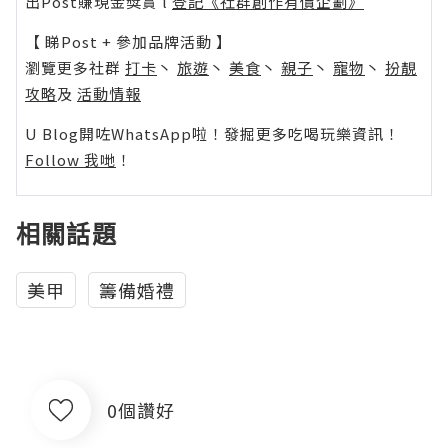
出Post賺現金獎賞 l
登記《社群創作有價企劃》
【 睇Post + 參加品牌活動 】
瀏覽更多社群
打卡
丶
旅遊
丶
美食
丶
親子
丶
寵物
丶
扮靚
攻略
及
活動情報
U Blog開咗WhatsApp啦！發掘更多吃喝玩樂資訊！
Follow 我哋
！
相關話題
美甲
籌備婚禮
0個讚好