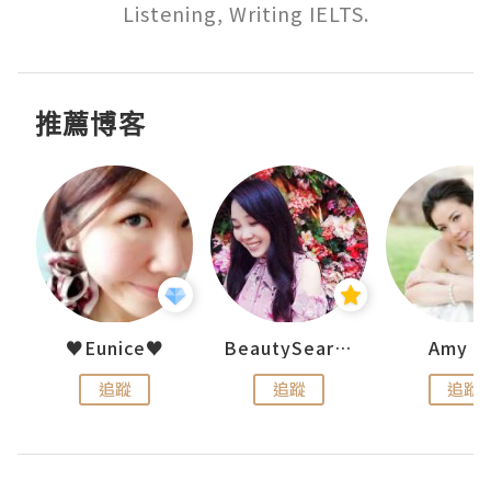
Listening, Writing IELTS.
推薦博客
h 夏沫
♥Eunice♥
BeautySearch
Amy N
追蹤
追蹤
追蹤