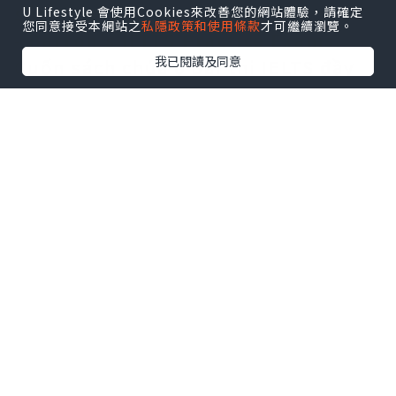
sách con:
U Lifestyle 會使用Cookies來改善您的網站體驗，請確定
您同意接受本網站之
私隱政策和使用條款
才可繼續瀏覽。
- Barron's IELTS Practice Exams:
我已閱讀及同意
Cuốn sách chứa 6 bài thi IELTS đầy
đủ bao gồm các phần Listening,
Reading, Writing và Speaking giúp
luyện tập đề thi thực tế. Cụ thể, mỗi
bài thi gồm:
+ Phần 1 - Nghe: Bao gồm 4 đoạn hội
thoại hoặc độc thoại với các dạng
câu hỏi chính xác, nhiều lựa chọn,
hoàn thành bảng biểu, ghép cụm từ
+ Phần 2 - Đọc: Bao gồm 3 bài đọc
với các dạng câu hỏi đúng/sai, nhiều
lựa chọn, ghép câu hoàn chỉnh, hoàn
thành câu.