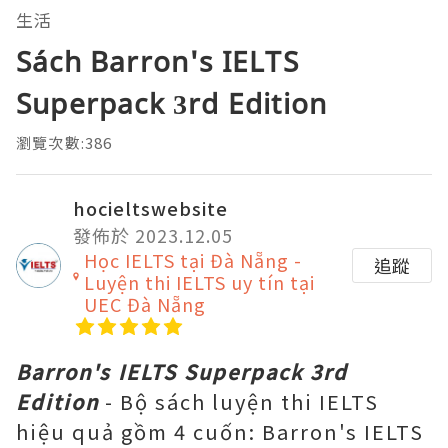
生活
Sách Barron's IELTS
Superpack 3rd Edition
瀏覽次數:386
hocieltswebsite
發佈於 2023.12.05
Học IELTS tại Đà Nẵng -
追蹤
Luyện thi IELTS uy tín tại
UEC Đà Nẵng
Barron's IELTS Superpack 3rd
Edition
- Bộ sách luyện thi IELTS
hiệu quả gồm 4 cuốn: Barron's IELTS