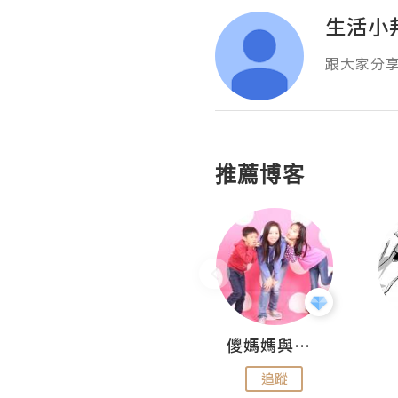
生活小
跟大家分
推薦博客
Hahakelly的生活點滴
儍媽媽與兩隻小魔怪之家
追蹤
追蹤