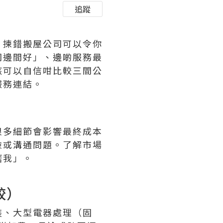
追蹤
，揀錯搬屋公司可以令你
司邊間好」、邊啲服務最
該可以自信咁比較三間公
服務連結。
很多細節會影響最終成本
險或溝通問題。了解市場
啱我」。
較）
裝、大型電器處理（固