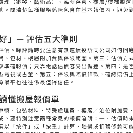
處理（鋼琴、藝術品）、臨時存倉、樓層/樓梯搬運
助。問清楚每樣服務係咪包含在基本報價內，避免
好」— 評估五大準則
評價。睇評論時要注意有無連續投訴同公司如何回
費、包材、樓層附加費與保險範圍。第三：估價方
較準確報價；只靠電話估價容易出偏差。第四：是
型電視或古董。第五：保險與賠償條款，確認賠償
係最平也往往係最值得信任。
讀懂搬屋報價單
車輛、包裝材料、特殊處理費、樓層／泊位附加費
成。要特別注意兩種常見的報價陷阱：一、估價時
價以「按件」或「按重」計算，賠償或折舊條款可