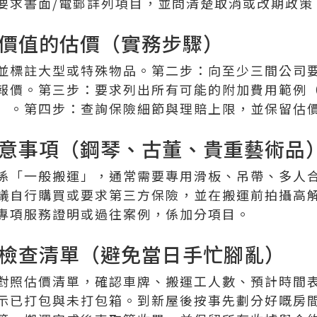
要求書面/電郵詳列項目，並問清楚取消或改期政策
價值的估價（實務步驟）
並標註大型或特殊物品。第二步：向至少三間公司
報價。第三步：要求列出所有可能的附加費用範例
）。第四步：查詢保險細節與理賠上限，並保留估
意事項（鋼琴、古董、貴重藝術品
係「一般搬運」，通常需要專用滑板、吊帶、多人
議自行購買或要求第三方保險，並在搬運前拍攝高
專項服務證明或過往案例，係加分項目。
檢查清單（避免當日手忙腳亂）
對照估價清單，確認車牌、搬運工人數、預計時間
示已打包與未打包箱。到新屋後按事先劃分好嘅房