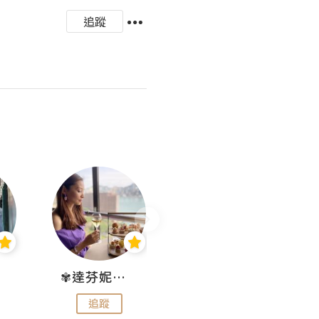
追蹤
✾達芬妮•愛孩子•愛生活✾
wendysugar享受生活gogogo
追蹤
追蹤