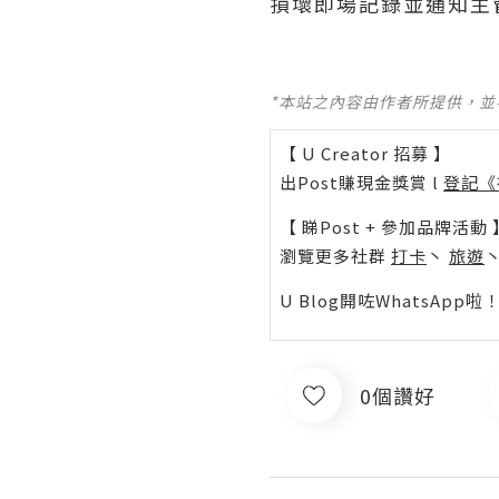
損壞即場記錄並通知主
*本站之內容由作者所提供，
【 U Creator 招募 】
出Post賺現金獎賞 l
登記《
【 睇Post + 參加品牌活動 
瀏覽更多社群
打卡
丶
旅遊
U Blog開咗WhatsAp
0個讚好