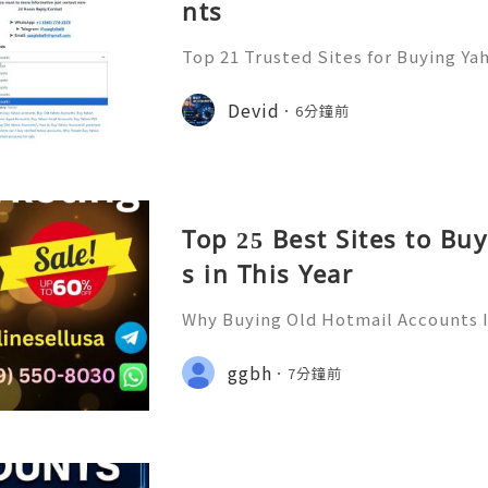
nts
Top 21 Trusted Sites for Buying Ya
➤.........➤.➤..........➤.➤...........➤.➤.......
➤ Email: usaglobalit@gmail.com ➤.➤.....
Devid
6分鐘前
Top 25 Best Sites to Bu
s in This Year
Why Buying Old Hotmail Accounts I
eed to Know Introduction 👑🌍🚀
port 24/7 🚀📡💬📱🛸👑 Telegram ➜ @
ggbh
7分鐘前
🔥👑 Discord ➜ Account Service 📲