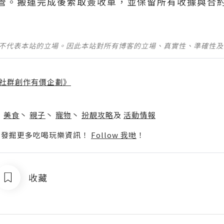
管。搬運完成後索取簽收單，並保留所有收據與合
並不代表本站的立場。因此本站對所有博客的立場、真實性、準確性
社群創作有價企劃》
】
丶
美食
丶
親子
丶
寵物
丶
扮靚攻略
及
活動情報
p啦！發掘更多吃喝玩樂資訊！
Follow 我哋
！
收藏