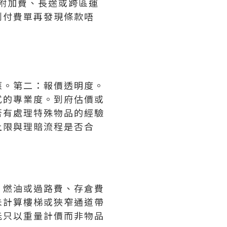
附加費、長途或跨區運
到付費單再發現條款唔
應。第二：報價透明度。
式的專業度。到府估價或
否有處理特殊物品的經驗
上限與理賠流程是否合
、燃油或過路費、存倉費
未計算樓梯或狹窄通道帶
能只以重量計價而非物品