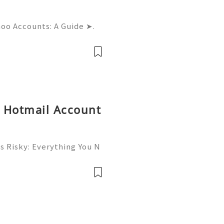
hoo Accounts: A Guide ➤.
......➤.➤...........➤.➤ 🌿🍁🌿🍁➤.
....➤.➤..........➤.➤......
y Hotmail Account
s Risky: Everything You N
⚡✨ Available➜ Online Sup
onlinesellusa 🎮💻👨‍💻🎙️
📞💬🌍🚀 Wha