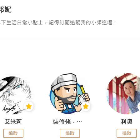
邦妮
享下生活日常小貼士，記得訂閱追蹤我的小頻道喔！
艾米莉
裝修佬 - 香港一站式網上裝修平台
利奧
追蹤
追蹤
追蹤