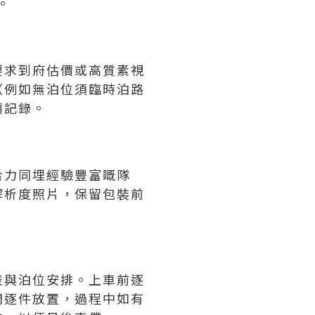
。
要求到府估價或高質素視
（例如無泊位須臨時泊路
價記錄。
）
合力同埋經驗豐富嘅隊
解析度照片，保留包裝前
表與泊位安排。上車前逐
間逐件放置，過程中如有