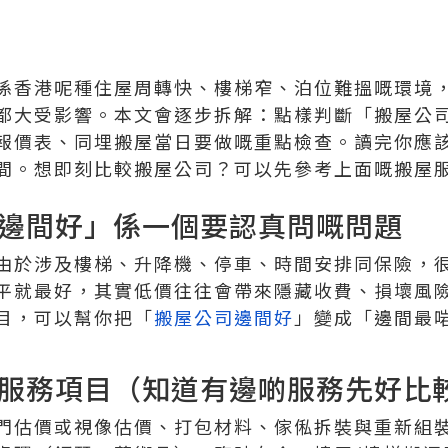
係香港呢種住屋周轉快、樓梯窄、泊位難搵嘅環境
都大受影響。本文會逐步拆解：點樣判斷「搬屋公
報價表、同埋搬屋當日要做嘅重點檢查。讀完你應
間。想即刻比較搬屋公司？可以先參考上面嘅搬屋
邊間好」係一個要認真問嘅問題
由於涉及樓梯、升降機、停車、時間安排同保險，
平就最好，其實低價往往會帶來隱藏收費、損壞風
目，可以幫你把「
搬屋公司邊間好
」變成「邊間最
服務項目（知道有邊啲服務先好比
門估價或視像估價、打包材料、傢俬拆裝與重新組