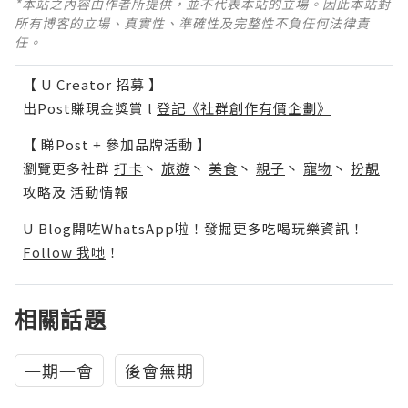
*本站之內容由作者所提供，並不代表本站的立場。因此本站對
所有博客的立場、真實性、準確性及完整性不負任何法律責
任。
【 U Creator 招募 】
出Post賺現金獎賞 l
登記《社群創作有價企劃》
【 睇Post + 參加品牌活動 】
瀏覽更多社群
打卡
丶
旅遊
丶
美食
丶
親子
丶
寵物
丶
扮靚
攻略
及
活動情報
U Blog開咗WhatsApp啦！發掘更多吃喝玩樂資訊！
Follow 我哋
！
相關話題
一期一會
後會無期