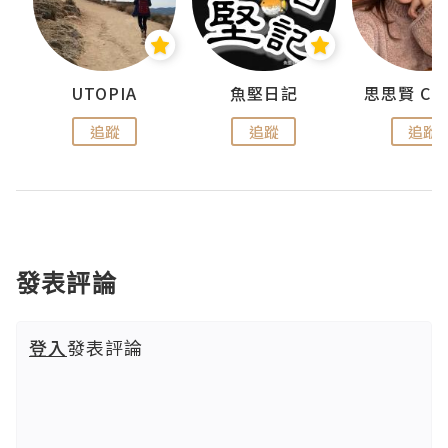
urnal
UTOPIA
魚堅日記
追蹤
追蹤
追蹤
發表評論
登入
發表評論