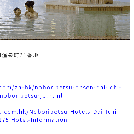
別温泉町31番地
com/zh-hk/noboribetsu-onsen-dai-ichi-
noboribetsu-jp.html
a.com.hk/Noboribetsu-Hotels-Dai-Ichi-
75.Hotel-Information