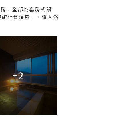
間房，全部為套房式設
純硫化氫溫泉」，踏入浴
+2