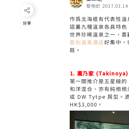
發佈於 2017.03.14
作爲北海道有代表性溫
分享
分享
這裏九種溫泉各具特色
世界珍稀溫泉之一，喜
登別溫泉酒店
好集中，
既。
1. 瀧乃家 (Takinoya)
第一間推介是五星級的
和洋混合、亦有純榻榻米
或 DW Tytpe 
HK$3,000。