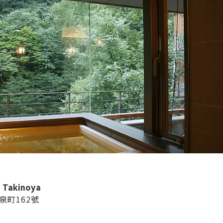
akinoya
町162號