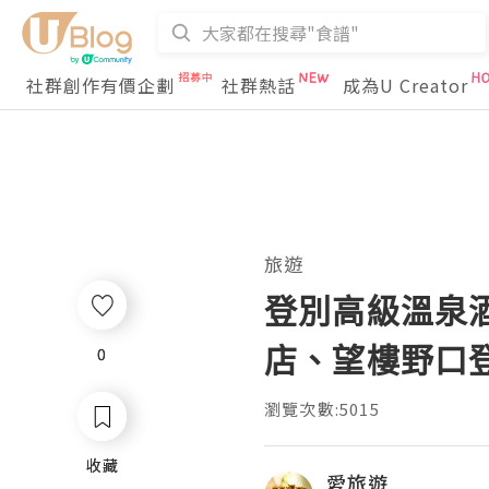
社群創作有價企劃
社群熱話
成為U Creator
旅遊
登別高級溫泉酒店
店、望樓野口
0
0
瀏覽次數:5015
收藏
收藏
愛旅遊