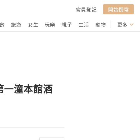
會員登記
開始撰寫
食
旅遊
女生
玩樂
親子
生活
寵物
行山
更多
打卡
、第一潼本館酒