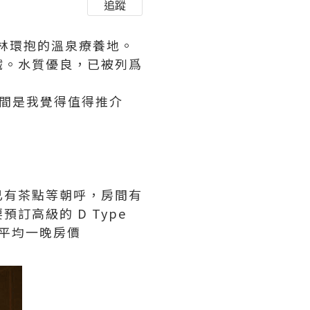
追蹤
森林環抱的溫泉療養地。
鐵。水質優良，已被列爲
3 間是我覺得值得推介
已有茶點等朝呼，房間有
高級的 D Type
，平均一晚房價