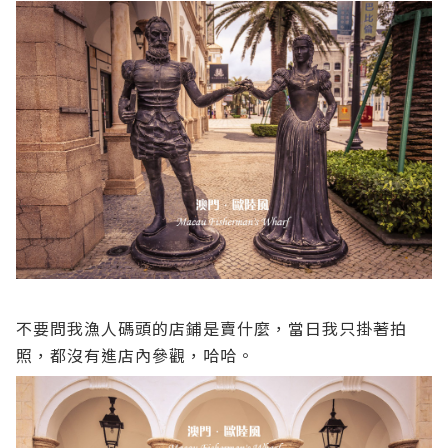
不要問我漁人碼頭的店鋪是賣什麼，當日我只掛著拍
照，都沒有進店內參觀，哈哈。