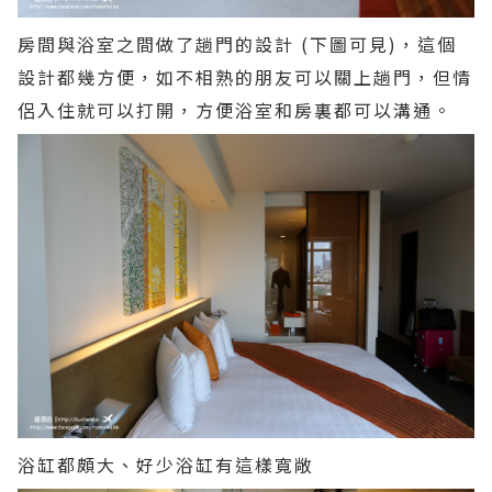
房間與浴室之間做了趟門的設計 (下圖可見)，這個
設計都幾方便，如不相熟的朋友可以關上趟門，但情
侶入住就可以打開，方便浴室和房裏都可以溝通。
浴缸都頗大、好少浴缸有這樣寬敞