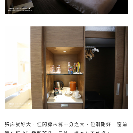
張床就好大，但間房未算十分之大，但剛剛好，窗前
還有張小沙發和茶几，另外一邊亦有工作桌。